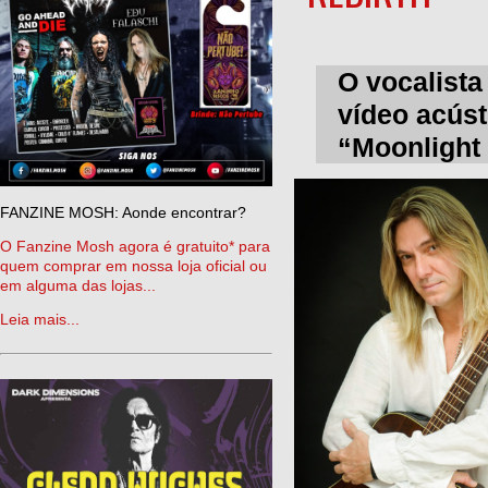
O vocalista
vídeo acúst
“Moonlight 
FANZINE MOSH: Aonde encontrar?
O Fanzine Mosh agora é gratuito* para
quem comprar em nossa loja oficial ou
em alguma das lojas...
Leia mais...