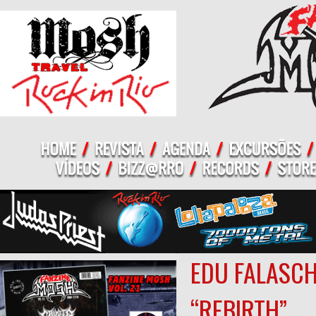
EDU FALASCH
“REBIRTH”