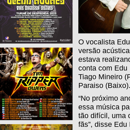
O vocalista Ed
versão acústic
estava realizan
conta com Edu 
Tiago Mineiro (
Paraiso (Baixo)
“No próximo ano
essa música pa
tão difícil, um
fãs”, disse Edu 