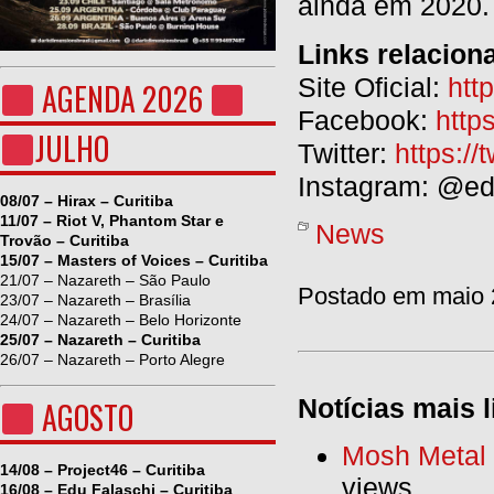
ainda em 2020.
Links relacion
Site Oficial:
htt
AGENDA 2026
Facebook:
http
JULHO
Twitter:
https://
Instagram: @ed
08/07 – Hirax – Curitiba
11/07 – Riot V, Phantom Star e
News
Trovão – Curitiba
15/07 – Masters of Voices – Curitiba
21/07 – Nazareth – São Paulo
Postado em maio 2
23/07 – Nazareth – Brasília
24/07 – Nazareth – Belo Horizonte
25/07 – Nazareth – Curitiba
26/07 – Nazareth – Porto Alegre
Notícias mais l
AGOSTO
Mosh Metal F
14/08 – Project46 – Curitiba
views
16/08 – Edu Falaschi – Curitiba