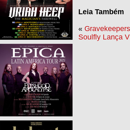
Leia Também
«
Gravekeepers:
Soulfly Lança 