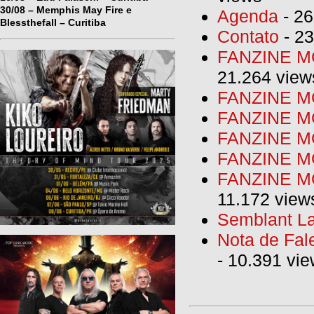
30/08 – Memphis May Fire e
Agenda
- 26
Blessthefall – Curitiba
Contato
- 23
FANZINE MO
21.264 view
FANZINE MO
FANZINE MO
FANZINE MO
FANZINE M
FANZINE MO
11.172 view
Semblant La
Nota de Fal
- 10.391 vi