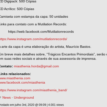
CD Digipack: 500 Cópias
CD Acrílico: 500 Cópias
Camiseta com estampa da capa: 50 unidades
Links para contato com a Mutilation Records:
https://web.facebook.com/Mutilationrecords
https://www.instagram.com/mutilationrecords/
A arte da capa é uma elaboração do artista, Maurício Bastos.
Em breve mais detalhes sobre, “Trágicos Encantos Primordiais”, serã
em suas redes sociais e através de sua assessoria de imprensa.
Contato:
miasthenia.horda@gmail.com
Links relacionados:
www.miasthenia.com
www.facebook.com/miasthenia
https://www.instagram.com/miasthenia_band/
News
·
Underground
ostado em julho 3rd, 2020 @ 09:09 | 4.001 views