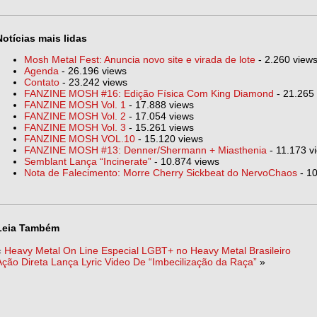
Notícias mais lidas
Mosh Metal Fest: Anuncia novo site e virada de lote
- 2.260 view
Agenda
- 26.196 views
Contato
- 23.242 views
FANZINE MOSH #16: Edição Física Com King Diamond
- 21.265
FANZINE MOSH Vol. 1
- 17.888 views
FANZINE MOSH Vol. 2
- 17.054 views
FANZINE MOSH Vol. 3
- 15.261 views
FANZINE MOSH VOL.10
- 15.120 views
FANZINE MOSH #13: Denner/Shermann + Miasthenia
- 11.173 v
Semblant Lança “Incinerate”
- 10.874 views
Nota de Falecimento: Morre Cherry Sickbeat do NervoChaos
- 10
Leia Também
«
Heavy Metal On Line Especial LGBT+ no Heavy Metal Brasileiro
Ação Direta Lança Lyric Video De “Imbecilização da Raça”
»