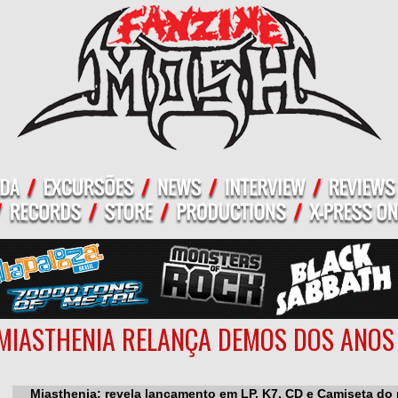
MIASTHENIA RELANÇA DEMOS DOS ANOS
Miasthenia: revela lançamento em LP, K7, CD e Camiseta do 