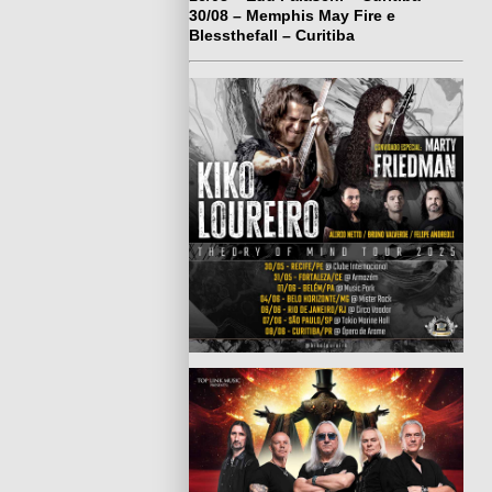
30/08 – Memphis May Fire e
Blessthefall – Curitiba