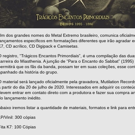
Um dos grandes nomes do Metal Extremo brasileiro, comunica oficialme
lançamentos específicos em formatações diferentes que irão agradar em 
K7, CD acrílico, CD Digipack e Camisetas.
O registro, “Trágicos Encantos Primordiais”, é uma compilação das dua
carreira do Miasthenia. A junção de “Para o Encanto do Sabbat” (1995
permitirá que os fãs da banda, possam ter em suas coleções, esse co
apanhado da história do grupo.
O material será lançado oficialmente pela gravadora, Mutilation Record
a partir do dia 20 de julho de 2020. Interessados em adquirir os conteú
devem entrar em contato direto com a produtora e fazer sua compra an
do lançamento inédito.
Abaixo iremos listar a quantidade de materiais, formatos e link para entr
LP/Vinil: 300 cópias
Fita K7: 100 Cópias