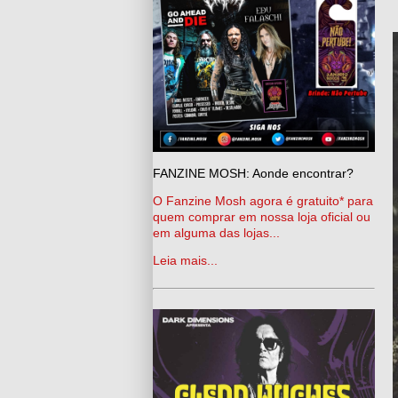
FANZINE MOSH: Aonde encontrar?
O Fanzine Mosh agora é gratuito* para
quem comprar em nossa loja oficial ou
em alguma das lojas...
Leia mais...