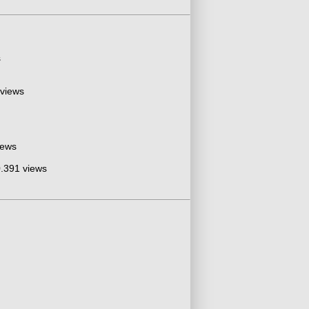
s
 views
iews
.391 views