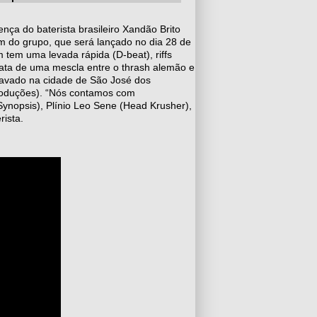
ça do baterista brasileiro Xandão Brito
bum do grupo, que será lançado no dia 28 de
 tem uma levada rápida (D-beat), riffs
trata de uma mescla entre o thrash alemão e
gravado na cidade de São José dos
roduções). “Nós contamos com
ynopsis), Plínio Leo Sene (Head Krusher),
rista.