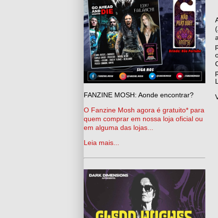
FANZINE MOSH: Aonde encontrar?
O Fanzine Mosh agora é gratuito* para
quem comprar em nossa loja oficial ou
em alguma das lojas...
Leia mais...