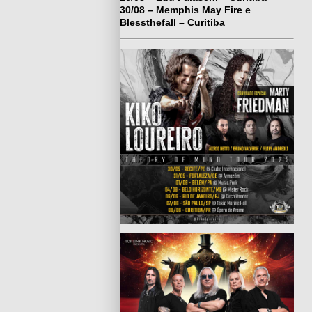
30/08 – Memphis May Fire e
Blessthefall – Curitiba