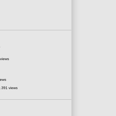
s
 views
iews
.391 views