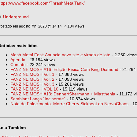
https://www.facebook.com/ThrashMetalTank/
Underground
ostado em agosto 7th, 2020 @ 14:14 | 4.184 views
Notícias mais lidas
Mosh Metal Fest: Anuncia novo site e virada de lote
- 2.260 view
Agenda
- 26.194 views
Contato
- 23.241 views
FANZINE MOSH #16: Edição Física Com King Diamond
- 21.264
FANZINE MOSH Vol. 1
- 17.888 views
FANZINE MOSH Vol. 2
- 17.053 views
FANZINE MOSH Vol. 3
- 15.261 views
FANZINE MOSH VOL.10
- 15.119 views
FANZINE MOSH #13: Denner/Shermann + Miasthenia
- 11.172 v
Semblant Lança “Incinerate”
- 10.874 views
Nota de Falecimento: Morre Cherry Sickbeat do NervoChaos
- 10
Leia Também