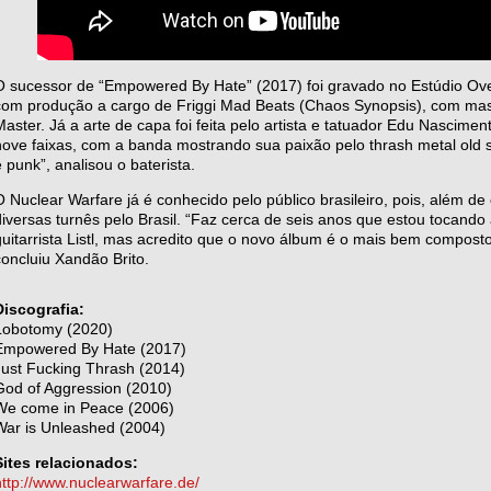
O sucessor de “Empowered By Hate” (2017) foi gravado no Estúdio Ov
com produção a cargo de Friggi Mad Beats (Chaos Synopsis), com mas
Master. Já a arte de capa foi feita pelo artista e tatuador Edu Nascime
nove faixas, com a banda mostrando sua paixão pelo thrash metal old s
e punk”, analisou o baterista.
O Nuclear Warfare já é conhecido pelo público brasileiro, pois, além de
diversas turnês pelo Brasil. “Faz cerca de seis anos que estou tocando a
guitarrista Listl, mas acredito que o novo álbum é o mais bem compost
concluiu Xandão Brito.
Discografia:
Lobotomy (2020)
Empowered By Hate (2017)
Just Fucking Thrash (2014)
God of Aggression (2010)
We come in Peace (2006)
War is Unleashed (2004)
Sites relacionados:
http://www.nuclearwarfare.de/