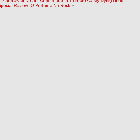
«
A Sorrowful Dream Confirmado Em Tributo Ao My Dying Bride
Special Review: O Perfume No Rock
»