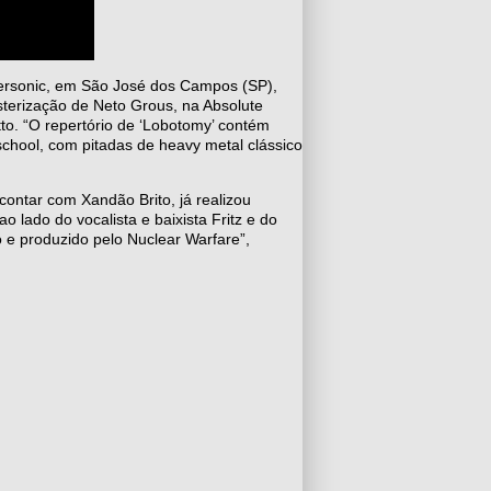
ersonic, em São José dos Campos (SP),
terização de Neto Grous, na Absolute
ntto. “O repertório de ‘Lobotomy’ contém
chool, com pitadas de heavy metal clássico
 contar com Xandão Brito, já realizou
o lado do vocalista e baixista Fritz e do
o e produzido pelo Nuclear Warfare”,