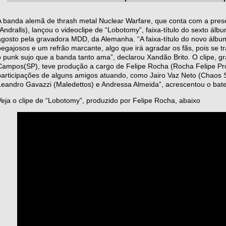
A banda alemã de thrash metal Nuclear Warfare, que conta com a presen
(Andralls), lançou o videoclipe de “Lobotomy”, faixa-título do sexto ál
agosto pela gravadora MDD, da Alemanha. “A faixa-título do novo álbum
pegajosos e um refrão marcante, algo que irá agradar os fãs, pois se 
o punk sujo que a banda tanto ama”, declarou Xandão Brito. O clipe, 
Campos(SP), teve produção a cargo de Felipe Rocha (Rocha Felipe P
participações de alguns amigos atuando, como Jairo Vaz Neto (Chaos S
Leandro Gavazzi (Maledettos) e Andressa Almeida”, acrescentou o bate
Veja o clipe de “Lobotomy”, produzido por Felipe Rocha, abaixo