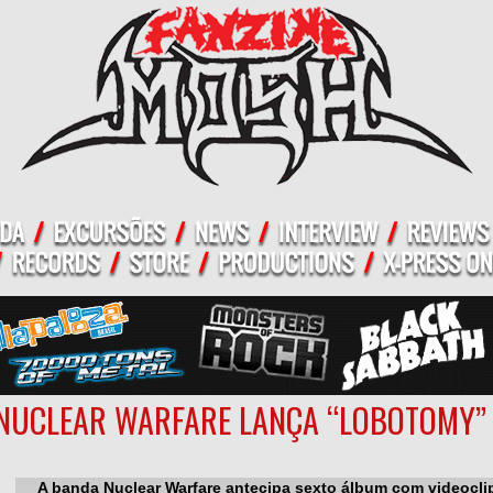
NUCLEAR WARFARE LANÇA “LOBOTOMY”
A banda Nuclear Warfare antecipa sexto álbum com videoclipe