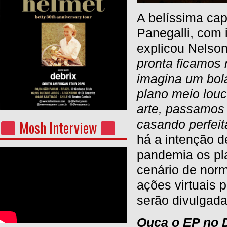
A belíssima capa
Panegalli, com 
explicou Nelson
pronta ficamos 
imagina um bol
plano meio lou
arte, passamos 
Mosh Interview
casando perfei
há a intenção d
pandemia os pl
cenário de nor
ações virtuais 
serão divulgad
Ouça o EP no 