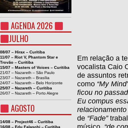
AGENDA 2026
JULHO
08/07 – Hirax – Curitiba
Em relação a te
11/07 – Riot V, Phantom Star e
Trovão – Curitiba
vocalista Caio
15/07 – Masters of Voices – Curitiba
21/07 – Nazareth – São Paulo
de assuntos ret
23/07 – Nazareth – Brasília
como
“My Mind
24/07 – Nazareth – Belo Horizonte
25/07 – Nazareth – Curitiba
ficou no passad
26/07 – Nazareth – Porto Alegre
Eu compus essa
AGOSTO
relacionamento 
de
“Fade”
trabal
14/08 – Project46 – Curitiba
músico,
“de com
16/08 – Edu Falaschi – Curitiba