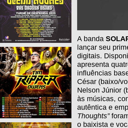
A banda
SOLA
lançar seu prim
digitais. Dispo
apresenta quatr
influências ba
César (baixo/vo
Nelson Júnior (
às músicas, co
autêntica e emp
Thoughts”
fora
o baixista e vo