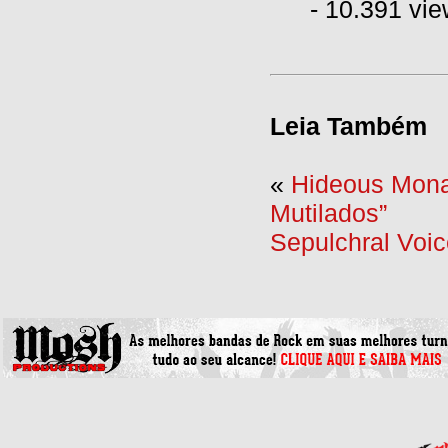
- 10.391 vi
Leia Também
«
Hideous Mona
Mutilados”
Sepulchral Voi