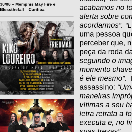
30/08 – Memphis May Fire e
acabamos no tor
Blessthefall – Curitiba
alerta sobre c
acordarmos”.
“
uma pessoa que
perceber que, n
peça da roda d
seguindo o ima
momento chave,
é ele mesmo”.
assassino:
“Uma
maneiras impróp
vítimas a seu h
letra retrata a
executa e, no f
suas trevas”.