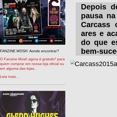
Depois d
pausa na 
Carcass 
ares e ac
do que es
bem-suced
FANZINE MOSH: Aonde encontrar?
O Fanzine Mosh agora é gratuito* para
quem comprar em nossa loja oficial ou
em alguma das lojas...
Leia mais...