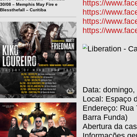
https://www.fac
30/08 – Memphis May Fire e
Blessthefall – Curitiba
https://www.fac
https://www.f
https://www.fa
Data: domingo,
Local: Espaço 
Endereço: Rua T
Barra Funda)
Abertura da cas
Informações ge