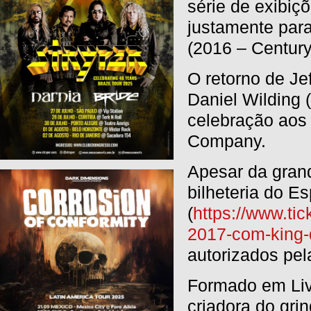
série de exibiç
justamente par
(2016 – Centur
O retorno de Jef
Daniel Wilding (
celebração aos 
Company.
Apesar da grand
bilheteria do E
(
https://www.tic
2017-com-king
autorizados pel
Formado em Liv
criadora do gri