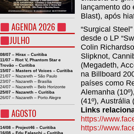
lançamento do e
Blast), após hi
AGENDA 2026
“Surgical Steel
desde o LP “Sw
JULHO
Colin Richards
Slipknot, Cann
08/07 – Hirax – Curitiba
11/07 – Riot V, Phantom Star e
(Megadeth, Acc
Trovão – Curitiba
15/07 – Masters of Voices – Curitiba
na Billboard 20
21/07 – Nazareth – São Paulo
países como Rein
23/07 – Nazareth – Brasília
24/07 – Nazareth – Belo Horizonte
Alemanha (10º), 
25/07 – Nazareth – Curitiba
26/07 – Nazareth – Porto Alegre
(41º), Austrália
Links relacion
AGOSTO
https://www.fac
https://www.fac
14/08 – Project46 – Curitiba
16/08 – Edu Falaschi – Curitiba