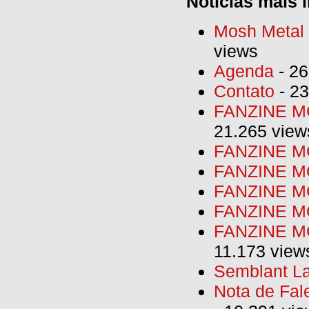
Notícias mais l
Mosh Metal F
views
Agenda
- 26
Contato
- 23
FANZINE MO
21.265 view
FANZINE MO
FANZINE MO
FANZINE MO
FANZINE M
FANZINE MO
11.173 view
Semblant La
Nota de Fal