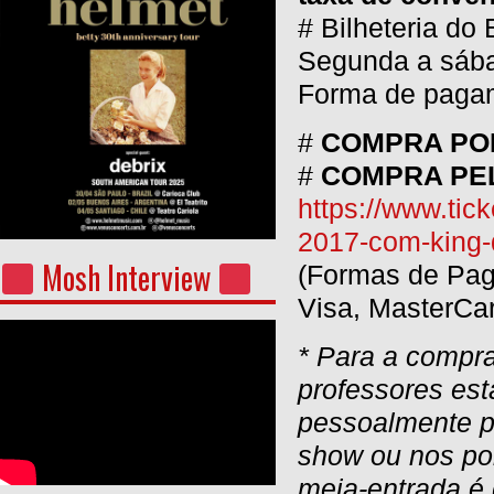
# Bilheteria do
Segunda a sába
Forma de pagam
#
COMPRA PO
#
COMPRA PE
https://www.tick
2017-com-king
Mosh Interview
(Formas de Paga
Visa, MasterCa
* Para a compr
professores es
pessoalmente po
show ou nos po
meia-entrada é d