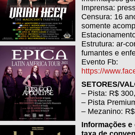
Imprensa: pres
Censura: 16 an
somente acompa
Estacionamento
Estrutura: ar-c
fumantes e enf
Evento Fb:
https://www.fa
SETORES/VA
– Pista: R$ 300,
– Pista Premium
– Mezanino: R$ 
Informações e
taxa de conven