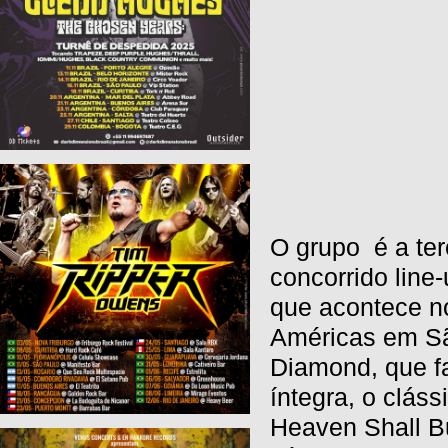
O grupo é a ter
concorrido lin
que acontece n
Américas em Sã
Diamond, que fa
íntegra, o clás
Heaven Shall Bu