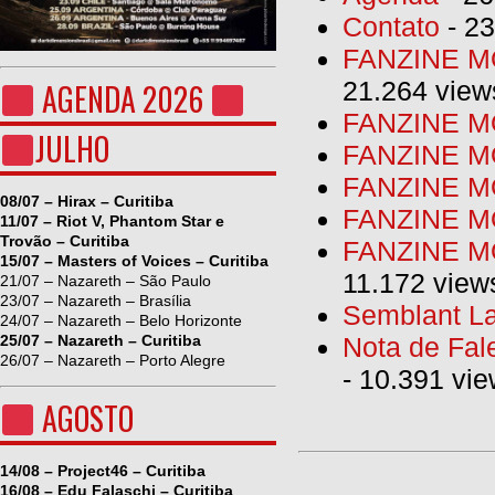
Contato
- 23
FANZINE MO
21.264 view
AGENDA 2026
FANZINE MO
JULHO
FANZINE MO
FANZINE MO
08/07 – Hirax – Curitiba
FANZINE M
11/07 – Riot V, Phantom Star e
Trovão – Curitiba
FANZINE MO
15/07 – Masters of Voices – Curitiba
11.172 view
21/07 – Nazareth – São Paulo
23/07 – Nazareth – Brasília
Semblant La
24/07 – Nazareth – Belo Horizonte
25/07 – Nazareth – Curitiba
Nota de Fal
26/07 – Nazareth – Porto Alegre
- 10.391 vi
AGOSTO
14/08 – Project46 – Curitiba
16/08 – Edu Falaschi – Curitiba