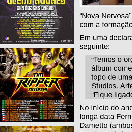
“Nova Nervosa”
com a formação
Em uma declara
seguinte:
“Temos o or
álbum começ
topo de um
Studios. Ar
“Fique ligad
No início do an
longa data Fer
Dametto (ambos 