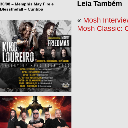
Leia Também
30/08 – Memphis May Fire e
Blessthefall – Curitiba
«
Mosh Intervi
Mosh Classic: 