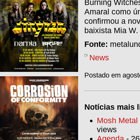
Burning Witches
Amaral como ún
confirmou a nov
baixista Mia W.
Fonte:
metalun
News
Postado em agosto
Notícias mais l
Mosh Metal F
views
Agenda
- 26