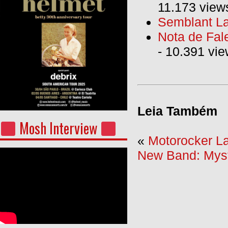
11.173 view
Semblant La
Nota de Fal
- 10.391 vi
Leia Também
Mosh Interview
«
Motorocker La
New Band: Mysti