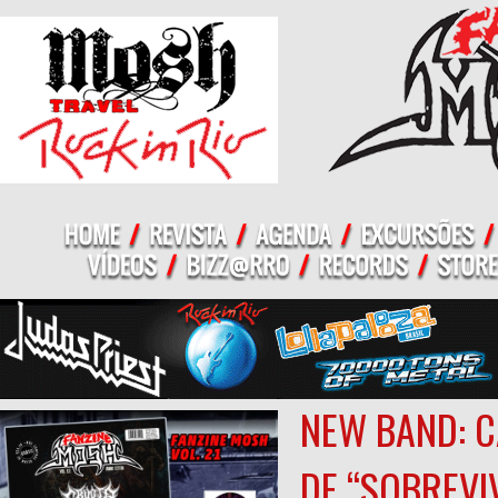
NEW BAND: C
DE “SOBREVI