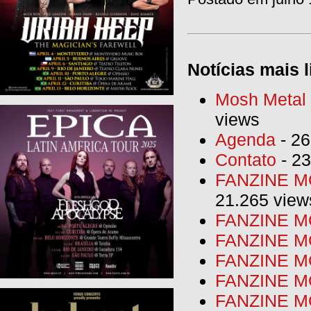
Notícias mais l
Mosh Metal F
views
Agenda
- 26
Contato
- 23
FANZINE MO
21.265 view
FANZINE MO
FANZINE MO
FANZINE MO
FANZINE M
FANZINE MO