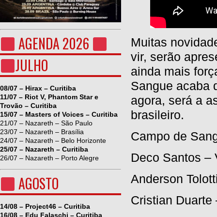
AGENDA 2026
Muitas novidade
vir, serão apre
JULHO
ainda mais for
Sangue acaba de
08/07 – Hirax – Curitiba
11/07 – Riot V, Phantom Star e
agora, será a a
Trovão – Curitiba
brasileiro.
15/07 – Masters of Voices – Curitiba
21/07 – Nazareth – São Paulo
23/07 – Nazareth – Brasília
Campo de Sang
24/07 – Nazareth – Belo Horizonte
25/07 – Nazareth – Curitiba
Deco Santos – 
26/07 – Nazareth – Porto Alegre
Anderson Tolotti
AGOSTO
Cristian Duarte 
14/08 – Project46 – Curitiba
16/08 – Edu Falaschi – Curitiba