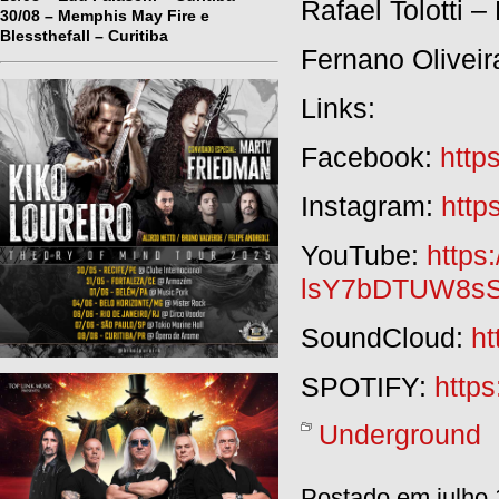
Rafael Tolotti –
30/08 – Memphis May Fire e
Blessthefall – Curitiba
Fernano Oliveir
Links:
Facebook:
http
Instagram:
http
YouTube:
https
lsY7bDTUW8s
SoundCloud:
h
SPOTIFY:
http
Underground
Postado em julho 