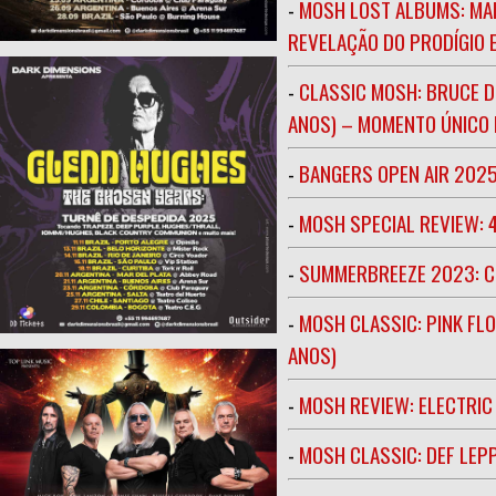
-
MOSH LOST ALBUMS: MAR
REVELAÇÃO DO PRODÍGIO E
-
CLASSIC MOSH: BRUCE D
ANOS) – MOMENTO ÚNICO N
-
BANGERS OPEN AIR 202
-
MOSH SPECIAL REVIEW: 
-
SUMMERBREEZE 2023: 
-
MOSH CLASSIC: PINK FLO
ANOS)
-
MOSH REVIEW: ELECTRIC
-
MOSH CLASSIC: DEF LEP