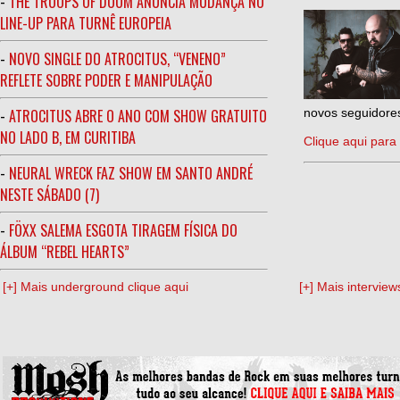
-
THE TROOPS OF DOOM ANUNCIA MUDANÇA NO
LINE-UP PARA TURNÊ EUROPEIA
-
NOVO SINGLE DO ATROCITUS, “VENENO”
REFLETE SOBRE PODER E MANIPULAÇÃO
-
ATROCITUS ABRE O ANO COM SHOW GRATUITO
novos seguidores
NO LADO B, EM CURITIBA
Clique aqui para 
-
NEURAL WRECK FAZ SHOW EM SANTO ANDRÉ
NESTE SÁBADO (7)
-
FÖXX SALEMA ESGOTA TIRAGEM FÍSICA DO
ÁLBUM “REBEL HEARTS”
[+] Mais underground clique aqui
[+] Mais interview