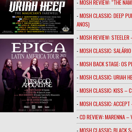
-
MOSH REVIEW: “THE NAM
-
MOSH CLASSIC: DEEP PU
ANOS)
-
MOSH REVIEW: STEELER 
-
MOSH CLASSIC: SALÁRIO 
-
MOSH BACK STAGE: OS 
-
MOSH CLASSIC: URIAH H
-
MOSH CLASSIC: KISS – C
-
MOSH CLASSIC: ACCEPT 
-
CD REVIEW: MARENNA –
-
MOSH CLASSIC: BLACK S