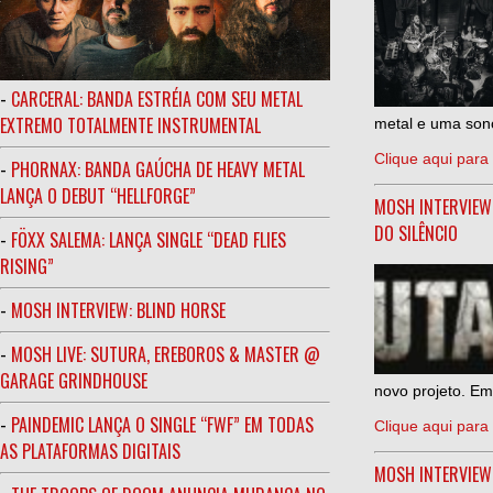
-
CARCERAL: BANDA ESTRÉIA COM SEU METAL
EXTREMO TOTALMENTE INSTRUMENTAL
metal e uma sono
Clique aqui para 
-
PHORNAX: BANDA GAÚCHA DE HEAVY METAL
LANÇA O DEBUT “HELLFORGE”
MOSH INTERVIEW
DO SILÊNCIO
-
FÖXX SALEMA: LANÇA SINGLE “DEAD FLIES
RISING”
-
MOSH INTERVIEW: BLIND HORSE
-
MOSH LIVE: SUTURA, EREBOROS & MASTER @
GARAGE GRINDHOUSE
novo projeto. Em
-
PAINDEMIC LANÇA O SINGLE “FWF” EM TODAS
Clique aqui para 
AS PLATAFORMAS DIGITAIS
MOSH INTERVIE