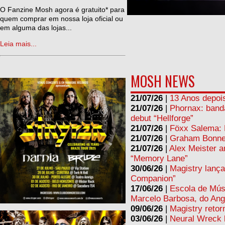
ne
O Fanzine Mosh agora é gratuito* para
quem comprar em nossa loja oficial ou
em alguma das lojas...
Leia mais...
MOSH NEWS
21/07/26
|
13 Anos depois
21/07/26
|
Phornax: band
debut “Hellforge”
21/07/26
|
Föxx Salema: L
21/07/26
|
Graham Bonnet
21/07/26
|
Alex Meister a
“Memory Lane”
30/06/26
|
Magistry lança
Companion”
17/06/26
|
Escola de Mús
Marcelo Barbosa, do Ang
09/06/26
|
Magistry retor
03/06/26
|
Neural Wreck 