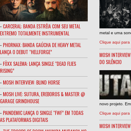
-
CARCERAL: BANDA ESTRÉIA COM SEU METAL
EXTREMO TOTALMENTE INSTRUMENTAL
metal e uma sono
Clique aqui para 
-
PHORNAX: BANDA GAÚCHA DE HEAVY METAL
LANÇA O DEBUT “HELLFORGE”
MOSH INTERVIEW
DO SILÊNCIO
-
FÖXX SALEMA: LANÇA SINGLE “DEAD FLIES
RISING”
-
MOSH INTERVIEW: BLIND HORSE
-
MOSH LIVE: SUTURA, EREBOROS & MASTER @
GARAGE GRINDHOUSE
novo projeto. Em
-
PAINDEMIC LANÇA O SINGLE “FWF” EM TODAS
Clique aqui para 
AS PLATAFORMAS DIGITAIS
MOSH INTERVIE