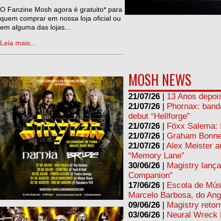
ne
O Fanzine Mosh agora é gratuito* para
quem comprar em nossa loja oficial ou
em alguma das lojas...
Leia mais...
MOSH NEWS
21/07/26
|
13 Anos depois
21/07/26
|
Phornax: band
debut “Hellforge”
21/07/26
|
Föxx Salema: L
21/07/26
|
Graham Bonnet
21/07/26
|
Alex Meister a
“Memory Lane”
30/06/26
|
Magistry lança
Companion”
17/06/26
|
Escola de Mús
Marcelo Barbosa, do Ang
09/06/26
|
Magistry retor
03/06/26
|
Neural Wreck 