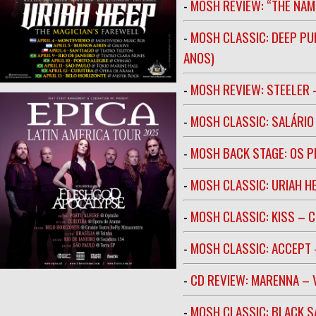
-
MOSH REVIEW: “THE NAM
-
MOSH CLASSIC: DEEP PU
ANOS)
-
MOSH REVIEW: STEELER 
-
MOSH CLASSIC: SALÁRIO 
-
MOSH BACK STAGE: OS 
-
MOSH CLASSIC: URIAH H
-
MOSH CLASSIC: KISS – C
-
MOSH CLASSIC: ACCEPT 
-
CD REVIEW: MARENNA –
-
MOSH CLASSIC: BLACK S