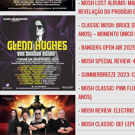
-
MOSH LOST ALBUMS: MAR
REVELAÇÃO DO PRODÍGIO E
-
CLASSIC MOSH: BRUCE D
ANOS) – MOMENTO ÚNICO N
-
BANGERS OPEN AIR 202
-
MOSH SPECIAL REVIEW: 
-
SUMMERBREEZE 2023: 
-
MOSH CLASSIC: PINK FLO
ANOS)
-
MOSH REVIEW: ELECTRIC
-
MOSH CLASSIC: DEF LEP