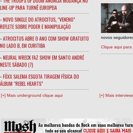
-
THE TROOPS OF DOOM ANUNCIA MUDANÇA NO
LINE-UP PARA TURNÊ EUROPEIA
-
NOVO SINGLE DO ATROCITUS, “VENENO”
REFLETE SOBRE PODER E MANIPULAÇÃO
-
ATROCITUS ABRE O ANO COM SHOW GRATUITO
novos seguidores
NO LADO B, EM CURITIBA
Clique aqui para 
-
NEURAL WRECK FAZ SHOW EM SANTO ANDRÉ
NESTE SÁBADO (7)
-
FÖXX SALEMA ESGOTA TIRAGEM FÍSICA DO
ÁLBUM “REBEL HEARTS”
[+] Mais underground clique aqui
[+] Mais interview