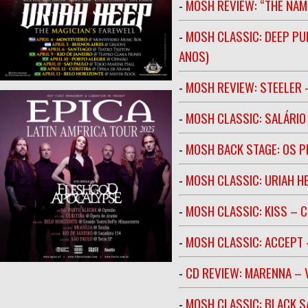
-
MOSH REVIEW: “THE NAM
-
MOSH CLASSIC: DEEP PU
ANOS)
-
MOSH REVIEW: STEELER 
-
MOSH CLASSIC: SALÁRIO 
-
MOSH BACK STAGE: OS 
-
MOSH CLASSIC: URIAH H
-
MOSH CLASSIC: KISS – C
-
MOSH CLASSIC: ACCEPT 
-
CD REVIEW: MARENNA –
-
MOSH CLASSIC: BLACK S