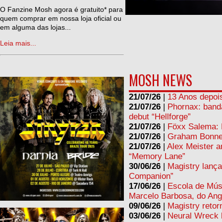
ne
O Fanzine Mosh agora é gratuito* para
quem comprar em nossa loja oficial ou
em alguma das lojas...
Leia mais...
MOSH NEWS
21/07/26
|
13 Anos depois
21/07/26
|
Phornax: band
debut “Hellforge”
21/07/26
|
Föxx Salema: L
21/07/26
|
Graham Bonnet
21/07/26
|
Alex Meister a
“Memory Lane”
30/06/26
|
Magistry lança
Companion”
17/06/26
|
Escola de Mús
Marcelo Barbosa, do Ang
09/06/26
|
Magistry retor
03/06/26
|
Neural Wreck 