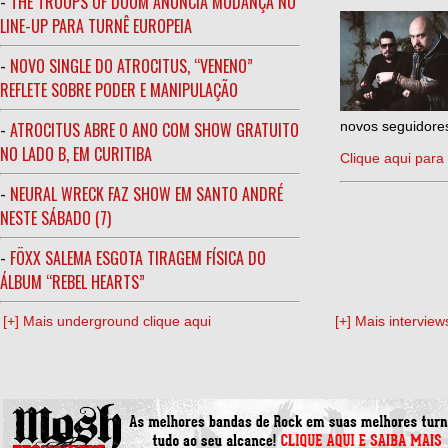
-
THE TROOPS OF DOOM ANUNCIA MUDANÇA NO
LINE-UP PARA TURNÊ EUROPEIA
-
NOVO SINGLE DO ATROCITUS, “VENENO”
REFLETE SOBRE PODER E MANIPULAÇÃO
-
ATROCITUS ABRE O ANO COM SHOW GRATUITO
novos seguidores
NO LADO B, EM CURITIBA
Clique aqui para 
-
NEURAL WRECK FAZ SHOW EM SANTO ANDRÉ
NESTE SÁBADO (7)
-
FÖXX SALEMA ESGOTA TIRAGEM FÍSICA DO
ÁLBUM “REBEL HEARTS”
[+] Mais underground clique aqui
[+] Mais interview