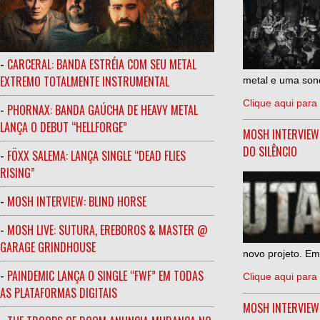
-
CARCERAL: BANDA ESTRÉIA COM SEU METAL
EXTREMO TOTALMENTE INSTRUMENTAL
metal e uma sono
Clique aqui para 
-
PHORNAX: BANDA GAÚCHA DE HEAVY METAL
LANÇA O DEBUT “HELLFORGE”
MOSH INTERVIEW
DO SILÊNCIO
-
FÖXX SALEMA: LANÇA SINGLE “DEAD FLIES
RISING”
-
MOSH INTERVIEW: BLIND HORSE
-
MOSH LIVE: SUTURA, EREBOROS & MASTER @
GARAGE GRINDHOUSE
novo projeto. Em
-
PAINDEMIC LANÇA O SINGLE “FWF” EM TODAS
Clique aqui para 
AS PLATAFORMAS DIGITAIS
MOSH INTERVIE