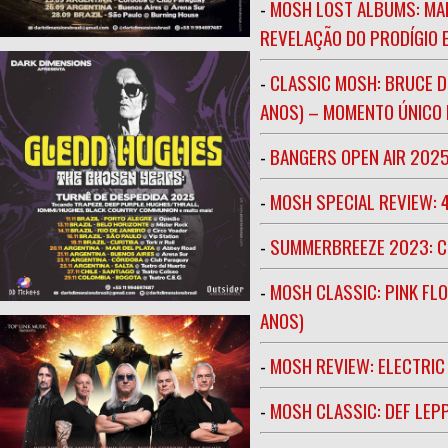
-
MOSH LOST ALBUMS: MAR
REVELAÇÃO DO PRODÍGIO E
-
CLASSIC MOSH: BRUCE D
ANOS) – MOMENTO ÚNICO N
-
BANGERS OPEN AIR 202
-
MOSH SPECIAL REVIEW: 
-
SUMMERBREEZE 2023: 
-
MOSH CLASSIC: PINK FLO
ANOS)
-
MOSH REVIEW: ELECTRIC
-
MOSH CLASSIC: DEF LEP