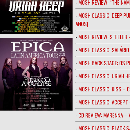
-
MOSH REVIEW: “THE NAM
-
MOSH CLASSIC: DEEP PU
ANOS)
-
MOSH REVIEW: STEELER 
-
MOSH CLASSIC: SALÁRIO 
-
MOSH BACK STAGE: OS 
-
MOSH CLASSIC: URIAH H
-
MOSH CLASSIC: KISS – C
-
MOSH CLASSIC: ACCEPT 
-
CD REVIEW: MARENNA –
-
MOSH CLASSIC: BLACK S