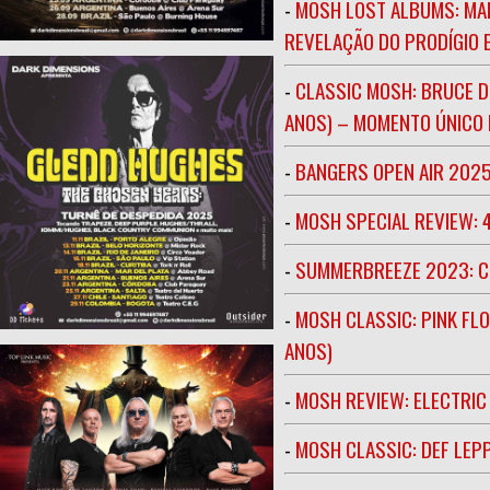
-
MOSH LOST ALBUMS: MAR
REVELAÇÃO DO PRODÍGIO E
-
CLASSIC MOSH: BRUCE D
ANOS) – MOMENTO ÚNICO N
-
BANGERS OPEN AIR 202
-
MOSH SPECIAL REVIEW: 
-
SUMMERBREEZE 2023: 
-
MOSH CLASSIC: PINK FLO
ANOS)
-
MOSH REVIEW: ELECTRIC
-
MOSH CLASSIC: DEF LEP