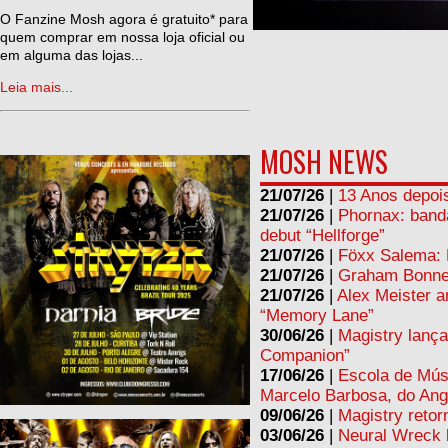
ne
O Fanzine Mosh agora é gratuito* para
quem comprar em nossa loja oficial ou
em alguma das lojas...
Leia mais...
MOSH NEWS
21/07/26
|
13 Anos depois
21/07/26
|
Phornax: band
debut “Hellforge”
21/07/26
|
Föxx Salema: L
21/07/26
|
Graham Bonnet
21/07/26
|
Alex Meister a
“Memory Lane”
30/06/26
|
Magistry lança
Companion”
17/06/26
|
Escola de Mús
Marcelo Barbosa, do Ang
09/06/26
|
Magistry retor
03/06/26
|
Neural Wreck 