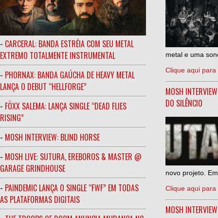
-
CARCERAL: BANDA ESTRÉIA COM SEU METAL
EXTREMO TOTALMENTE INSTRUMENTAL
metal e uma sono
Clique aqui para 
-
PHORNAX: BANDA GAÚCHA DE HEAVY METAL
LANÇA O DEBUT “HELLFORGE”
MOSH INTERVIEW
DO SILÊNCIO
-
FÖXX SALEMA: LANÇA SINGLE “DEAD FLIES
RISING”
-
MOSH INTERVIEW: BLIND HORSE
-
MOSH LIVE: SUTURA, EREBOROS & MASTER @
GARAGE GRINDHOUSE
novo projeto. Em
-
PAINDEMIC LANÇA O SINGLE “FWF” EM TODAS
Clique aqui para 
AS PLATAFORMAS DIGITAIS
MOSH INTERVIE