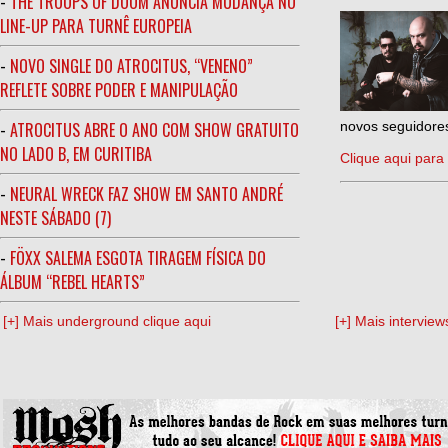
-
THE TROOPS OF DOOM ANUNCIA MUDANÇA NO
LINE-UP PARA TURNÊ EUROPEIA
-
NOVO SINGLE DO ATROCITUS, “VENENO”
REFLETE SOBRE PODER E MANIPULAÇÃO
-
ATROCITUS ABRE O ANO COM SHOW GRATUITO
novos seguidores
NO LADO B, EM CURITIBA
Clique aqui para 
-
NEURAL WRECK FAZ SHOW EM SANTO ANDRÉ
NESTE SÁBADO (7)
-
FÖXX SALEMA ESGOTA TIRAGEM FÍSICA DO
ÁLBUM “REBEL HEARTS”
[+] Mais underground clique aqui
[+] Mais interview