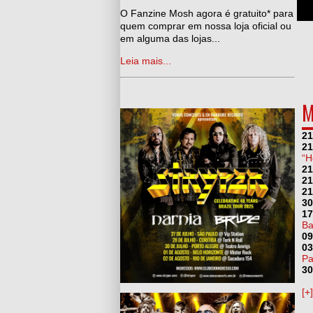
man, Adeus Ozzy Osbourne
O Fanzine Mosh agora é gratuito* para
quem comprar em nossa loja oficial ou
em alguma das lojas...
Leia mais...
M
21
21
“H
21
21
21
30
17
Ba
09
03
Pa
30
[+