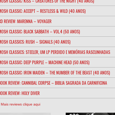
MOSH CLASSIC: KISS – CREATURES OF THE NIGHT (40 ANOS)
MOSH CLASSIC: ACCEPT – RESTLESS & WILD (40 ANOS)
CD REVIEW: MARENNA – VOYAGER
MOSH CLASSIC: BLACK SABBATH – VOL.4 (50 ANOS)
MOSH CLASSICS: RUSH – SIGNALS (40 ANOS)
MOSH CLASSICS: STEELER, UM LP PERDIDO E MEMÓRIAS RASCUNHADAS
MOSH CLASSIC: DEEP PURPLE – MACHINE HEAD (50 ANOS)
MOSH CLASSIC: IRON MAIDEN – THE NUMBER OF THE BEAST (40 ANOS)
BOOK REVIEW: CANNIBAL CORPSE – BIBLIA SAGRADA DA CARNIFICINA
BOOK REVIEW: HOLY DIVER
] Mais reviews clique aqui