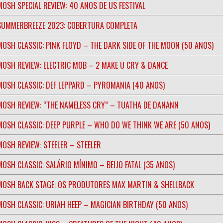
MOSH SPECIAL REVIEW: 40 ANOS DE US FESTIVAL
SUMMERBREEZE 2023: COBERTURA COMPLETA
MOSH CLASSIC: PINK FLOYD – THE DARK SIDE OF THE MOON (50 ANOS)
MOSH REVIEW: ELECTRIC MOB – 2 MAKE U CRY & DANCE
MOSH CLASSIC: DEF LEPPARD – PYROMANIA (40 ANOS)
MOSH REVIEW: “THE NAMELESS CRY” – TUATHA DE DANANN
MOSH CLASSIC: DEEP PURPLE – WHO DO WE THINK WE ARE (50 ANOS)
MOSH REVIEW: STEELER – STEELER
MOSH CLASSIC: SALÁRIO MÍNIMO – BEIJO FATAL (35 ANOS)
MOSH BACK STAGE: OS PRODUTORES MAX MARTIN & SHELLBACK
MOSH CLASSIC: URIAH HEEP – MAGICIAN BIRTHDAY (50 ANOS)