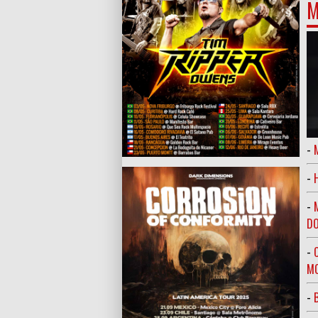
M
-
-
-
DO
-
MO
-