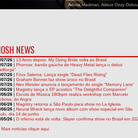
Adeus Madman, Adeus Ozzy Osbo
OSH NEWS
/07/26
|
13 Anos depois: My Dying Bride volta ao Brasil
/07/26
|
Phornax: banda gaúcha de Heavy Metal lança o debut
ellforge”
/07/26
|
Föxx Salema: Lança single “Dead Flies Rising”
/07/26
|
Graham Bonnet faz show único no Brasil
/07/26
|
Alex Meister anuncia o lançamento do single “Memory Lane”
/06/26
|
Magistry lança o EP acústico “The Delightful Companion”
/06/26
|
Escola de Música 180bpm realiza workshop com Marcelo
rbosa, do Angra
/06/26
|
Magistry retorna a São Paulo para show no La Iglesia
/06/26
|
Neural Wreck lança novo álbum com show especial em São
ulo, dia 14 de junho
/05/26
|
O inferno está de volta: Slayer confirma show no Brasil em 20
] Mais notícias clique aqui