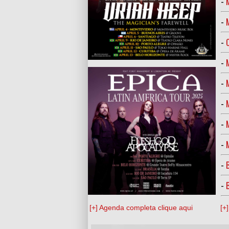
-
-
-
-
-
-
-
-
-
-
[+] Agenda completa clique aqui
[+