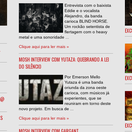
Entrevista com o baixista
Eddie e o vocalista
Alejandro, da banda
carioca BLIND HORSE.
Um rockão setentista de
EXC
flertagem com o heavy
metal e uma sonoridade ...
Clique aqui para ler mais »
L
MOSH INTERVIEW COM YUTAZA: QUEBRANDO A LEI
DO SILÊNCIO
Por Emerson Mello
EXC
Yutaza é uma banda
oriunda da zona oeste
carioca, com músicos já
R @
experientes, que se
reuniram em torno deste
novo projeto. Em busca de ...
AS
Clique aqui para ler mais »
EXC
MOSH INTERVIEW COM GARGANT