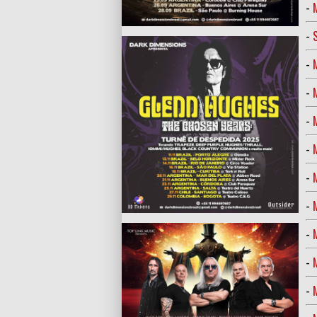
-
-
-
-
-
-
-
-
-
-
-