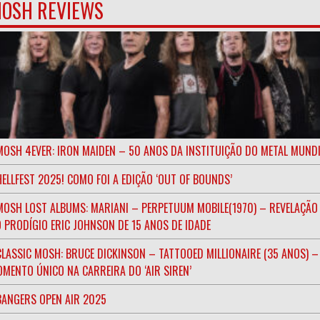
OSH REVIEWS
MOSH 4EVER: IRON MAIDEN – 50 ANOS DA INSTITUIÇÃO DO METAL MUND
HELLFEST 2025! COMO FOI A EDIÇÃO ‘OUT OF BOUNDS’
MOSH LOST ALBUMS: MARIANI – PERPETUUM MOBILE(1970) – REVELAÇÃO
 PRODÍGIO ERIC JOHNSON DE 15 ANOS DE IDADE
CLASSIC MOSH: BRUCE DICKINSON – TATTOOED MILLIONAIRE (35 ANOS) –
MENTO ÚNICO NA CARREIRA DO ‘AIR SIREN’
BANGERS OPEN AIR 2025