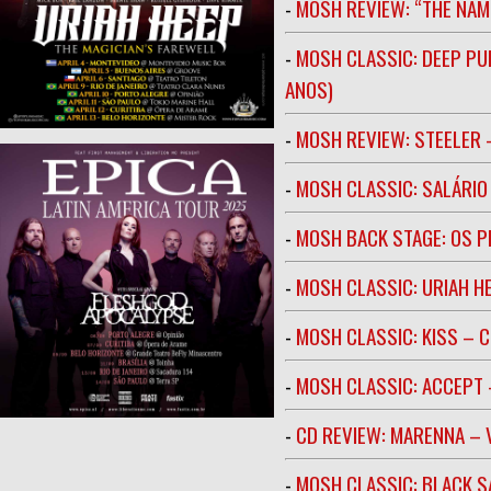
-
MOSH REVIEW: “THE NAM
-
MOSH CLASSIC: DEEP PU
ANOS)
-
MOSH REVIEW: STEELER 
-
MOSH CLASSIC: SALÁRIO 
-
MOSH BACK STAGE: OS 
-
MOSH CLASSIC: URIAH H
-
MOSH CLASSIC: KISS – C
-
MOSH CLASSIC: ACCEPT 
-
CD REVIEW: MARENNA –
-
MOSH CLASSIC: BLACK S