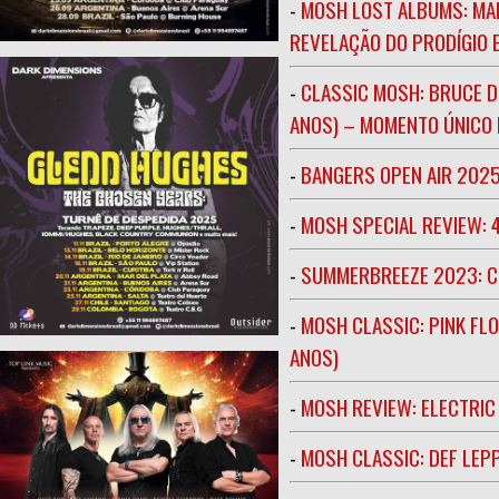
-
MOSH LOST ALBUMS: MAR
REVELAÇÃO DO PRODÍGIO E
-
CLASSIC MOSH: BRUCE D
ANOS) – MOMENTO ÚNICO N
-
BANGERS OPEN AIR 202
-
MOSH SPECIAL REVIEW: 
-
SUMMERBREEZE 2023: 
-
MOSH CLASSIC: PINK FLO
ANOS)
-
MOSH REVIEW: ELECTRIC
-
MOSH CLASSIC: DEF LEP