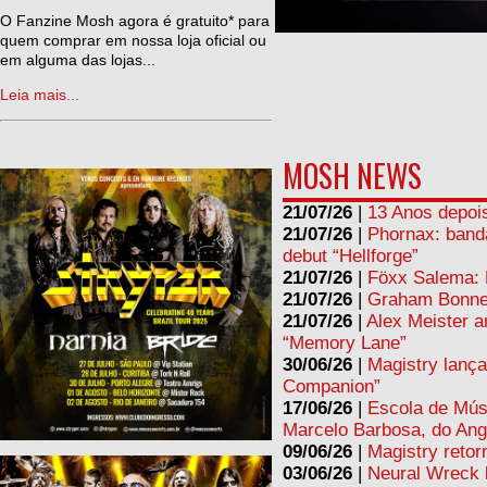
ne
O Fanzine Mosh agora é gratuito* para
quem comprar em nossa loja oficial ou
em alguma das lojas...
Leia mais...
MOSH NEWS
21/07/26
|
13 Anos depois
21/07/26
|
Phornax: band
debut “Hellforge”
21/07/26
|
Föxx Salema: L
21/07/26
|
Graham Bonnet
21/07/26
|
Alex Meister a
“Memory Lane”
30/06/26
|
Magistry lança
Companion”
17/06/26
|
Escola de Mús
Marcelo Barbosa, do Ang
09/06/26
|
Magistry retor
03/06/26
|
Neural Wreck 