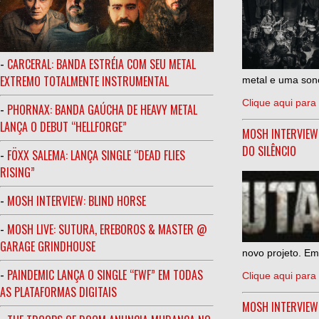
-
CARCERAL: BANDA ESTRÉIA COM SEU METAL
EXTREMO TOTALMENTE INSTRUMENTAL
metal e uma sono
Clique aqui para 
-
PHORNAX: BANDA GAÚCHA DE HEAVY METAL
LANÇA O DEBUT “HELLFORGE”
MOSH INTERVIEW
DO SILÊNCIO
-
FÖXX SALEMA: LANÇA SINGLE “DEAD FLIES
RISING”
-
MOSH INTERVIEW: BLIND HORSE
-
MOSH LIVE: SUTURA, EREBOROS & MASTER @
GARAGE GRINDHOUSE
novo projeto. Em
-
PAINDEMIC LANÇA O SINGLE “FWF” EM TODAS
Clique aqui para 
AS PLATAFORMAS DIGITAIS
MOSH INTERVIE