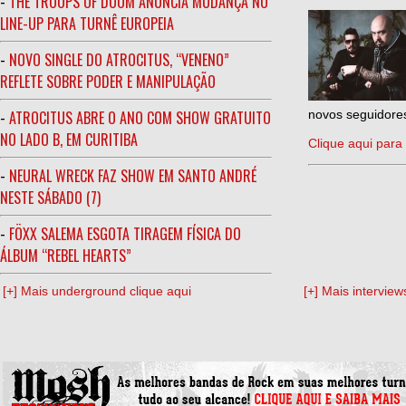
-
THE TROOPS OF DOOM ANUNCIA MUDANÇA NO
LINE-UP PARA TURNÊ EUROPEIA
-
NOVO SINGLE DO ATROCITUS, “VENENO”
REFLETE SOBRE PODER E MANIPULAÇÃO
-
ATROCITUS ABRE O ANO COM SHOW GRATUITO
novos seguidores
NO LADO B, EM CURITIBA
Clique aqui para 
-
NEURAL WRECK FAZ SHOW EM SANTO ANDRÉ
NESTE SÁBADO (7)
-
FÖXX SALEMA ESGOTA TIRAGEM FÍSICA DO
ÁLBUM “REBEL HEARTS”
[+] Mais underground clique aqui
[+] Mais interview