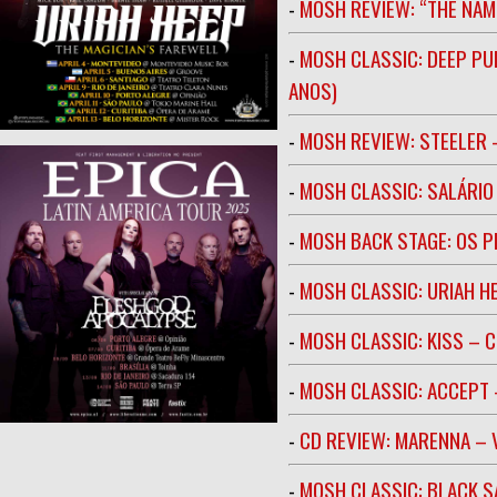
-
MOSH REVIEW: “THE NAM
-
MOSH CLASSIC: DEEP PU
ANOS)
-
MOSH REVIEW: STEELER 
-
MOSH CLASSIC: SALÁRIO 
-
MOSH BACK STAGE: OS 
-
MOSH CLASSIC: URIAH H
-
MOSH CLASSIC: KISS – C
-
MOSH CLASSIC: ACCEPT 
-
CD REVIEW: MARENNA –
-
MOSH CLASSIC: BLACK S