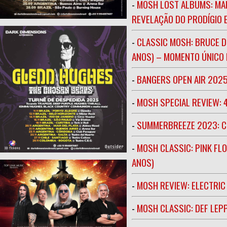
-
MOSH LOST ALBUMS: MAR
REVELAÇÃO DO PRODÍGIO E
-
CLASSIC MOSH: BRUCE D
ANOS) – MOMENTO ÚNICO N
-
BANGERS OPEN AIR 202
-
MOSH SPECIAL REVIEW: 
-
SUMMERBREEZE 2023: 
-
MOSH CLASSIC: PINK FLO
ANOS)
-
MOSH REVIEW: ELECTRIC
-
MOSH CLASSIC: DEF LEP