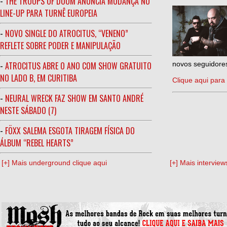
-
THE TROOPS OF DOOM ANUNCIA MUDANÇA NO
LINE-UP PARA TURNÊ EUROPEIA
-
NOVO SINGLE DO ATROCITUS, “VENENO”
REFLETE SOBRE PODER E MANIPULAÇÃO
-
ATROCITUS ABRE O ANO COM SHOW GRATUITO
novos seguidores
NO LADO B, EM CURITIBA
Clique aqui para 
-
NEURAL WRECK FAZ SHOW EM SANTO ANDRÉ
NESTE SÁBADO (7)
-
FÖXX SALEMA ESGOTA TIRAGEM FÍSICA DO
ÁLBUM “REBEL HEARTS”
[+] Mais underground clique aqui
[+] Mais interview