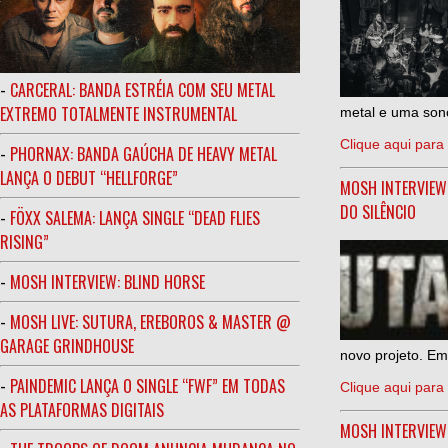
-
CARCERAL: BANDA ESTRÉIA COM SEU METAL
EXTREMO TOTALMENTE INSTRUMENTAL
metal e uma sono
Clique aqui para 
-
PHORNAX: BANDA GAÚCHA DE HEAVY METAL
LANÇA O DEBUT “HELLFORGE”
MOSH INTERVIEW
DO SILÊNCIO
-
FÖXX SALEMA: LANÇA SINGLE “DEAD FLIES
RISING”
-
MOSH INTERVIEW: BLIND HORSE
-
MOSH LIVE: SUTURA, EREBOROS & MASTER @
GARAGE GRINDHOUSE
novo projeto. Em
-
PAINDEMIC LANÇA O SINGLE “FWF” EM TODAS
Clique aqui para 
AS PLATAFORMAS DIGITAIS
MOSH INTERVIE