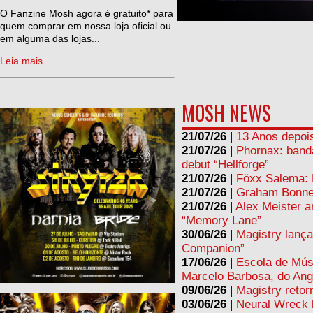
ne
O Fanzine Mosh agora é gratuito* para
quem comprar em nossa loja oficial ou
em alguma das lojas...
Leia mais...
MOSH NEWS
21/07/26
|
13 Anos depois
21/07/26
|
Phornax: band
debut “Hellforge”
21/07/26
|
Föxx Salema: L
21/07/26
|
Graham Bonnet
21/07/26
|
Alex Meister a
“Memory Lane”
30/06/26
|
Magistry lança
Companion”
17/06/26
|
Escola de Mús
Marcelo Barbosa, do Ang
09/06/26
|
Magistry retor
03/06/26
|
Neural Wreck 