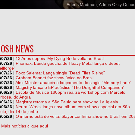
Adeus Madman, Adeus Ozzy Osbo
OSH NEWS
/07/26
|
13 Anos depois: My Dying Bride volta ao Brasil
/07/26
|
Phornax: banda gaúcha de Heavy Metal lança o debut
ellforge”
/07/26
|
Föxx Salema: Lança single “Dead Flies Rising”
/07/26
|
Graham Bonnet faz show único no Brasil
/07/26
|
Alex Meister anuncia o lançamento do single “Memory Lane”
/06/26
|
Magistry lança o EP acústico “The Delightful Companion”
/06/26
|
Escola de Música 180bpm realiza workshop com Marcelo
rbosa, do Angra
/06/26
|
Magistry retorna a São Paulo para show no La Iglesia
/06/26
|
Neural Wreck lança novo álbum com show especial em São
ulo, dia 14 de junho
/05/26
|
O inferno está de volta: Slayer confirma show no Brasil em 20
] Mais notícias clique aqui