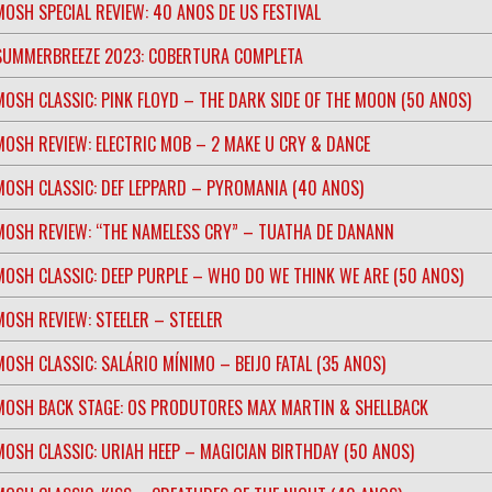
MOSH SPECIAL REVIEW: 40 ANOS DE US FESTIVAL
SUMMERBREEZE 2023: COBERTURA COMPLETA
MOSH CLASSIC: PINK FLOYD – THE DARK SIDE OF THE MOON (50 ANOS)
MOSH REVIEW: ELECTRIC MOB – 2 MAKE U CRY & DANCE
MOSH CLASSIC: DEF LEPPARD – PYROMANIA (40 ANOS)
MOSH REVIEW: “THE NAMELESS CRY” – TUATHA DE DANANN
MOSH CLASSIC: DEEP PURPLE – WHO DO WE THINK WE ARE (50 ANOS)
MOSH REVIEW: STEELER – STEELER
MOSH CLASSIC: SALÁRIO MÍNIMO – BEIJO FATAL (35 ANOS)
MOSH BACK STAGE: OS PRODUTORES MAX MARTIN & SHELLBACK
MOSH CLASSIC: URIAH HEEP – MAGICIAN BIRTHDAY (50 ANOS)