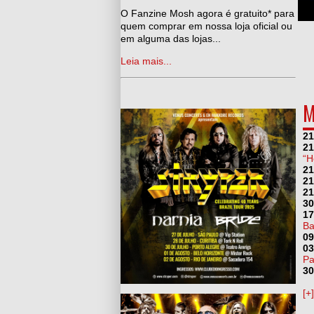
man, Adeus Ozzy Osbourne
O Fanzine Mosh agora é gratuito* para
quem comprar em nossa loja oficial ou
em alguma das lojas...
Leia mais...
M
21
21
“H
21
21
21
30
17
Ba
09
03
Pa
30
[+