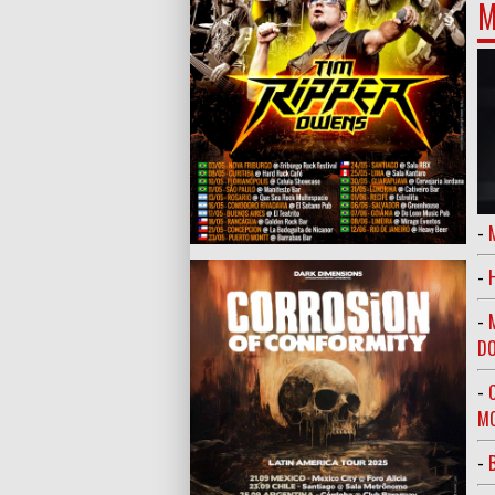
M
-
-
-
DO
-
MO
-