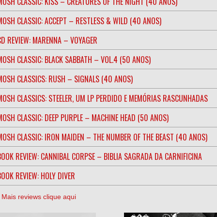
MOSH CLASSIC: KISS – CREATURES OF THE NIGHT (40 ANOS)
MOSH CLASSIC: ACCEPT – RESTLESS & WILD (40 ANOS)
CD REVIEW: MARENNA – VOYAGER
MOSH CLASSIC: BLACK SABBATH – VOL.4 (50 ANOS)
MOSH CLASSICS: RUSH – SIGNALS (40 ANOS)
MOSH CLASSICS: STEELER, UM LP PERDIDO E MEMÓRIAS RASCUNHADAS
MOSH CLASSIC: DEEP PURPLE – MACHINE HEAD (50 ANOS)
MOSH CLASSIC: IRON MAIDEN – THE NUMBER OF THE BEAST (40 ANOS)
BOOK REVIEW: CANNIBAL CORPSE – BIBLIA SAGRADA DA CARNIFICINA
BOOK REVIEW: HOLY DIVER
] Mais reviews clique aqui