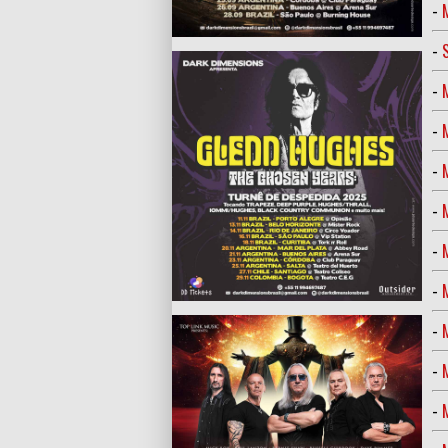
-
-
-
-
-
-
-
-
-
-
-