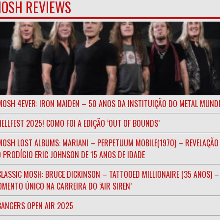
OSH REVIEWS
MOSH 4EVER: IRON MAIDEN – 50 ANOS DA INSTITUIÇÃO DO METAL MUND
HELLFEST 2025! COMO FOI A EDIÇÃO ‘OUT OF BOUNDS’
MOSH LOST ALBUMS: MARIANI – PERPETUUM MOBILE(1970) – REVELAÇÃO
 PRODÍGIO ERIC JOHNSON DE 15 ANOS DE IDADE
CLASSIC MOSH: BRUCE DICKINSON – TATTOOED MILLIONAIRE (35 ANOS) –
MENTO ÚNICO NA CARREIRA DO ‘AIR SIREN’
BANGERS OPEN AIR 2025