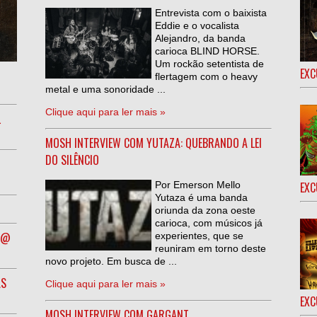
Entrevista com o baixista
Eddie e o vocalista
Alejandro, da banda
carioca BLIND HORSE.
Um rockão setentista de
EXC
flertagem com o heavy
metal e uma sonoridade ...
Clique aqui para ler mais »
L
MOSH INTERVIEW COM YUTAZA: QUEBRANDO A LEI
DO SILÊNCIO
Por Emerson Mello
EXC
Yutaza é uma banda
oriunda da zona oeste
carioca, com músicos já
R @
experientes, que se
reuniram em torno deste
novo projeto. Em busca de ...
AS
Clique aqui para ler mais »
EXC
MOSH INTERVIEW COM GARGANT