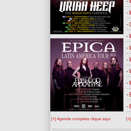
-
-
-
-
-
-
-
-
-
-
[+] Agenda completa clique aqui
[+