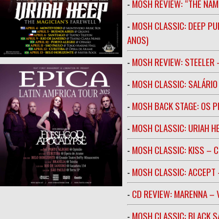
-
MOSH REVIEW: “THE NAM
-
MOSH CLASSIC: DEEP PU
ANOS)
-
MOSH REVIEW: STEELER 
-
MOSH CLASSIC: SALÁRIO 
-
MOSH BACK STAGE: OS 
-
MOSH CLASSIC: URIAH H
-
MOSH CLASSIC: KISS – C
-
MOSH CLASSIC: ACCEPT 
-
CD REVIEW: MARENNA –
-
MOSH CLASSIC: BLACK S