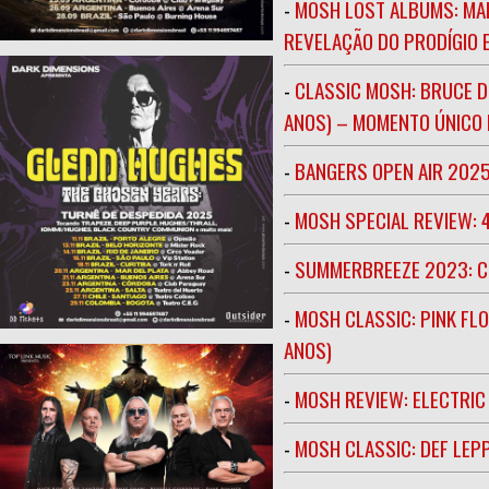
-
MOSH LOST ALBUMS: MAR
REVELAÇÃO DO PRODÍGIO E
-
CLASSIC MOSH: BRUCE D
ANOS) – MOMENTO ÚNICO N
-
BANGERS OPEN AIR 202
-
MOSH SPECIAL REVIEW: 
-
SUMMERBREEZE 2023: 
-
MOSH CLASSIC: PINK FLO
ANOS)
-
MOSH REVIEW: ELECTRIC
-
MOSH CLASSIC: DEF LEP