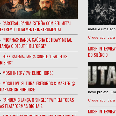
-
CARCERAL: BANDA ESTRÉIA COM SEU METAL
EXTREMO TOTALMENTE INSTRUMENTAL
metal e uma sono
Clique aqui para 
-
PHORNAX: BANDA GAÚCHA DE HEAVY METAL
LANÇA O DEBUT “HELLFORGE”
MOSH INTERVIEW
DO SILÊNCIO
-
FÖXX SALEMA: LANÇA SINGLE “DEAD FLIES
RISING”
-
MOSH INTERVIEW: BLIND HORSE
-
MOSH LIVE: SUTURA, EREBOROS & MASTER @
GARAGE GRINDHOUSE
novo projeto. Em
-
PAINDEMIC LANÇA O SINGLE “FWF” EM TODAS
Clique aqui para 
AS PLATAFORMAS DIGITAIS
MOSH INTERVIE