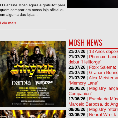
ne
O Fanzine Mosh agora é gratuito* para
quem comprar em nossa loja oficial ou
em alguma das lojas...
Leia mais...
MOSH NEWS
21/07/26
|
13 Anos depois
21/07/26
|
Phornax: band
debut “Hellforge”
21/07/26
|
Föxx Salema: L
21/07/26
|
Graham Bonnet
21/07/26
|
Alex Meister a
“Memory Lane”
30/06/26
|
Magistry lança
Companion”
17/06/26
|
Escola de Mús
Marcelo Barbosa, do Ang
09/06/26
|
Magistry retor
03/06/26
|
Neural Wreck 