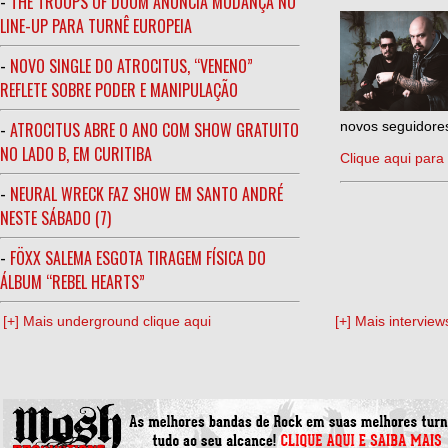
-
THE TROOPS OF DOOM ANUNCIA MUDANÇA NO
LINE-UP PARA TURNÊ EUROPEIA
-
NOVO SINGLE DO ATROCITUS, “VENENO”
REFLETE SOBRE PODER E MANIPULAÇÃO
-
ATROCITUS ABRE O ANO COM SHOW GRATUITO
novos seguidores
NO LADO B, EM CURITIBA
Clique aqui para 
-
NEURAL WRECK FAZ SHOW EM SANTO ANDRÉ
NESTE SÁBADO (7)
-
FÖXX SALEMA ESGOTA TIRAGEM FÍSICA DO
ÁLBUM “REBEL HEARTS”
[+] Mais underground clique aqui
[+] Mais interview