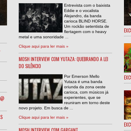
Entrevista com o baixista
Eddie e o vocalista
Alejandro, da banda
carioca BLIND HORSE.
Um rockão setentista de
EXC
flertagem com o heavy
metal e uma sonoridade ...
Clique aqui para ler mais »
L
MOSH INTERVIEW COM YUTAZA: QUEBRANDO A LEI
DO SILÊNCIO
Por Emerson Mello
EXC
Yutaza é uma banda
oriunda da zona oeste
carioca, com músicos já
R @
experientes, que se
reuniram em torno deste
novo projeto. Em busca de ...
AS
Clique aqui para ler mais »
EXC
MOSH INTERVIEW COM GARGANT