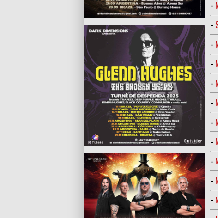
-
-
-
-
-
-
-
-
-
-
-