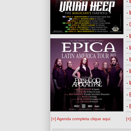
-
-
-
-
-
-
-
-
-
-
[+] Agenda completa clique aqui
[+