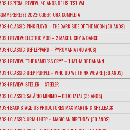
MOSH SPECIAL REVIEW: 40 ANOS DE US FESTIVAL
SUMMERBREEZE 2023: COBERTURA COMPLETA
MOSH CLASSIC: PINK FLOYD – THE DARK SIDE OF THE MOON (50 ANOS)
MOSH REVIEW: ELECTRIC MOB – 2 MAKE U CRY & DANCE
MOSH CLASSIC: DEF LEPPARD – PYROMANIA (40 ANOS)
MOSH REVIEW: “THE NAMELESS CRY” – TUATHA DE DANANN
MOSH CLASSIC: DEEP PURPLE – WHO DO WE THINK WE ARE (50 ANOS)
MOSH REVIEW: STEELER – STEELER
MOSH CLASSIC: SALÁRIO MÍNIMO – BEIJO FATAL (35 ANOS)
MOSH BACK STAGE: OS PRODUTORES MAX MARTIN & SHELLBACK
MOSH CLASSIC: URIAH HEEP – MAGICIAN BIRTHDAY (50 ANOS)