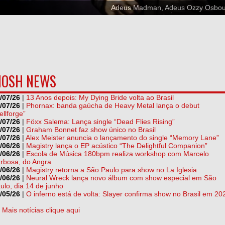
Adeus Madman, Adeus Ozzy Osbo
OSH NEWS
/07/26
|
13 Anos depois: My Dying Bride volta ao Brasil
/07/26
|
Phornax: banda gaúcha de Heavy Metal lança o debut
ellforge”
/07/26
|
Föxx Salema: Lança single “Dead Flies Rising”
/07/26
|
Graham Bonnet faz show único no Brasil
/07/26
|
Alex Meister anuncia o lançamento do single “Memory Lane”
/06/26
|
Magistry lança o EP acústico “The Delightful Companion”
/06/26
|
Escola de Música 180bpm realiza workshop com Marcelo
rbosa, do Angra
/06/26
|
Magistry retorna a São Paulo para show no La Iglesia
/06/26
|
Neural Wreck lança novo álbum com show especial em São
ulo, dia 14 de junho
/05/26
|
O inferno está de volta: Slayer confirma show no Brasil em 20
] Mais notícias clique aqui