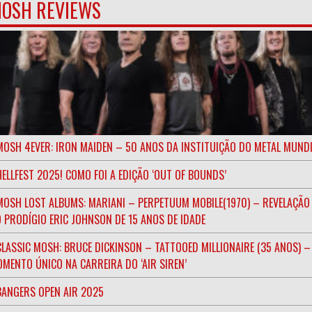
OSH REVIEWS
MOSH 4EVER: IRON MAIDEN – 50 ANOS DA INSTITUIÇÃO DO METAL MUND
HELLFEST 2025! COMO FOI A EDIÇÃO ‘OUT OF BOUNDS’
MOSH LOST ALBUMS: MARIANI – PERPETUUM MOBILE(1970) – REVELAÇÃO
 PRODÍGIO ERIC JOHNSON DE 15 ANOS DE IDADE
CLASSIC MOSH: BRUCE DICKINSON – TATTOOED MILLIONAIRE (35 ANOS) –
MENTO ÚNICO NA CARREIRA DO ‘AIR SIREN’
BANGERS OPEN AIR 2025