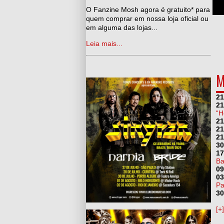
man, Adeus Ozzy Osbourne
O Fanzine Mosh agora é gratuito* para
quem comprar em nossa loja oficial ou
em alguma das lojas...
Leia mais...
M
21
21
“H
21
21
21
30
17
Ba
09
03
Pa
30
[+