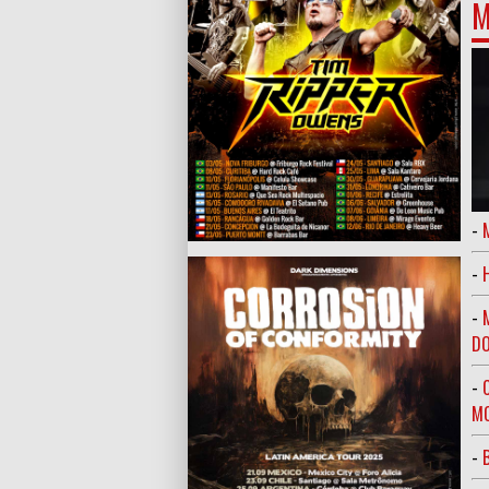
M
-
-
-
DO
-
MO
-