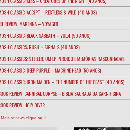
MOSH CLASSIC: KISS – CREATURES OF THE NIGHT (40 ANOS)
MOSH CLASSIC: ACCEPT – RESTLESS & WILD (40 ANOS)
CD REVIEW: MARENNA – VOYAGER
MOSH CLASSIC: BLACK SABBATH – VOL.4 (50 ANOS)
MOSH CLASSICS: RUSH – SIGNALS (40 ANOS)
MOSH CLASSICS: STEELER, UM LP PERDIDO E MEMÓRIAS RASCUNHADAS
MOSH CLASSIC: DEEP PURPLE – MACHINE HEAD (50 ANOS)
MOSH CLASSIC: IRON MAIDEN – THE NUMBER OF THE BEAST (40 ANOS)
BOOK REVIEW: CANNIBAL CORPSE – BIBLIA SAGRADA DA CARNIFICINA
BOOK REVIEW: HOLY DIVER
] Mais reviews clique aqui