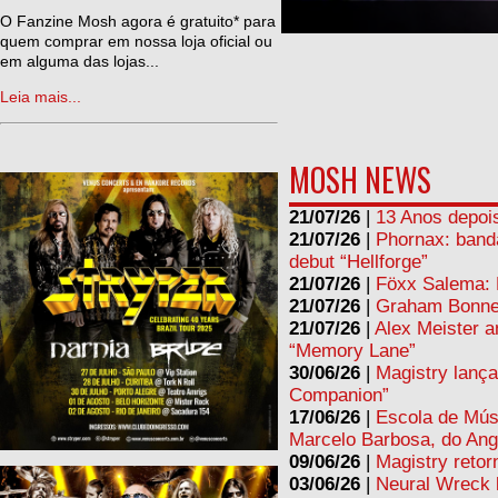
ne
O Fanzine Mosh agora é gratuito* para
quem comprar em nossa loja oficial ou
em alguma das lojas...
Leia mais...
MOSH NEWS
21/07/26
|
13 Anos depois
21/07/26
|
Phornax: band
debut “Hellforge”
21/07/26
|
Föxx Salema: L
21/07/26
|
Graham Bonnet
21/07/26
|
Alex Meister a
“Memory Lane”
30/06/26
|
Magistry lança
Companion”
17/06/26
|
Escola de Mús
Marcelo Barbosa, do Ang
09/06/26
|
Magistry retor
03/06/26
|
Neural Wreck 