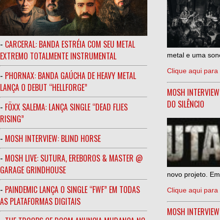
-
CARCERAL: BANDA ESTRÉIA COM SEU METAL
EXTREMO TOTALMENTE INSTRUMENTAL
metal e uma sono
Clique aqui para 
-
PHORNAX: BANDA GAÚCHA DE HEAVY METAL
LANÇA O DEBUT “HELLFORGE”
MOSH INTERVIEW
DO SILÊNCIO
-
FÖXX SALEMA: LANÇA SINGLE “DEAD FLIES
RISING”
-
MOSH INTERVIEW: BLIND HORSE
-
MOSH LIVE: SUTURA, EREBOROS & MASTER @
GARAGE GRINDHOUSE
novo projeto. Em
-
PAINDEMIC LANÇA O SINGLE “FWF” EM TODAS
Clique aqui para 
AS PLATAFORMAS DIGITAIS
MOSH INTERVIE