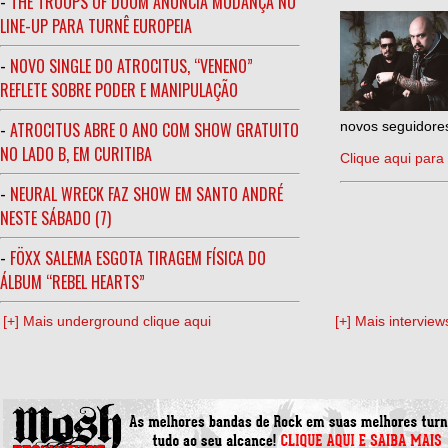
-
THE TROOPS OF DOOM ANUNCIA MUDANÇA NO
LINE-UP PARA TURNÊ EUROPEIA
-
NOVO SINGLE DO ATROCITUS, “VENENO”
REFLETE SOBRE PODER E MANIPULAÇÃO
-
ATROCITUS ABRE O ANO COM SHOW GRATUITO
novos seguidores
NO LADO B, EM CURITIBA
Clique aqui para 
-
NEURAL WRECK FAZ SHOW EM SANTO ANDRÉ
NESTE SÁBADO (7)
-
FÖXX SALEMA ESGOTA TIRAGEM FÍSICA DO
ÁLBUM “REBEL HEARTS”
[+] Mais underground clique aqui
[+] Mais interview