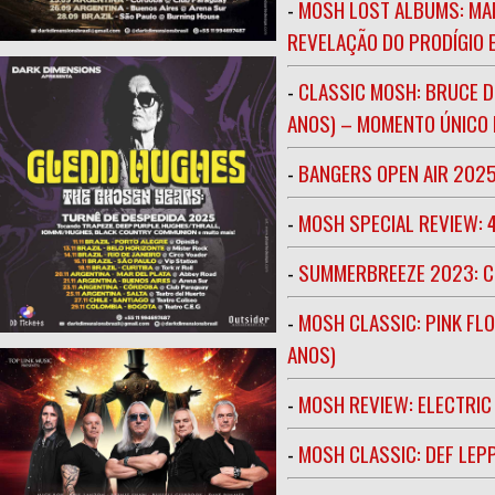
-
MOSH LOST ALBUMS: MAR
REVELAÇÃO DO PRODÍGIO E
-
CLASSIC MOSH: BRUCE D
ANOS) – MOMENTO ÚNICO N
-
BANGERS OPEN AIR 202
-
MOSH SPECIAL REVIEW: 
-
SUMMERBREEZE 2023: 
-
MOSH CLASSIC: PINK FLO
ANOS)
-
MOSH REVIEW: ELECTRIC
-
MOSH CLASSIC: DEF LEP