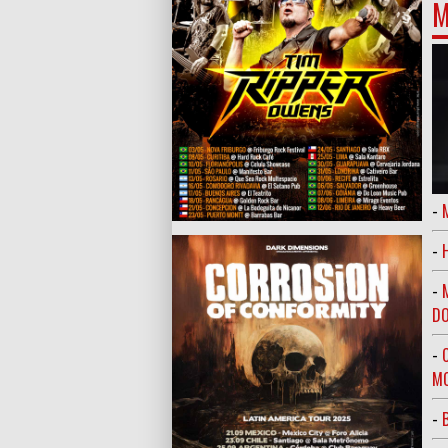
M
-
-
-
DO
-
MO
-