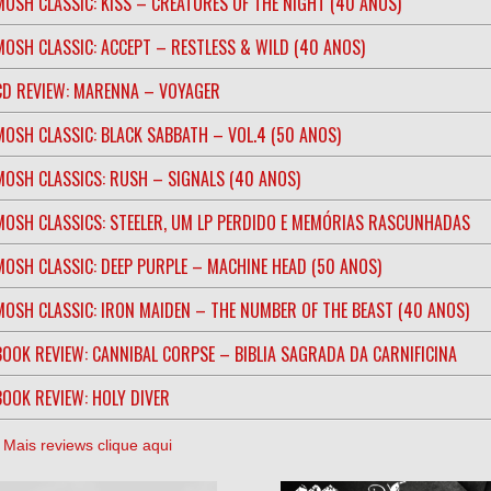
MOSH CLASSIC: KISS – CREATURES OF THE NIGHT (40 ANOS)
MOSH CLASSIC: ACCEPT – RESTLESS & WILD (40 ANOS)
CD REVIEW: MARENNA – VOYAGER
MOSH CLASSIC: BLACK SABBATH – VOL.4 (50 ANOS)
MOSH CLASSICS: RUSH – SIGNALS (40 ANOS)
MOSH CLASSICS: STEELER, UM LP PERDIDO E MEMÓRIAS RASCUNHADAS
MOSH CLASSIC: DEEP PURPLE – MACHINE HEAD (50 ANOS)
MOSH CLASSIC: IRON MAIDEN – THE NUMBER OF THE BEAST (40 ANOS)
BOOK REVIEW: CANNIBAL CORPSE – BIBLIA SAGRADA DA CARNIFICINA
BOOK REVIEW: HOLY DIVER
] Mais reviews clique aqui