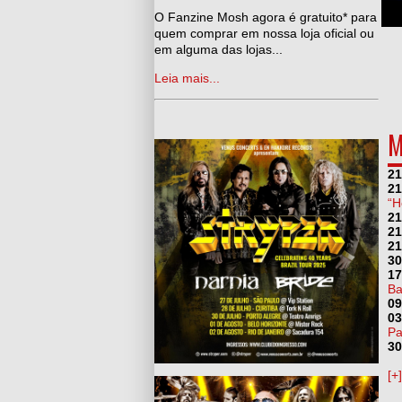
man, Adeus Ozzy Osbourne
O Fanzine Mosh agora é gratuito* para
quem comprar em nossa loja oficial ou
em alguma das lojas...
Leia mais...
M
21
21
“H
21
21
21
30
17
Ba
09
03
Pa
30
[+