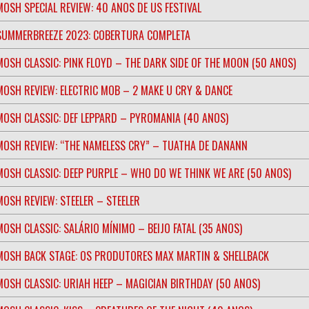
MOSH SPECIAL REVIEW: 40 ANOS DE US FESTIVAL
SUMMERBREEZE 2023: COBERTURA COMPLETA
MOSH CLASSIC: PINK FLOYD – THE DARK SIDE OF THE MOON (50 ANOS)
MOSH REVIEW: ELECTRIC MOB – 2 MAKE U CRY & DANCE
MOSH CLASSIC: DEF LEPPARD – PYROMANIA (40 ANOS)
MOSH REVIEW: “THE NAMELESS CRY” – TUATHA DE DANANN
MOSH CLASSIC: DEEP PURPLE – WHO DO WE THINK WE ARE (50 ANOS)
MOSH REVIEW: STEELER – STEELER
MOSH CLASSIC: SALÁRIO MÍNIMO – BEIJO FATAL (35 ANOS)
MOSH BACK STAGE: OS PRODUTORES MAX MARTIN & SHELLBACK
MOSH CLASSIC: URIAH HEEP – MAGICIAN BIRTHDAY (50 ANOS)