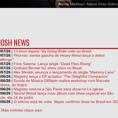
Adeus Madman, Adeus Ozzy Osbo
OSH NEWS
/07/26
|
13 Anos depois: My Dying Bride volta ao Brasil
/07/26
|
Phornax: banda gaúcha de Heavy Metal lança o debut
ellforge”
/07/26
|
Föxx Salema: Lança single “Dead Flies Rising”
/07/26
|
Graham Bonnet faz show único no Brasil
/07/26
|
Alex Meister anuncia o lançamento do single “Memory Lane”
/06/26
|
Magistry lança o EP acústico “The Delightful Companion”
/06/26
|
Escola de Música 180bpm realiza workshop com Marcelo
rbosa, do Angra
/06/26
|
Magistry retorna a São Paulo para show no La Iglesia
/06/26
|
Neural Wreck lança novo álbum com show especial em São
ulo, dia 14 de junho
/05/26
|
O inferno está de volta: Slayer confirma show no Brasil em 20
] Mais notícias clique aqui