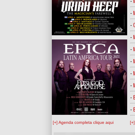
-
-
-
-
-
-
-
-
-
-
[+] Agenda completa clique aqui
[+