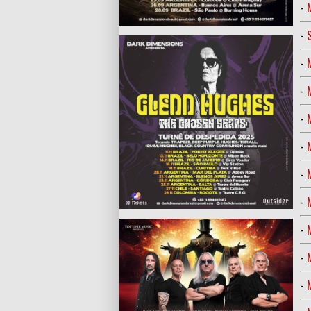
-
-
-
-
-
-
-
-
-
-
-