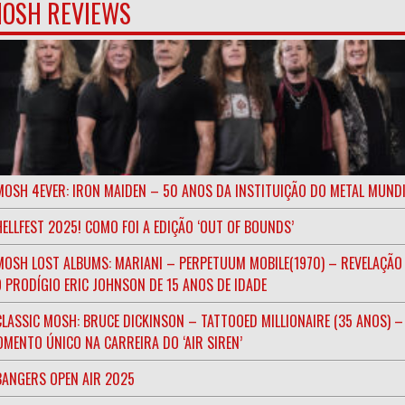
OSH REVIEWS
MOSH 4EVER: IRON MAIDEN – 50 ANOS DA INSTITUIÇÃO DO METAL MUND
HELLFEST 2025! COMO FOI A EDIÇÃO ‘OUT OF BOUNDS’
MOSH LOST ALBUMS: MARIANI – PERPETUUM MOBILE(1970) – REVELAÇÃO
 PRODÍGIO ERIC JOHNSON DE 15 ANOS DE IDADE
CLASSIC MOSH: BRUCE DICKINSON – TATTOOED MILLIONAIRE (35 ANOS) –
MENTO ÚNICO NA CARREIRA DO ‘AIR SIREN’
BANGERS OPEN AIR 2025