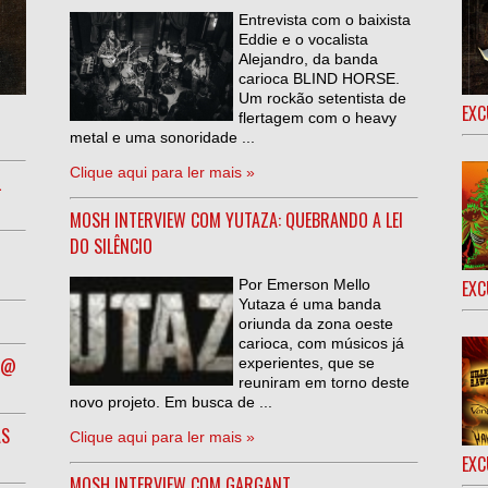
Entrevista com o baixista
Eddie e o vocalista
Alejandro, da banda
carioca BLIND HORSE.
Um rockão setentista de
EXC
flertagem com o heavy
metal e uma sonoridade ...
Clique aqui para ler mais »
L
MOSH INTERVIEW COM YUTAZA: QUEBRANDO A LEI
DO SILÊNCIO
Por Emerson Mello
EXC
Yutaza é uma banda
oriunda da zona oeste
carioca, com músicos já
R @
experientes, que se
reuniram em torno deste
novo projeto. Em busca de ...
AS
Clique aqui para ler mais »
EXC
MOSH INTERVIEW COM GARGANT