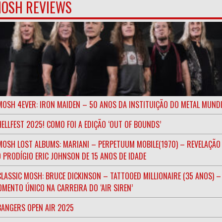
OSH REVIEWS
MOSH 4EVER: IRON MAIDEN – 50 ANOS DA INSTITUIÇÃO DO METAL MUND
HELLFEST 2025! COMO FOI A EDIÇÃO ‘OUT OF BOUNDS’
MOSH LOST ALBUMS: MARIANI – PERPETUUM MOBILE(1970) – REVELAÇÃO
 PRODÍGIO ERIC JOHNSON DE 15 ANOS DE IDADE
CLASSIC MOSH: BRUCE DICKINSON – TATTOOED MILLIONAIRE (35 ANOS) –
MENTO ÚNICO NA CARREIRA DO ‘AIR SIREN’
BANGERS OPEN AIR 2025