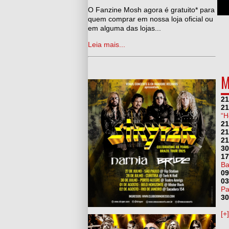
man, Adeus Ozzy Osbourne
O Fanzine Mosh agora é gratuito* para
quem comprar em nossa loja oficial ou
em alguma das lojas...
Leia mais...
M
21
21
“H
21
21
21
30
17
Ba
09
03
Pa
30
[+