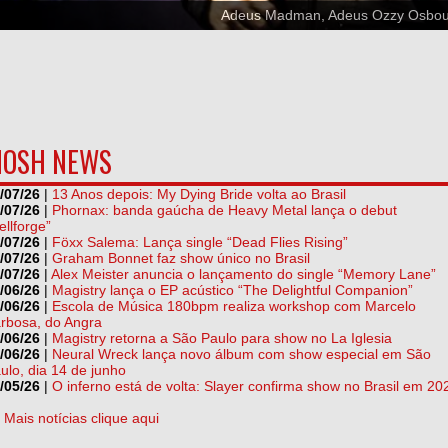
Adeus Madman, Adeus Ozzy Osbo
OSH NEWS
/07/26
|
13 Anos depois: My Dying Bride volta ao Brasil
/07/26
|
Phornax: banda gaúcha de Heavy Metal lança o debut
ellforge”
/07/26
|
Föxx Salema: Lança single “Dead Flies Rising”
/07/26
|
Graham Bonnet faz show único no Brasil
/07/26
|
Alex Meister anuncia o lançamento do single “Memory Lane”
/06/26
|
Magistry lança o EP acústico “The Delightful Companion”
/06/26
|
Escola de Música 180bpm realiza workshop com Marcelo
rbosa, do Angra
/06/26
|
Magistry retorna a São Paulo para show no La Iglesia
/06/26
|
Neural Wreck lança novo álbum com show especial em São
ulo, dia 14 de junho
/05/26
|
O inferno está de volta: Slayer confirma show no Brasil em 20
] Mais notícias clique aqui