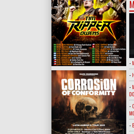
M
-
-
-
DO
-
MO
-