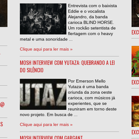
Entrevista com o baixista
Eddie e o vocalista
Alejandro, da banda
carioca BLIND HORSE.
Um rockão setentista de
EXC
flertagem com o heavy
metal e uma sonoridade ...
Clique aqui para ler mais »
L
MOSH INTERVIEW COM YUTAZA: QUEBRANDO A LEI
DO SILÊNCIO
Por Emerson Mello
EXC
Yutaza é uma banda
oriunda da zona oeste
carioca, com músicos já
R @
experientes, que se
reuniram em torno deste
novo projeto. Em busca de ...
AS
Clique aqui para ler mais »
EXC
MOSH INTERVIEW COM GARGANT