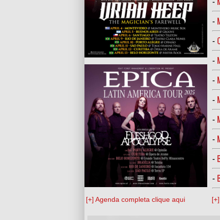
-
-
-
-
-
-
-
-
-
-
[+] Agenda completa clique aqui
[+