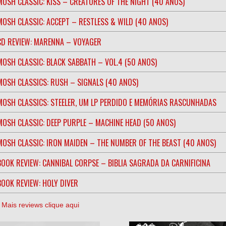
MOSH CLASSIC: KISS – CREATURES OF THE NIGHT (40 ANOS)
MOSH CLASSIC: ACCEPT – RESTLESS & WILD (40 ANOS)
CD REVIEW: MARENNA – VOYAGER
MOSH CLASSIC: BLACK SABBATH – VOL.4 (50 ANOS)
MOSH CLASSICS: RUSH – SIGNALS (40 ANOS)
MOSH CLASSICS: STEELER, UM LP PERDIDO E MEMÓRIAS RASCUNHADAS
MOSH CLASSIC: DEEP PURPLE – MACHINE HEAD (50 ANOS)
MOSH CLASSIC: IRON MAIDEN – THE NUMBER OF THE BEAST (40 ANOS)
BOOK REVIEW: CANNIBAL CORPSE – BIBLIA SAGRADA DA CARNIFICINA
BOOK REVIEW: HOLY DIVER
] Mais reviews clique aqui