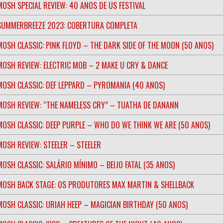
MOSH SPECIAL REVIEW: 40 ANOS DE US FESTIVAL
SUMMERBREEZE 2023: COBERTURA COMPLETA
MOSH CLASSIC: PINK FLOYD – THE DARK SIDE OF THE MOON (50 ANOS)
MOSH REVIEW: ELECTRIC MOB – 2 MAKE U CRY & DANCE
MOSH CLASSIC: DEF LEPPARD – PYROMANIA (40 ANOS)
MOSH REVIEW: “THE NAMELESS CRY” – TUATHA DE DANANN
MOSH CLASSIC: DEEP PURPLE – WHO DO WE THINK WE ARE (50 ANOS)
MOSH REVIEW: STEELER – STEELER
MOSH CLASSIC: SALÁRIO MÍNIMO – BEIJO FATAL (35 ANOS)
MOSH BACK STAGE: OS PRODUTORES MAX MARTIN & SHELLBACK
MOSH CLASSIC: URIAH HEEP – MAGICIAN BIRTHDAY (50 ANOS)