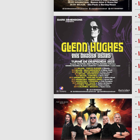
-
-
-
-
-
-
-
-
-
-
-