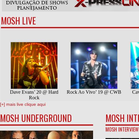
MOSH LIVE
[+] mais live clique aqui
MOSH UNDERGROUND
MOSH INT
MOSH INTERVIEW