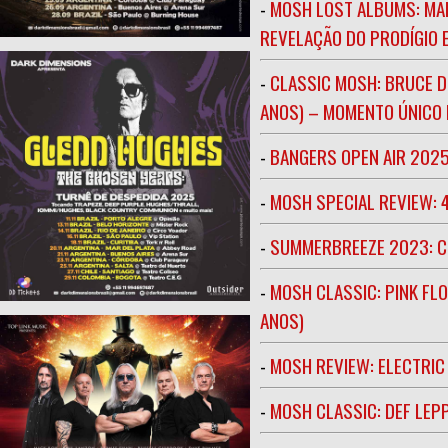
-
MOSH LOST ALBUMS: MAR
REVELAÇÃO DO PRODÍGIO E
-
CLASSIC MOSH: BRUCE D
ANOS) – MOMENTO ÚNICO N
-
BANGERS OPEN AIR 202
-
MOSH SPECIAL REVIEW: 
-
SUMMERBREEZE 2023: 
-
MOSH CLASSIC: PINK FLO
ANOS)
-
MOSH REVIEW: ELECTRIC
-
MOSH CLASSIC: DEF LEP