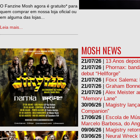
ne
O Fanzine Mosh agora é gratuito* para
quem comprar em nossa loja oficial ou
em alguma das lojas...
Leia mais...
MOSH NEWS
21/07/26
|
13 Anos depois
21/07/26
|
Phornax: band
debut “Hellforge”
21/07/26
|
Föxx Salema: L
21/07/26
|
Graham Bonnet
21/07/26
|
Alex Meister a
“Memory Lane”
30/06/26
|
Magistry lança
Companion”
17/06/26
|
Escola de Mús
Marcelo Barbosa, do Ang
09/06/26
|
Magistry retor
03/06/26
|
Neural Wreck 