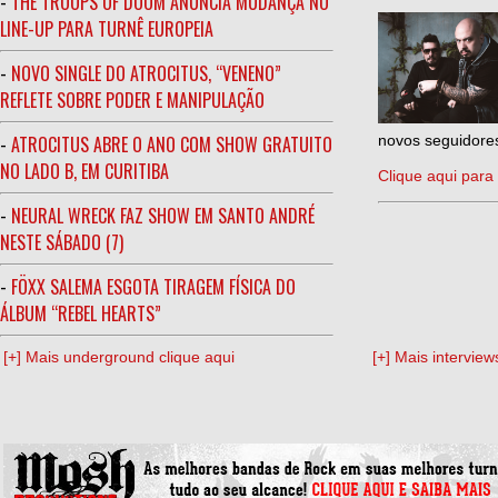
-
THE TROOPS OF DOOM ANUNCIA MUDANÇA NO
LINE-UP PARA TURNÊ EUROPEIA
-
NOVO SINGLE DO ATROCITUS, “VENENO”
REFLETE SOBRE PODER E MANIPULAÇÃO
-
ATROCITUS ABRE O ANO COM SHOW GRATUITO
novos seguidores
NO LADO B, EM CURITIBA
Clique aqui para 
-
NEURAL WRECK FAZ SHOW EM SANTO ANDRÉ
NESTE SÁBADO (7)
-
FÖXX SALEMA ESGOTA TIRAGEM FÍSICA DO
ÁLBUM “REBEL HEARTS”
[+] Mais underground clique aqui
[+] Mais interview