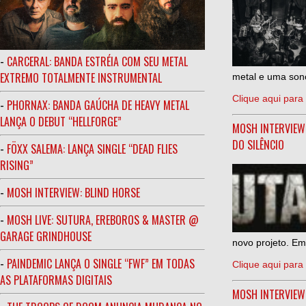
-
CARCERAL: BANDA ESTRÉIA COM SEU METAL
EXTREMO TOTALMENTE INSTRUMENTAL
metal e uma sono
Clique aqui para 
-
PHORNAX: BANDA GAÚCHA DE HEAVY METAL
LANÇA O DEBUT “HELLFORGE”
MOSH INTERVIEW
DO SILÊNCIO
-
FÖXX SALEMA: LANÇA SINGLE “DEAD FLIES
RISING”
-
MOSH INTERVIEW: BLIND HORSE
-
MOSH LIVE: SUTURA, EREBOROS & MASTER @
GARAGE GRINDHOUSE
novo projeto. Em
-
PAINDEMIC LANÇA O SINGLE “FWF” EM TODAS
Clique aqui para 
AS PLATAFORMAS DIGITAIS
MOSH INTERVIE