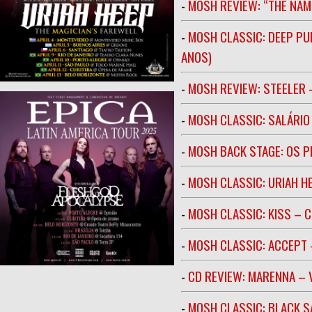
-
MOSH REVIEW: “THE NAM
-
MOSH CLASSIC: DEEP PU
ANOS)
-
MOSH REVIEW: STEELER 
-
MOSH CLASSIC: SALÁRIO 
-
MOSH BACK STAGE: OS 
-
MOSH CLASSIC: URIAH H
-
MOSH CLASSIC: KISS – C
-
MOSH CLASSIC: ACCEPT 
-
CD REVIEW: MARENNA –
-
MOSH CLASSIC: BLACK S