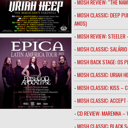
-
MOSH REVIEW: “THE NAM
-
MOSH CLASSIC: DEEP PU
ANOS)
-
MOSH REVIEW: STEELER 
-
MOSH CLASSIC: SALÁRIO 
-
MOSH BACK STAGE: OS 
-
MOSH CLASSIC: URIAH H
-
MOSH CLASSIC: KISS – C
-
MOSH CLASSIC: ACCEPT 
-
CD REVIEW: MARENNA –
-
MOSH CLASSIC: BLACK S