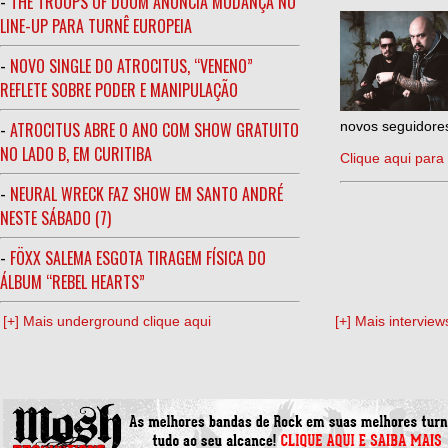
-
THE TROOPS OF DOOM ANUNCIA MUDANÇA NO
LINE-UP PARA TURNÊ EUROPEIA
-
NOVO SINGLE DO ATROCITUS, “VENENO”
REFLETE SOBRE PODER E MANIPULAÇÃO
-
ATROCITUS ABRE O ANO COM SHOW GRATUITO
novos seguidores
NO LADO B, EM CURITIBA
Clique aqui para 
-
NEURAL WRECK FAZ SHOW EM SANTO ANDRÉ
NESTE SÁBADO (7)
-
FÖXX SALEMA ESGOTA TIRAGEM FÍSICA DO
ÁLBUM “REBEL HEARTS”
[+] Mais underground clique aqui
[+] Mais interview