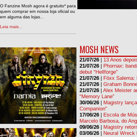
ne
O Fanzine Mosh agora é gratuito* para
quem comprar em nossa loja oficial ou
em alguma das lojas...
Leia mais...
MOSH NEWS
21/07/26
|
13 Anos depois
21/07/26
|
Phornax: band
debut “Hellforge”
21/07/26
|
Föxx Salema: L
21/07/26
|
Graham Bonnet
21/07/26
|
Alex Meister a
“Memory Lane”
30/06/26
|
Magistry lança
Companion”
17/06/26
|
Escola de Mús
Marcelo Barbosa, do Ang
09/06/26
|
Magistry retor
03/06/26
|
Neural Wreck 