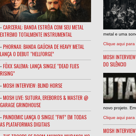
-
CARCERAL: BANDA ESTRÉIA COM SEU METAL
EXTREMO TOTALMENTE INSTRUMENTAL
metal e uma sono
Clique aqui para 
-
PHORNAX: BANDA GAÚCHA DE HEAVY METAL
LANÇA O DEBUT “HELLFORGE”
MOSH INTERVIEW
DO SILÊNCIO
-
FÖXX SALEMA: LANÇA SINGLE “DEAD FLIES
RISING”
-
MOSH INTERVIEW: BLIND HORSE
-
MOSH LIVE: SUTURA, EREBOROS & MASTER @
GARAGE GRINDHOUSE
novo projeto. Em
-
PAINDEMIC LANÇA O SINGLE “FWF” EM TODAS
Clique aqui para 
AS PLATAFORMAS DIGITAIS
MOSH INTERVIE