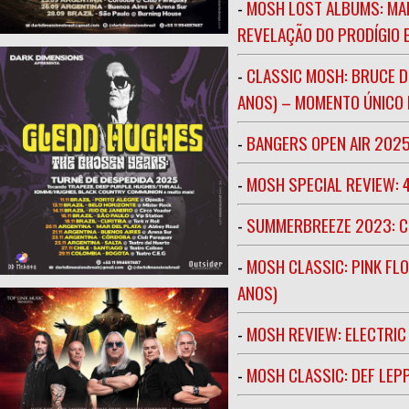
-
MOSH LOST ALBUMS: MAR
REVELAÇÃO DO PRODÍGIO E
-
CLASSIC MOSH: BRUCE D
ANOS) – MOMENTO ÚNICO N
-
BANGERS OPEN AIR 202
-
MOSH SPECIAL REVIEW: 
-
SUMMERBREEZE 2023: 
-
MOSH CLASSIC: PINK FLO
ANOS)
-
MOSH REVIEW: ELECTRIC
-
MOSH CLASSIC: DEF LEP