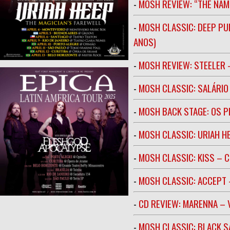
-
MOSH REVIEW: “THE NAM
-
MOSH CLASSIC: DEEP PU
ANOS)
-
MOSH REVIEW: STEELER 
-
MOSH CLASSIC: SALÁRIO 
-
MOSH BACK STAGE: OS 
-
MOSH CLASSIC: URIAH H
-
MOSH CLASSIC: KISS – C
-
MOSH CLASSIC: ACCEPT 
-
CD REVIEW: MARENNA –
-
MOSH CLASSIC: BLACK S