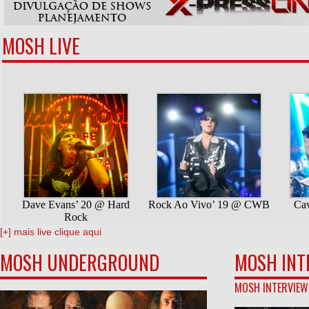
MOSH LIVE
[+] mais live clique aqui
MOSH UNDERGROUND
MOSH INT
MOSH INTERVIEW