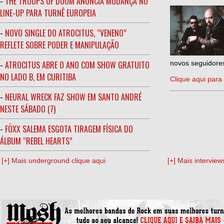
-
THE TROOPS OF DOOM ANUNCIA MUDANÇA NO
LINE-UP PARA TURNÊ EUROPEIA
-
NOVO SINGLE DO ATROCITUS, “VENENO”
REFLETE SOBRE PODER E MANIPULAÇÃO
-
ATROCITUS ABRE O ANO COM SHOW GRATUITO
novos seguidores
NO LADO B, EM CURITIBA
Clique aqui para 
-
NEURAL WRECK FAZ SHOW EM SANTO ANDRÉ
NESTE SÁBADO (7)
-
FÖXX SALEMA ESGOTA TIRAGEM FÍSICA DO
ÁLBUM “REBEL HEARTS”
[+] Mais underground clique aqui
[+] Mais interview