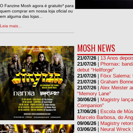
ne
O Fanzine Mosh agora é gratuito* para
quem comprar em nossa loja oficial ou
em alguma das lojas...
Leia mais...
MOSH NEWS
21/07/26
|
13 Anos depois
21/07/26
|
Phornax: band
debut “Hellforge”
21/07/26
|
Föxx Salema: L
21/07/26
|
Graham Bonnet
21/07/26
|
Alex Meister a
“Memory Lane”
30/06/26
|
Magistry lança
Companion”
17/06/26
|
Escola de Mús
Marcelo Barbosa, do Ang
09/06/26
|
Magistry retor
03/06/26
|
Neural Wreck 