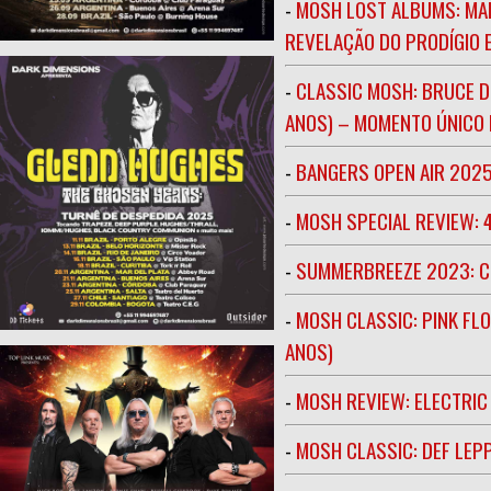
-
MOSH LOST ALBUMS: MAR
REVELAÇÃO DO PRODÍGIO E
-
CLASSIC MOSH: BRUCE D
ANOS) – MOMENTO ÚNICO N
-
BANGERS OPEN AIR 202
-
MOSH SPECIAL REVIEW: 
-
SUMMERBREEZE 2023: 
-
MOSH CLASSIC: PINK FLO
ANOS)
-
MOSH REVIEW: ELECTRIC
-
MOSH CLASSIC: DEF LEP