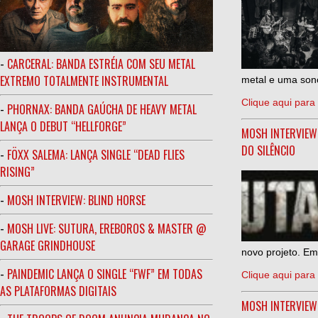
-
CARCERAL: BANDA ESTRÉIA COM SEU METAL
EXTREMO TOTALMENTE INSTRUMENTAL
metal e uma sono
Clique aqui para 
-
PHORNAX: BANDA GAÚCHA DE HEAVY METAL
LANÇA O DEBUT “HELLFORGE”
MOSH INTERVIEW
DO SILÊNCIO
-
FÖXX SALEMA: LANÇA SINGLE “DEAD FLIES
RISING”
-
MOSH INTERVIEW: BLIND HORSE
-
MOSH LIVE: SUTURA, EREBOROS & MASTER @
GARAGE GRINDHOUSE
novo projeto. Em
-
PAINDEMIC LANÇA O SINGLE “FWF” EM TODAS
Clique aqui para 
AS PLATAFORMAS DIGITAIS
MOSH INTERVIE