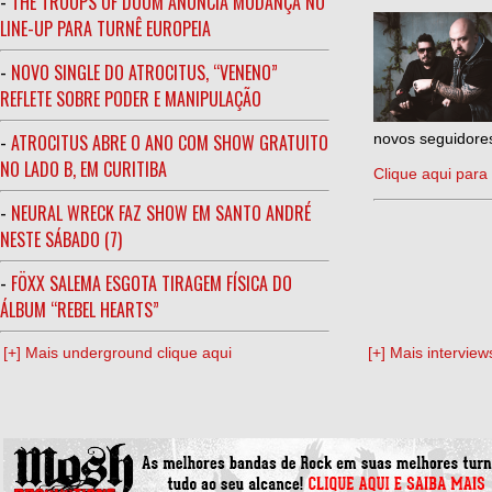
-
THE TROOPS OF DOOM ANUNCIA MUDANÇA NO
LINE-UP PARA TURNÊ EUROPEIA
-
NOVO SINGLE DO ATROCITUS, “VENENO”
REFLETE SOBRE PODER E MANIPULAÇÃO
-
ATROCITUS ABRE O ANO COM SHOW GRATUITO
novos seguidores
NO LADO B, EM CURITIBA
Clique aqui para 
-
NEURAL WRECK FAZ SHOW EM SANTO ANDRÉ
NESTE SÁBADO (7)
-
FÖXX SALEMA ESGOTA TIRAGEM FÍSICA DO
ÁLBUM “REBEL HEARTS”
[+] Mais underground clique aqui
[+] Mais interview