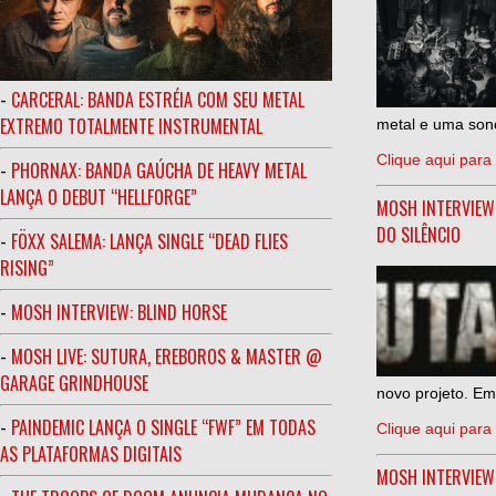
-
CARCERAL: BANDA ESTRÉIA COM SEU METAL
EXTREMO TOTALMENTE INSTRUMENTAL
metal e uma sono
Clique aqui para 
-
PHORNAX: BANDA GAÚCHA DE HEAVY METAL
LANÇA O DEBUT “HELLFORGE”
MOSH INTERVIEW
DO SILÊNCIO
-
FÖXX SALEMA: LANÇA SINGLE “DEAD FLIES
RISING”
-
MOSH INTERVIEW: BLIND HORSE
-
MOSH LIVE: SUTURA, EREBOROS & MASTER @
GARAGE GRINDHOUSE
novo projeto. Em
-
PAINDEMIC LANÇA O SINGLE “FWF” EM TODAS
Clique aqui para 
AS PLATAFORMAS DIGITAIS
MOSH INTERVIE