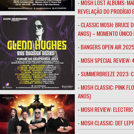
-
MOSH LOST ALBUMS: MAR
REVELAÇÃO DO PRODÍGIO E
-
CLASSIC MOSH: BRUCE D
ANOS) – MOMENTO ÚNICO N
-
BANGERS OPEN AIR 202
-
MOSH SPECIAL REVIEW: 
-
SUMMERBREEZE 2023: 
-
MOSH CLASSIC: PINK FLO
ANOS)
-
MOSH REVIEW: ELECTRIC
-
MOSH CLASSIC: DEF LEP