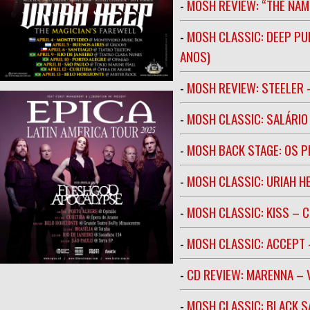
-
MOSH REVIEW: “THE NAM
-
MOSH CLASSIC: DEEP PU
ANOS)
-
MOSH REVIEW: STEELER 
-
MOSH CLASSIC: SALÁRIO 
-
MOSH BACK STAGE: OS 
-
MOSH CLASSIC: URIAH H
-
MOSH CLASSIC: KISS – C
-
MOSH CLASSIC: ACCEPT 
-
CD REVIEW: MARENNA –
-
MOSH CLASSIC: BLACK S