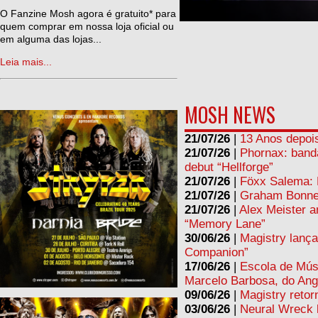
ne
O Fanzine Mosh agora é gratuito* para
quem comprar em nossa loja oficial ou
em alguma das lojas...
Leia mais...
MOSH NEWS
21/07/26
|
13 Anos depois
21/07/26
|
Phornax: band
debut “Hellforge”
21/07/26
|
Föxx Salema: L
21/07/26
|
Graham Bonnet
21/07/26
|
Alex Meister a
“Memory Lane”
30/06/26
|
Magistry lança
Companion”
17/06/26
|
Escola de Mús
Marcelo Barbosa, do Ang
09/06/26
|
Magistry retor
03/06/26
|
Neural Wreck 