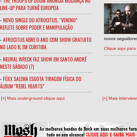
-
THE TROOPS OF DOOM ANUNCIA MUDANÇA NO
LINE-UP PARA TURNÊ EUROPEIA
-
NOVO SINGLE DO ATROCITUS, “VENENO”
REFLETE SOBRE PODER E MANIPULAÇÃO
-
ATROCITUS ABRE O ANO COM SHOW GRATUITO
novos seguidores
NO LADO B, EM CURITIBA
Clique aqui para 
-
NEURAL WRECK FAZ SHOW EM SANTO ANDRÉ
NESTE SÁBADO (7)
-
FÖXX SALEMA ESGOTA TIRAGEM FÍSICA DO
ÁLBUM “REBEL HEARTS”
[+] Mais underground clique aqui
[+] Mais interview