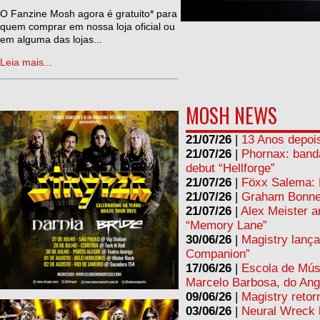
ne
O Fanzine Mosh agora é gratuito* para
quem comprar em nossa loja oficial ou
em alguma das lojas...
Leia mais...
MOSH NEWS
21/07/26
|
13 Anos depois
21/07/26
|
Phornax: band
debut “Hellforge”
21/07/26
|
Föxx Salema: L
21/07/26
|
Graham Bonnet
21/07/26
|
Alex Meister a
“Memory Lane”
30/06/26
|
Magistry lança
Companion”
17/06/26
|
Escola de Mús
Marcelo Barbosa, do Ang
09/06/26
|
Magistry retor
03/06/26
|
Neural Wreck 