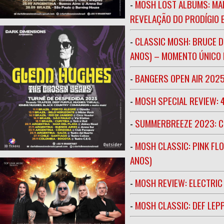
-
MOSH LOST ALBUMS: MAR
REVELAÇÃO DO PRODÍGIO E
-
CLASSIC MOSH: BRUCE D
ANOS) – MOMENTO ÚNICO N
-
BANGERS OPEN AIR 202
-
MOSH SPECIAL REVIEW: 
-
SUMMERBREEZE 2023: 
-
MOSH CLASSIC: PINK FLO
ANOS)
-
MOSH REVIEW: ELECTRIC
-
MOSH CLASSIC: DEF LEP