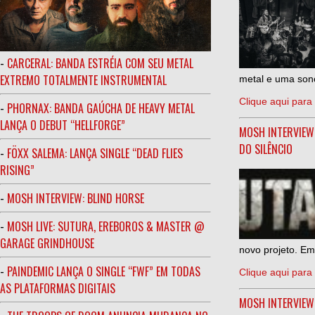
-
CARCERAL: BANDA ESTRÉIA COM SEU METAL
EXTREMO TOTALMENTE INSTRUMENTAL
metal e uma sono
Clique aqui para 
-
PHORNAX: BANDA GAÚCHA DE HEAVY METAL
LANÇA O DEBUT “HELLFORGE”
MOSH INTERVIEW
DO SILÊNCIO
-
FÖXX SALEMA: LANÇA SINGLE “DEAD FLIES
RISING”
-
MOSH INTERVIEW: BLIND HORSE
-
MOSH LIVE: SUTURA, EREBOROS & MASTER @
GARAGE GRINDHOUSE
novo projeto. Em
-
PAINDEMIC LANÇA O SINGLE “FWF” EM TODAS
Clique aqui para 
AS PLATAFORMAS DIGITAIS
MOSH INTERVIE