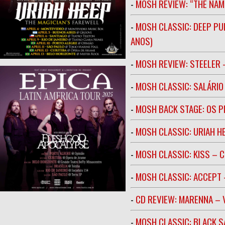
-
MOSH REVIEW: “THE NAM
-
MOSH CLASSIC: DEEP PU
ANOS)
-
MOSH REVIEW: STEELER 
-
MOSH CLASSIC: SALÁRIO 
-
MOSH BACK STAGE: OS 
-
MOSH CLASSIC: URIAH H
-
MOSH CLASSIC: KISS – C
-
MOSH CLASSIC: ACCEPT 
-
CD REVIEW: MARENNA –
-
MOSH CLASSIC: BLACK S