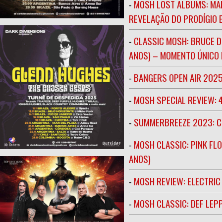
-
MOSH LOST ALBUMS: MAR
REVELAÇÃO DO PRODÍGIO E
-
CLASSIC MOSH: BRUCE D
ANOS) – MOMENTO ÚNICO N
-
BANGERS OPEN AIR 202
-
MOSH SPECIAL REVIEW: 
-
SUMMERBREEZE 2023: 
-
MOSH CLASSIC: PINK FLO
ANOS)
-
MOSH REVIEW: ELECTRIC
-
MOSH CLASSIC: DEF LEP