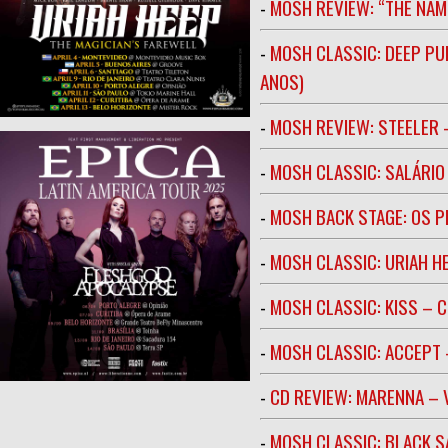
-
MOSH REVIEW: “THE NAM
-
MOSH CLASSIC: DEEP PU
ANOS)
-
MOSH REVIEW: STEELER 
-
MOSH CLASSIC: SALÁRIO 
-
MOSH BACK STAGE: OS 
-
MOSH CLASSIC: URIAH H
-
MOSH CLASSIC: KISS – C
-
MOSH CLASSIC: ACCEPT 
-
CD REVIEW: MARENNA –
-
MOSH CLASSIC: BLACK S