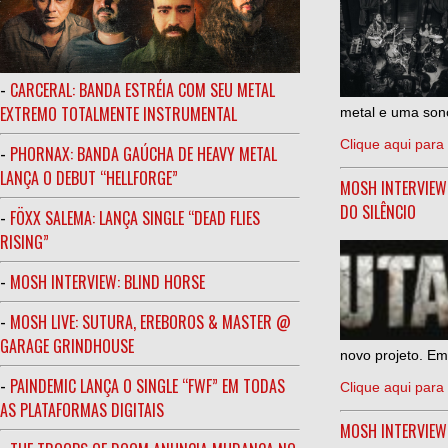
-
CARCERAL: BANDA ESTRÉIA COM SEU METAL
EXTREMO TOTALMENTE INSTRUMENTAL
metal e uma sono
Clique aqui para 
-
PHORNAX: BANDA GAÚCHA DE HEAVY METAL
LANÇA O DEBUT “HELLFORGE”
MOSH INTERVIEW
DO SILÊNCIO
-
FÖXX SALEMA: LANÇA SINGLE “DEAD FLIES
RISING”
-
MOSH INTERVIEW: BLIND HORSE
-
MOSH LIVE: SUTURA, EREBOROS & MASTER @
GARAGE GRINDHOUSE
novo projeto. Em
-
PAINDEMIC LANÇA O SINGLE “FWF” EM TODAS
Clique aqui para 
AS PLATAFORMAS DIGITAIS
MOSH INTERVIE