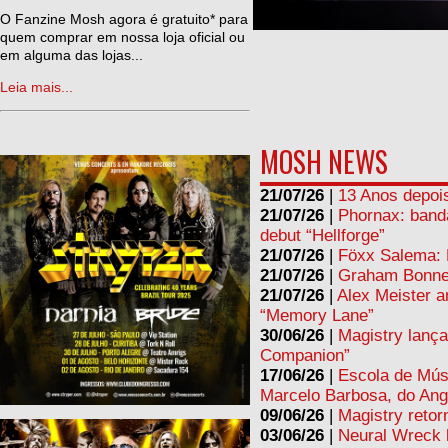
ne
O Fanzine Mosh agora é gratuito* para
quem comprar em nossa loja oficial ou
em alguma das lojas...
Leia mais...
MOSH NEWS
21/07/26
|
13 Anos depois
21/07/26
|
Phornax: band
debut “Hellforge”
21/07/26
|
Föxx Salema: L
21/07/26
|
Graham Bonnet
21/07/26
|
Alex Meister a
“Memory Lane”
30/06/26
|
Magistry lança
Companion”
17/06/26
|
Escola de Mús
Marcelo Barbosa, do Ang
09/06/26
|
Magistry retor
03/06/26
|
Neural Wreck 