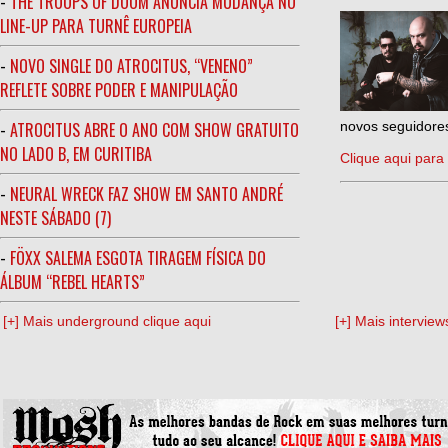
-
THE TROOPS OF DOOM ANUNCIA MUDANÇA NO
LINE-UP PARA TURNÊ EUROPEIA
-
NOVO SINGLE DO ATROCITUS, “VENENO”
REFLETE SOBRE PODER E MANIPULAÇÃO
-
ATROCITUS ABRE O ANO COM SHOW GRATUITO
novos seguidores
NO LADO B, EM CURITIBA
Clique aqui para 
-
NEURAL WRECK FAZ SHOW EM SANTO ANDRÉ
NESTE SÁBADO (7)
-
FÖXX SALEMA ESGOTA TIRAGEM FÍSICA DO
ÁLBUM “REBEL HEARTS”
[+] Mais underground clique aqui
[+] Mais interview