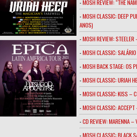
-
MOSH REVIEW: “THE NAM
-
MOSH CLASSIC: DEEP PU
ANOS)
-
MOSH REVIEW: STEELER 
-
MOSH CLASSIC: SALÁRIO 
-
MOSH BACK STAGE: OS 
-
MOSH CLASSIC: URIAH H
-
MOSH CLASSIC: KISS – C
-
MOSH CLASSIC: ACCEPT 
-
CD REVIEW: MARENNA –
-
MOSH CLASSIC: BLACK S