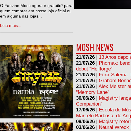
ne
O Fanzine Mosh agora é gratuito* para
quem comprar em nossa loja oficial ou
em alguma das lojas...
Leia mais...
MOSH NEWS
21/07/26
|
13 Anos depois
21/07/26
|
Phornax: band
debut “Hellforge”
21/07/26
|
Föxx Salema: L
21/07/26
|
Graham Bonnet
21/07/26
|
Alex Meister a
“Memory Lane”
30/06/26
|
Magistry lança
Companion”
17/06/26
|
Escola de Mús
Marcelo Barbosa, do Ang
09/06/26
|
Magistry retor
03/06/26
|
Neural Wreck 