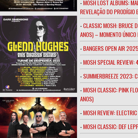
-
MOSH LOST ALBUMS: MAR
REVELAÇÃO DO PRODÍGIO E
-
CLASSIC MOSH: BRUCE D
ANOS) – MOMENTO ÚNICO N
-
BANGERS OPEN AIR 202
-
MOSH SPECIAL REVIEW: 
-
SUMMERBREEZE 2023: 
-
MOSH CLASSIC: PINK FLO
ANOS)
-
MOSH REVIEW: ELECTRIC
-
MOSH CLASSIC: DEF LEP