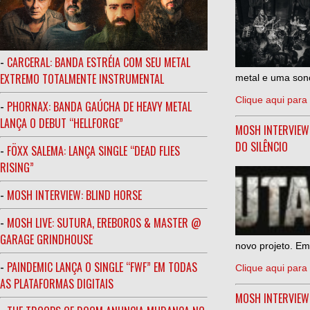
-
CARCERAL: BANDA ESTRÉIA COM SEU METAL
EXTREMO TOTALMENTE INSTRUMENTAL
metal e uma sono
Clique aqui para 
-
PHORNAX: BANDA GAÚCHA DE HEAVY METAL
LANÇA O DEBUT “HELLFORGE”
MOSH INTERVIEW
DO SILÊNCIO
-
FÖXX SALEMA: LANÇA SINGLE “DEAD FLIES
RISING”
-
MOSH INTERVIEW: BLIND HORSE
-
MOSH LIVE: SUTURA, EREBOROS & MASTER @
GARAGE GRINDHOUSE
novo projeto. Em
-
PAINDEMIC LANÇA O SINGLE “FWF” EM TODAS
Clique aqui para 
AS PLATAFORMAS DIGITAIS
MOSH INTERVIE