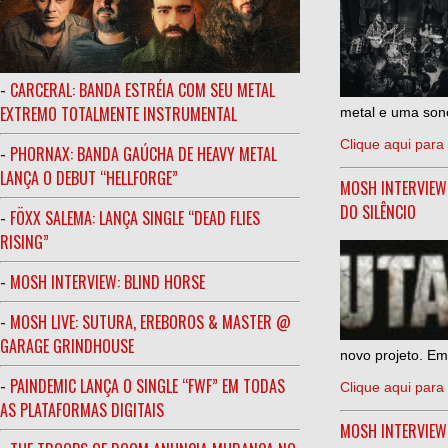
-
CARCERAL: BANDA ESTRÉIA COM SEU METAL
EXTREMO TOTALMENTE INSTRUMENTAL
metal e uma sono
Clique aqui para 
-
PHORNAX: BANDA GAÚCHA DE HEAVY METAL
LANÇA O DEBUT “HELLFORGE”
MOSH INTERVIEW
DO SILÊNCIO
-
FÖXX SALEMA: LANÇA SINGLE “DEAD FLIES
RISING”
-
MOSH INTERVIEW: BLIND HORSE
-
MOSH LIVE: SUTURA, EREBOROS & MASTER @
GARAGE GRINDHOUSE
novo projeto. Em
-
PAINDEMIC LANÇA O SINGLE “FWF” EM TODAS
Clique aqui para 
AS PLATAFORMAS DIGITAIS
MOSH INTERVIE