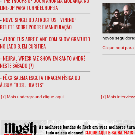
-
THE TROOPS OF DOOM ANUNCIA MUDANÇA NO
LINE-UP PARA TURNÊ EUROPEIA
-
NOVO SINGLE DO ATROCITUS, “VENENO”
REFLETE SOBRE PODER E MANIPULAÇÃO
-
ATROCITUS ABRE O ANO COM SHOW GRATUITO
novos seguidores
NO LADO B, EM CURITIBA
Clique aqui para 
-
NEURAL WRECK FAZ SHOW EM SANTO ANDRÉ
NESTE SÁBADO (7)
-
FÖXX SALEMA ESGOTA TIRAGEM FÍSICA DO
ÁLBUM “REBEL HEARTS”
[+] Mais underground clique aqui
[+] Mais interview