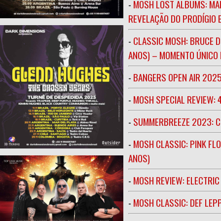
-
MOSH LOST ALBUMS: MAR
REVELAÇÃO DO PRODÍGIO E
-
CLASSIC MOSH: BRUCE D
ANOS) – MOMENTO ÚNICO N
-
BANGERS OPEN AIR 202
-
MOSH SPECIAL REVIEW: 
-
SUMMERBREEZE 2023: 
-
MOSH CLASSIC: PINK FLO
ANOS)
-
MOSH REVIEW: ELECTRIC
-
MOSH CLASSIC: DEF LEP