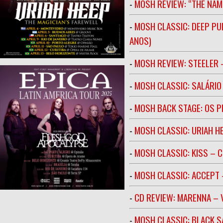
-
MOSH REVIEW: “THE NAM
-
MOSH CLASSIC: DEEP PU
ANOS)
-
MOSH REVIEW: STEELER 
-
MOSH CLASSIC: SALÁRIO 
-
MOSH BACK STAGE: OS 
-
MOSH CLASSIC: URIAH H
-
MOSH CLASSIC: KISS – C
-
MOSH CLASSIC: ACCEPT 
-
CD REVIEW: MARENNA –
-
MOSH CLASSIC: BLACK S