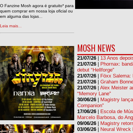
ne
O Fanzine Mosh agora é gratuito* para
quem comprar em nossa loja oficial ou
em alguma das lojas...
Leia mais...
MOSH NEWS
21/07/26
|
13 Anos depois
21/07/26
|
Phornax: band
debut “Hellforge”
21/07/26
|
Föxx Salema: L
21/07/26
|
Graham Bonnet
21/07/26
|
Alex Meister a
“Memory Lane”
30/06/26
|
Magistry lança
Companion”
17/06/26
|
Escola de Mús
Marcelo Barbosa, do Ang
09/06/26
|
Magistry retor
03/06/26
|
Neural Wreck 