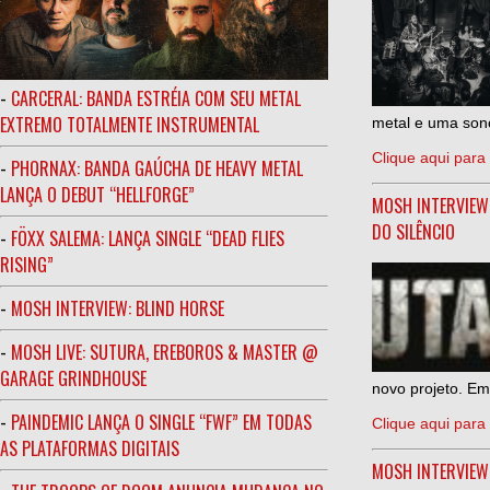
-
CARCERAL: BANDA ESTRÉIA COM SEU METAL
EXTREMO TOTALMENTE INSTRUMENTAL
metal e uma sono
Clique aqui para 
-
PHORNAX: BANDA GAÚCHA DE HEAVY METAL
LANÇA O DEBUT “HELLFORGE”
MOSH INTERVIEW
DO SILÊNCIO
-
FÖXX SALEMA: LANÇA SINGLE “DEAD FLIES
RISING”
-
MOSH INTERVIEW: BLIND HORSE
-
MOSH LIVE: SUTURA, EREBOROS & MASTER @
GARAGE GRINDHOUSE
novo projeto. Em
-
PAINDEMIC LANÇA O SINGLE “FWF” EM TODAS
Clique aqui para 
AS PLATAFORMAS DIGITAIS
MOSH INTERVIE