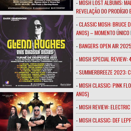
-
MOSH LOST ALBUMS: MAR
REVELAÇÃO DO PRODÍGIO E
-
CLASSIC MOSH: BRUCE D
ANOS) – MOMENTO ÚNICO N
-
BANGERS OPEN AIR 202
-
MOSH SPECIAL REVIEW: 
-
SUMMERBREEZE 2023: 
-
MOSH CLASSIC: PINK FLO
ANOS)
-
MOSH REVIEW: ELECTRIC
-
MOSH CLASSIC: DEF LEP