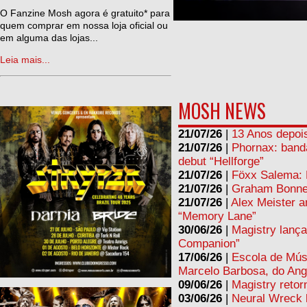
ne
O Fanzine Mosh agora é gratuito* para
quem comprar em nossa loja oficial ou
em alguma das lojas...
Leia mais...
MOSH NEWS
21/07/26
|
13 Anos depois
21/07/26
|
Phornax: band
debut “Hellforge”
21/07/26
|
Föxx Salema: L
21/07/26
|
Graham Bonnet
21/07/26
|
Alex Meister a
“Memory Lane”
30/06/26
|
Magistry lança
Companion”
17/06/26
|
Escola de Mús
Marcelo Barbosa, do Ang
09/06/26
|
Magistry retor
03/06/26
|
Neural Wreck 