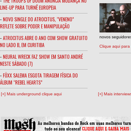
-
THE TROOPS OF DOOM ANUNCIA MUDANÇA NO
LINE-UP PARA TURNÊ EUROPEIA
-
NOVO SINGLE DO ATROCITUS, “VENENO”
REFLETE SOBRE PODER E MANIPULAÇÃO
-
ATROCITUS ABRE O ANO COM SHOW GRATUITO
novos seguidores
NO LADO B, EM CURITIBA
Clique aqui para 
-
NEURAL WRECK FAZ SHOW EM SANTO ANDRÉ
NESTE SÁBADO (7)
-
FÖXX SALEMA ESGOTA TIRAGEM FÍSICA DO
ÁLBUM “REBEL HEARTS”
[+] Mais underground clique aqui
[+] Mais interview