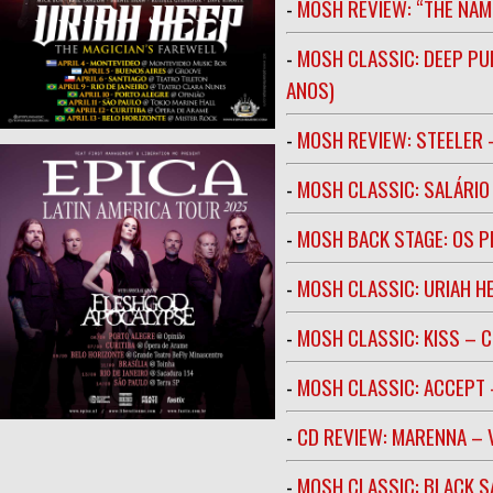
-
MOSH REVIEW: “THE NAM
-
MOSH CLASSIC: DEEP PU
ANOS)
-
MOSH REVIEW: STEELER 
-
MOSH CLASSIC: SALÁRIO 
-
MOSH BACK STAGE: OS 
-
MOSH CLASSIC: URIAH H
-
MOSH CLASSIC: KISS – C
-
MOSH CLASSIC: ACCEPT 
-
CD REVIEW: MARENNA –
-
MOSH CLASSIC: BLACK S