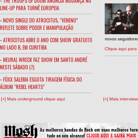
-
THE TROOPS OF DOOM ANUNCIA MUDANÇA NO
LINE-UP PARA TURNÊ EUROPEIA
-
NOVO SINGLE DO ATROCITUS, “VENENO”
REFLETE SOBRE PODER E MANIPULAÇÃO
-
ATROCITUS ABRE O ANO COM SHOW GRATUITO
novos seguidores
NO LADO B, EM CURITIBA
Clique aqui para 
-
NEURAL WRECK FAZ SHOW EM SANTO ANDRÉ
NESTE SÁBADO (7)
-
FÖXX SALEMA ESGOTA TIRAGEM FÍSICA DO
ÁLBUM “REBEL HEARTS”
[+] Mais underground clique aqui
[+] Mais interview