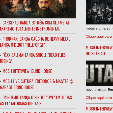
-
CARCERAL: BANDA ESTRÉIA COM SEU METAL
EXTREMO TOTALMENTE INSTRUMENTAL
metal e uma sono
Clique aqui para 
-
PHORNAX: BANDA GAÚCHA DE HEAVY METAL
LANÇA O DEBUT “HELLFORGE”
MOSH INTERVIEW
DO SILÊNCIO
-
FÖXX SALEMA: LANÇA SINGLE “DEAD FLIES
RISING”
-
MOSH INTERVIEW: BLIND HORSE
-
MOSH LIVE: SUTURA, EREBOROS & MASTER @
GARAGE GRINDHOUSE
novo projeto. Em
-
PAINDEMIC LANÇA O SINGLE “FWF” EM TODAS
Clique aqui para 
AS PLATAFORMAS DIGITAIS
MOSH INTERVIE