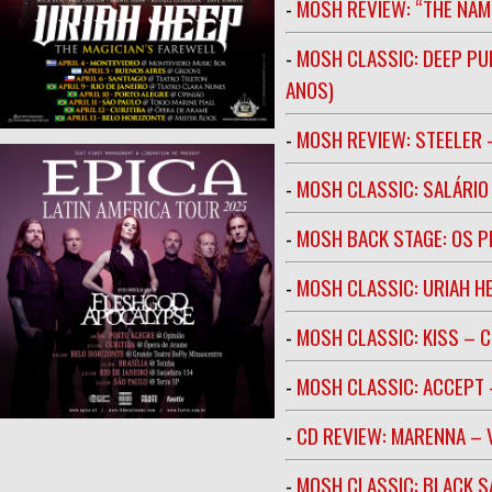
-
MOSH REVIEW: “THE NAM
-
MOSH CLASSIC: DEEP PU
ANOS)
-
MOSH REVIEW: STEELER 
-
MOSH CLASSIC: SALÁRIO 
-
MOSH BACK STAGE: OS 
-
MOSH CLASSIC: URIAH H
-
MOSH CLASSIC: KISS – C
-
MOSH CLASSIC: ACCEPT 
-
CD REVIEW: MARENNA –
-
MOSH CLASSIC: BLACK S