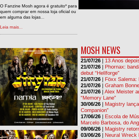
ne
O Fanzine Mosh agora é gratuito* para
quem comprar em nossa loja oficial ou
em alguma das lojas...
Leia mais...
MOSH NEWS
21/07/26
|
13 Anos depois
21/07/26
|
Phornax: band
debut “Hellforge”
21/07/26
|
Föxx Salema: L
21/07/26
|
Graham Bonnet
21/07/26
|
Alex Meister a
“Memory Lane”
30/06/26
|
Magistry lança
Companion”
17/06/26
|
Escola de Mús
Marcelo Barbosa, do Ang
09/06/26
|
Magistry retor
03/06/26
|
Neural Wreck 