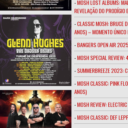
-
MOSH LOST ALBUMS: MAR
REVELAÇÃO DO PRODÍGIO E
-
CLASSIC MOSH: BRUCE D
ANOS) – MOMENTO ÚNICO N
-
BANGERS OPEN AIR 202
-
MOSH SPECIAL REVIEW: 
-
SUMMERBREEZE 2023: 
-
MOSH CLASSIC: PINK FLO
ANOS)
-
MOSH REVIEW: ELECTRIC
-
MOSH CLASSIC: DEF LEP