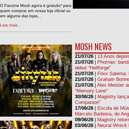
ne
O Fanzine Mosh agora é gratuito* para
quem comprar em nossa loja oficial ou
em alguma das lojas...
Leia mais...
MOSH NEWS
21/07/26
|
13 Anos depois
21/07/26
|
Phornax: band
debut “Hellforge”
21/07/26
|
Föxx Salema: L
21/07/26
|
Graham Bonnet
21/07/26
|
Alex Meister a
“Memory Lane”
30/06/26
|
Magistry lança
Companion”
17/06/26
|
Escola de Mús
Marcelo Barbosa, do Ang
09/06/26
|
Magistry retor
03/06/26
|
Neural Wreck 