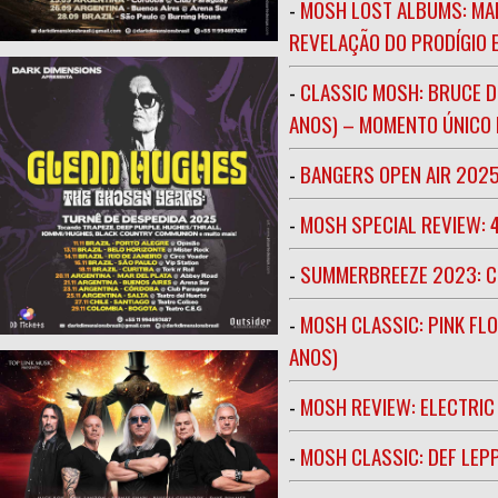
-
MOSH LOST ALBUMS: MAR
REVELAÇÃO DO PRODÍGIO E
-
CLASSIC MOSH: BRUCE D
ANOS) – MOMENTO ÚNICO N
-
BANGERS OPEN AIR 202
-
MOSH SPECIAL REVIEW: 
-
SUMMERBREEZE 2023: 
-
MOSH CLASSIC: PINK FLO
ANOS)
-
MOSH REVIEW: ELECTRIC
-
MOSH CLASSIC: DEF LEP