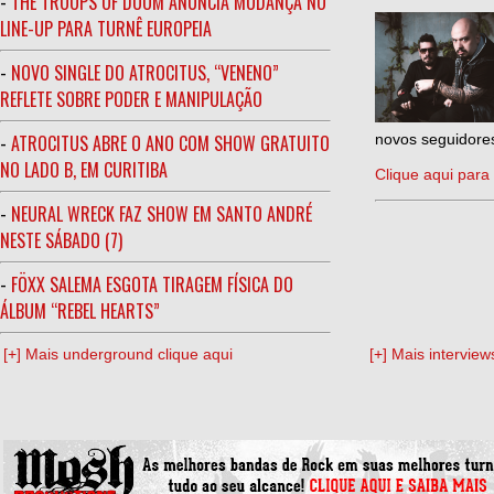
-
THE TROOPS OF DOOM ANUNCIA MUDANÇA NO
LINE-UP PARA TURNÊ EUROPEIA
-
NOVO SINGLE DO ATROCITUS, “VENENO”
REFLETE SOBRE PODER E MANIPULAÇÃO
-
ATROCITUS ABRE O ANO COM SHOW GRATUITO
novos seguidores
NO LADO B, EM CURITIBA
Clique aqui para 
-
NEURAL WRECK FAZ SHOW EM SANTO ANDRÉ
NESTE SÁBADO (7)
-
FÖXX SALEMA ESGOTA TIRAGEM FÍSICA DO
ÁLBUM “REBEL HEARTS”
[+] Mais underground clique aqui
[+] Mais interview