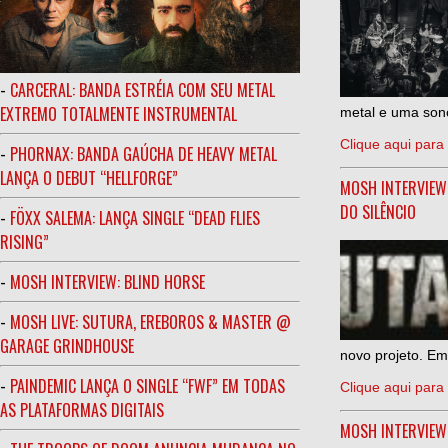
-
CARCERAL: BANDA ESTRÉIA COM SEU METAL
EXTREMO TOTALMENTE INSTRUMENTAL
metal e uma sono
Clique aqui para 
-
PHORNAX: BANDA GAÚCHA DE HEAVY METAL
LANÇA O DEBUT “HELLFORGE”
MOSH INTERVIEW
DO SILÊNCIO
-
FÖXX SALEMA: LANÇA SINGLE “DEAD FLIES
RISING”
-
MOSH INTERVIEW: BLIND HORSE
-
MOSH LIVE: SUTURA, EREBOROS & MASTER @
GARAGE GRINDHOUSE
novo projeto. Em
-
PAINDEMIC LANÇA O SINGLE “FWF” EM TODAS
Clique aqui para 
AS PLATAFORMAS DIGITAIS
MOSH INTERVIE