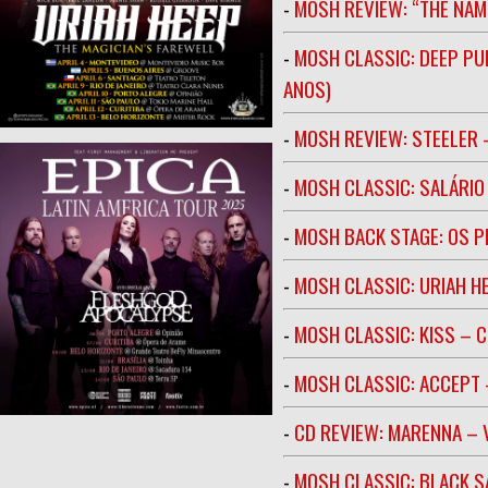
-
MOSH REVIEW: “THE NAM
-
MOSH CLASSIC: DEEP PU
ANOS)
-
MOSH REVIEW: STEELER 
-
MOSH CLASSIC: SALÁRIO 
-
MOSH BACK STAGE: OS 
-
MOSH CLASSIC: URIAH H
-
MOSH CLASSIC: KISS – C
-
MOSH CLASSIC: ACCEPT 
-
CD REVIEW: MARENNA –
-
MOSH CLASSIC: BLACK S