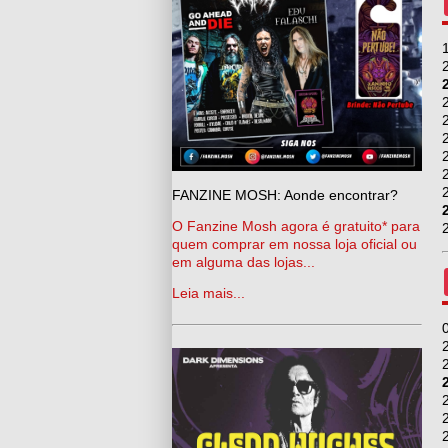
FANZINE MOSH: Aonde encontrar?
O Fanzine Mosh agora é gratuito* para
quem comprar em nossa loja oficial ou
em alguma das lojas...
Leia mais...