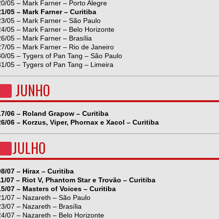
20/05 – Mark Farner – Porto Alegre
21/05 – Mark Farner – Curitiba
23/05 – Mark Farner – São Paulo
24/05 – Mark Farner – Belo Horizonte
26/05 – Mark Farner – Brasília
27/05 – Mark Farner – Rio de Janeiro
30/05 – Tygers of Pan Tang – São Paulo
31/05 – Tygers of Pan Tang – Limeira
JUNHO
17/06 – Roland Grapow – Curitiba
26/06 – Korzus, Viper, Phornax e Xacol – Curitiba
JULHO
08/07 – Hirax – Curitiba
11/07 – Riot V, Phantom Star e Trovão – Curitiba
15/07 – Masters of Voices – Curitiba
21/07 – Nazareth – São Paulo
23/07 – Nazareth – Brasília
24/07 – Nazareth – Belo Horizonte