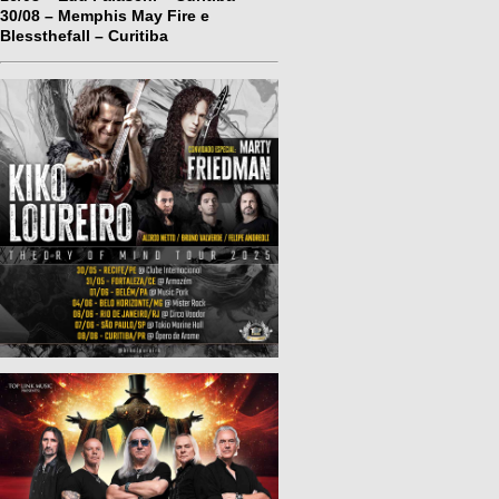
30/08 – Memphis May Fire e
Blessthefall – Curitiba