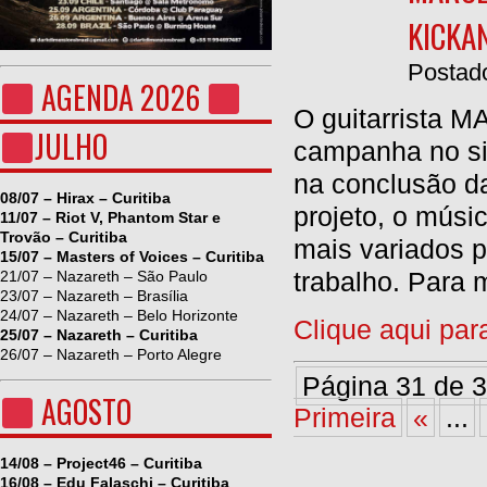
KICKA
Postado
AGENDA 2026
O guitarrista
JULHO
campanha no sit
na conclusão da
08/07 – Hirax – Curitiba
projeto, o músi
11/07 – Riot V, Phantom Star e
Trovão – Curitiba
mais variados p
15/07 – Masters of Voices – Curitiba
trabalho. Para 
21/07 – Nazareth – São Paulo
23/07 – Nazareth – Brasília
24/07 – Nazareth – Belo Horizonte
Clique aqui par
25/07 – Nazareth – Curitiba
26/07 – Nazareth – Porto Alegre
Página 31 de 
AGOSTO
Primeira
«
...
14/08 – Project46 – Curitiba
16/08 – Edu Falaschi – Curitiba