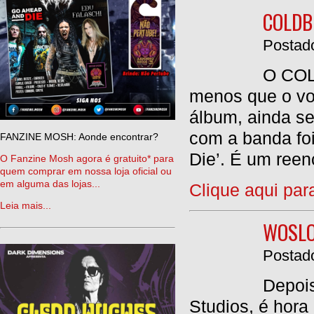
COLDB
Postado
O COL
menos que o voc
álbum, ainda se
com a banda fo
FANZINE MOSH: Aonde encontrar?
Die’. É um reen
O Fanzine Mosh agora é gratuito* para
quem comprar em nossa loja oficial ou
em alguma das lojas...
Clique aqui par
Leia mais...
WOSLO
Postado
Depois
Studios, é hor