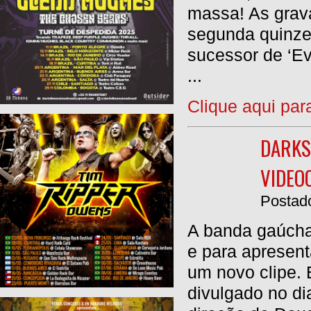
massa! As grava
segunda quinzen
sucessor de ‘Evo
...
Clique aqui par
DARKS
VIDEO
Postado
A banda gaúcha
e para apresent
um novo clipe. E
divulgado no di