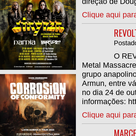
direção de Doug
Clique aqui par
REVOL
Postado
O REV
Metal Massacre
grupo anapolino
Armun, entre vá
no dia 24 de ou
informações: h
Clique aqui par
MARCE