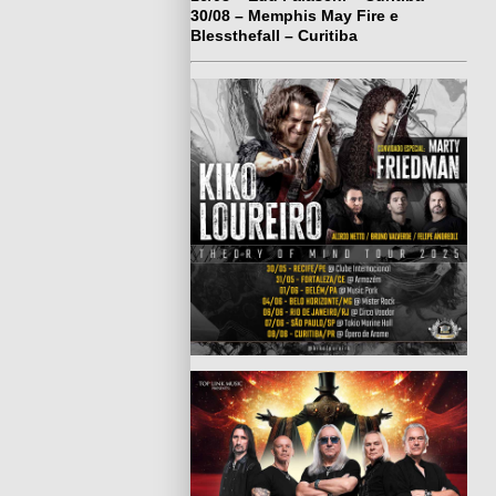
30/08 – Memphis May Fire e
Blessthefall – Curitiba