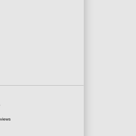
s
 views