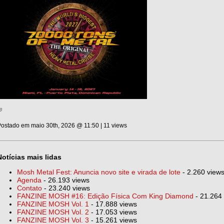
ostado em maio 30th, 2026 @ 11:50 | 11 views
Notícias mais lidas
Mosh Metal Fest: Anuncia novo site e virada de lote
- 2.260 view
Agenda
- 26.193 views
Contato
- 23.240 views
FANZINE MOSH #16: Edição Física Com King Diamond
- 21.264
FANZINE MOSH Vol. 1
- 17.888 views
FANZINE MOSH Vol. 2
- 17.053 views
FANZINE MOSH Vol. 3
- 15.261 views