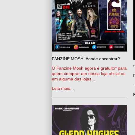
FANZINE MOSH: Aonde encontrar?
O Fanzine Mosh agora é gratuito* para
quem comprar em nossa loja oficial ou
P
em alguma das lojas...
Leia mais...