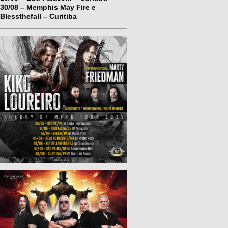
30/08 – Memphis May Fire e
Blessthefall – Curitiba