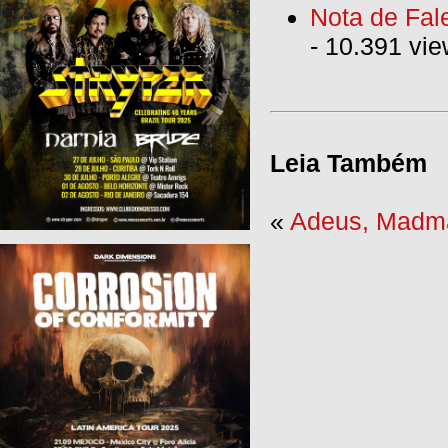
Nota de Fal
- 10.391 vi
Leia Também
«
Adeus, Madma