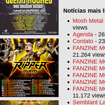
Notícias mais l
Mosh Metal F
views
Agenda
- 26
Contato
- 23
FANZINE MO
21.264 view
FANZINE MO
FANZINE MO
FANZINE MO
FANZINE M
FANZINE MO
11.172 view
Semblant La