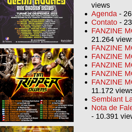
views
Agenda
- 26
Contato
- 23
FANZINE MO
21.264 view
FANZINE MO
FANZINE MO
FANZINE MO
FANZINE M
FANZINE MO
11.172 view
Semblant La
Nota de Fal
- 10.391 vi