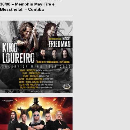
30/08 – Memphis May Fire e
Blessthefall – Curitiba