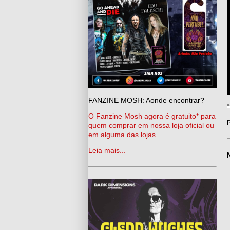
FANZINE MOSH: Aonde encontrar?
O Fanzine Mosh agora é gratuito* para
P
quem comprar em nossa loja oficial ou
em alguma das lojas...
Leia mais...