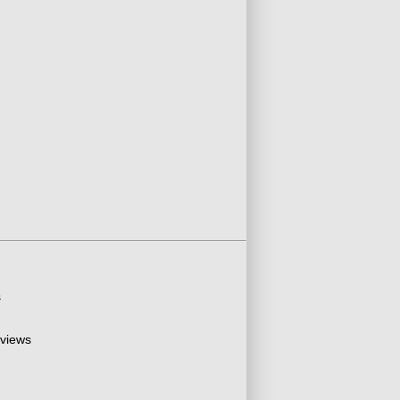
s
 views