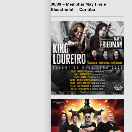
30/08 – Memphis May Fire e
Blessthefall – Curitiba