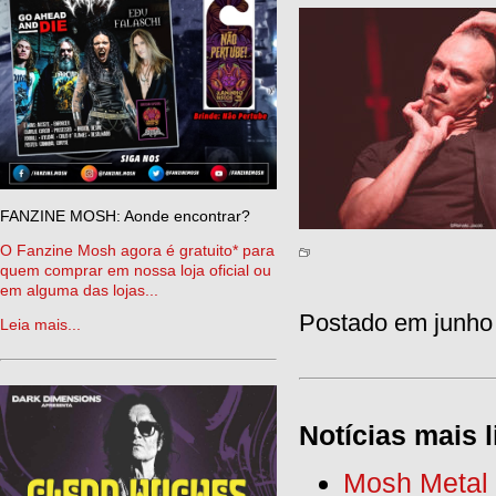
FANZINE MOSH: Aonde encontrar?
O Fanzine Mosh agora é gratuito* para
quem comprar em nossa loja oficial ou
em alguma das lojas...
Postado em junho 
Leia mais...
Notícias mais l
Mosh Metal F