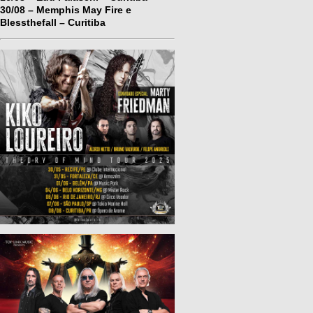
30/08 – Memphis May Fire e
Blessthefall – Curitiba