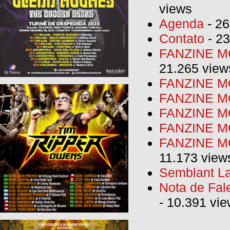
views
Agenda
- 26
Contato
- 23
FANZINE MO
21.265 view
FANZINE MO
FANZINE MO
FANZINE MO
FANZINE M
FANZINE MO
11.173 view
Semblant La
Nota de Fal
- 10.391 vi