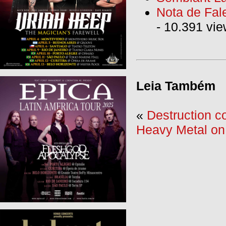
Nota de Fal
- 10.391 vi
Leia Também
«
Destruction c
Heavy Metal on 