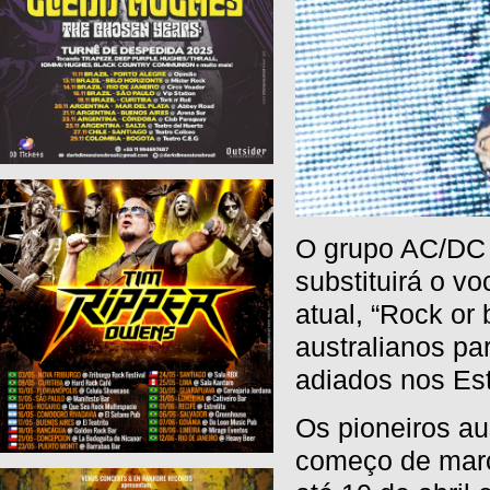
O grupo AC/DC 
substituirá o vo
atual, “Rock or
australianos p
adiados nos Es
Os pioneiros au
começo de març