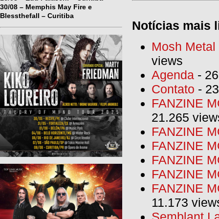
30/08 – Memphis May Fire e
Blessthefall – Curitiba
Notícias mais l
Mosh Metal F
views
Agenda
- 26
Contato
- 23
FANZINE MO
21.265 view
FANZINE MO
FANZINE MO
FANZINE MO
FANZINE M
FANZINE MO
11.173 view
Semblant La