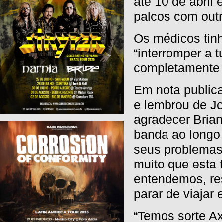
até 10 de abril
palcos com outr
Os médicos tin
“interromper a 
completamente 
Em nota public
e lembrou de J
agradecer Brian
banda ao longo
seus problemas 
muito que esta
entendemos, re
parar de viajar 
“Temos sorte Ax