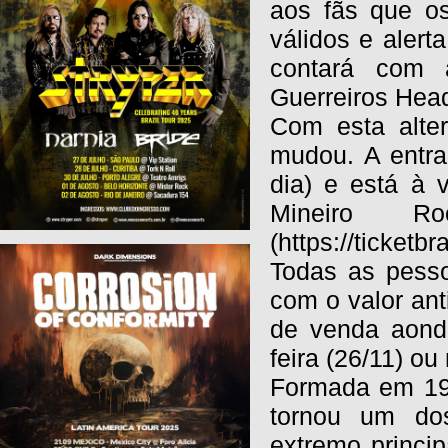
aos fãs que os
válidos e aler
contará com a
Guerreiros Hea
Com esta alte
mudou. A entra
dia) e está à 
Mineiro R
(https://ticket
Todas as pess
com o valor ant
de venda aonde
feira (26/11) o
Formada em 198
tornou um dos
extremo princi