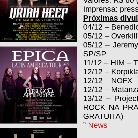
Valores: R$ 60 
Imprensa: pres
Próximas divu
04/12 – Benedi
05/12 – Overkil
05/12 – Jerem
SP/SP
11/12 – HIM – T
12/12 – Korpikl
12/12 – NOFX 
12/12 – Matanz
13/12 – Proje
ROCK NA PRA
GRATUITA)
News