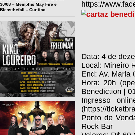
https://www.fa
30/08 – Memphis May Fire e
Blessthefall – Curitiba
Data: 4 de dez
Local: Mineiro 
End: Av. Maria
Hora: 20h (ope
Benediction | 0
Ingresso onlin
(https://ticket
Ponto de Venda
Rock Bar