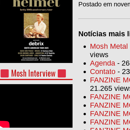
Postado em novem
Notícias mais l
Mosh Metal F
views
Agenda
- 26
Mosh Interview
Contato
- 23
FANZINE MO
21.265 view
FANZINE MO
FANZINE MO
FANZINE MO
FANZINE M