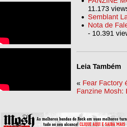
FANZINE MO
11.173 view
Semblant La
Nota de Fal
- 10.391 vi
Leia Também
«
Fear Factory 
Fanzine Mosh: 