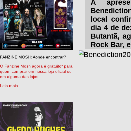
A aprese
Benedicti
local conf
dia 4 de de
Butantã, ag
Rock Bar, 
FANZINE MOSH: Aonde encontrar?
O Fanzine Mosh agora é gratuito* para
quem comprar em nossa loja oficial ou
em alguma das lojas...
Leia mais...