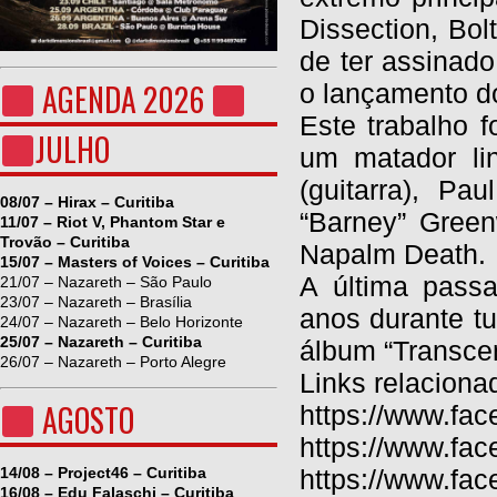
Dissection, Bol
de ter assinad
AGENDA 2026
o lançamento do
Este trabalho 
JULHO
um matador li
(guitarra), Pa
08/07 – Hirax – Curitiba
“Barney” Gree
11/07 – Riot V, Phantom Star e
Trovão – Curitiba
Napalm Death.
15/07 – Masters of Voices – Curitiba
A última passa
21/07 – Nazareth – São Paulo
23/07 – Nazareth – Brasília
anos durante t
24/07 – Nazareth – Belo Horizonte
25/07 – Nazareth – Curitiba
álbum “Transce
26/07 – Nazareth – Porto Alegre
Links relaciona
AGOSTO
https://www.fa
https://www.fa
14/08 – Project46 – Curitiba
https://www.fac
16/08 – Edu Falaschi – Curitiba