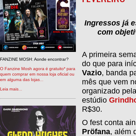
Ingressos já e
com objeti
A primeira sema
FANZINE MOSH: Aonde encontrar?
do que para iníc
O Fanzine Mosh agora é gratuito* para
Vazio
, banda p
quem comprar em nossa loja oficial ou
em alguma das lojas...
mês que vem 
Leia mais...
organizado pel
estúdio
Grindh
R$30.
O fest conta a
Pröfana
, além 