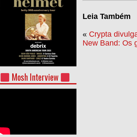
Leia Também
«
Crypta divulg
New Band: Os g
Mosh Interview