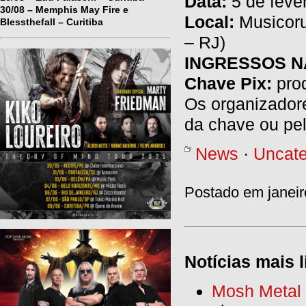
Data:
5 de feve
30/08 – Memphis May Fire e
Local:
Musicoru
Blessthefall – Curitiba
– RJ)
INGRESSOS NA
Chave Pix:
pro
Os organizador
da chave ou pe
News
·
Uncate
Postado em janeir
Notícias mais l
Mosh Metal F