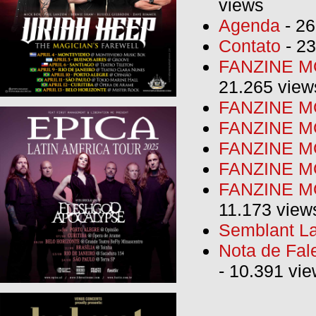
views
Agenda
- 26
Contato
- 23
FANZINE MO
21.265 view
FANZINE MO
FANZINE MO
FANZINE MO
FANZINE M
FANZINE MO
11.173 view
Semblant La
Nota de Fal
- 10.391 vi