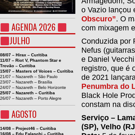
Armagedom, Soc
o Vazio lançou
Obscuro”
. O m
AGENDA 2026
com mixagem e 
JULHO
Conduzida por R
Nefus (guitarra
08/07 – Hirax – Curitiba
e Daniel Vecchi
11/07 – Riot V, Phantom Star e
Trovão – Curitiba
registro, que é
15/07 – Masters of Voices – Curitiba
de 2021 lançar
21/07 – Nazareth – São Paulo
23/07 – Nazareth – Brasília
Penumbra do 
24/07 – Nazareth – Belo Horizonte
25/07 – Nazareth – Curitiba
Black Hole Prod
26/07 – Nazareth – Porto Alegre
constam na dis
AGOSTO
Serviço – Lam
(SP), Velho (RJ
14/08 – Project46 – Curitiba
16/08 – Edu Falaschi – Curitiba