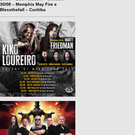
30/08 – Memphis May Fire e
Blessthefall – Curitiba