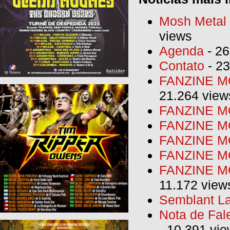
Mosh Metal F
views
Agenda
- 26
Contato
- 23
FANZINE MO
21.264 view
FANZINE MO
FANZINE MO
FANZINE MO
FANZINE M
FANZINE MO
11.172 view
Semblant La
Nota de Fal
- 10.391 vi