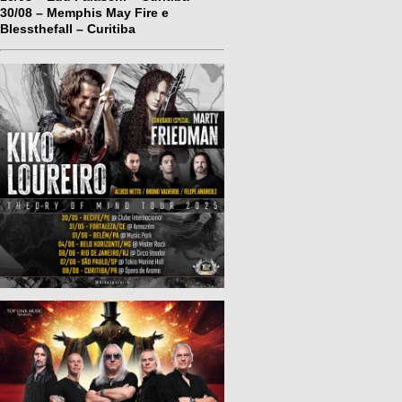
30/08 – Memphis May Fire e
Blessthefall – Curitiba