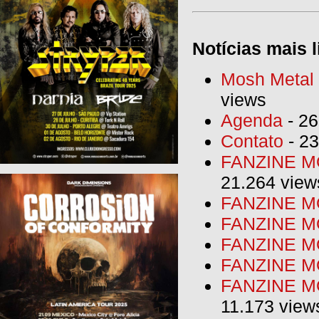
Notícias mais l
Mosh Metal F
views
Agenda
- 26
Contato
- 23
FANZINE MO
21.264 view
FANZINE MO
FANZINE MO
FANZINE MO
FANZINE M
FANZINE MO
11.173 view