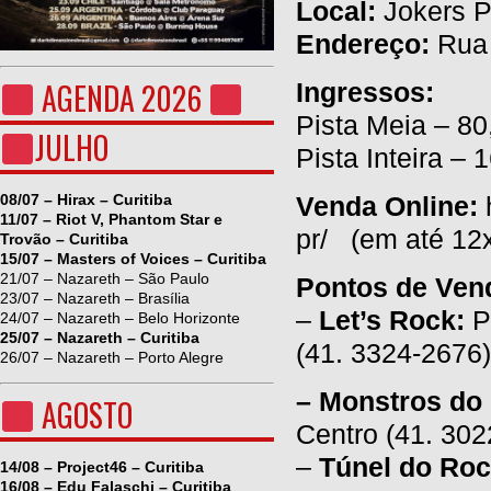
Local:
Jokers 
Endereço:
Rua 
AGENDA 2026
Ingressos:
Pista Meia – 80
JULHO
Pista Inteira – 
Venda Online:
h
08/07 – Hirax – Curitiba
11/07 – Riot V, Phantom Star e
pr/ (em até 12x
Trovão – Curitiba
15/07 – Masters of Voices – Curitiba
21/07 – Nazareth – São Paulo
Pontos de Ven
23/07 – Nazareth – Brasília
–
Let’s Rock:
Pr
24/07 – Nazareth – Belo Horizonte
25/07 – Nazareth – Curitiba
(41. 3324-2676)
26/07 – Nazareth – Porto Alegre
– Monstros do
AGOSTO
Centro (41. 302
–
Túnel do Roc
14/08 – Project46 – Curitiba
16/08 – Edu Falaschi – Curitiba