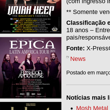
(com ingresso i
** Somente ven
Classificação e
18 anos – Entr
pais/responsáve
Fonte:
X-Press
News
Postado em março
Notícias mais l
Mosh Metal F