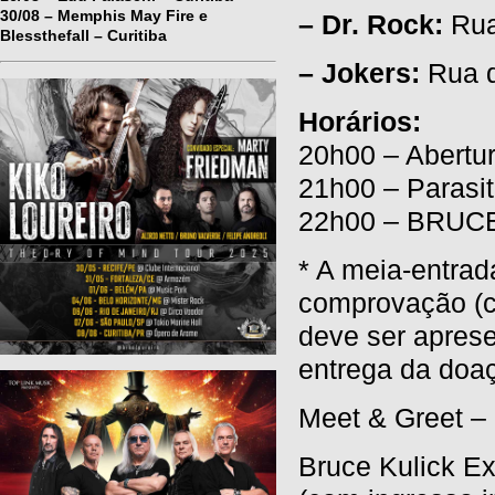
30/08 – Memphis May Fire e
– Dr. Rock:
Rua
Blessthefall – Curitiba
– Jokers:
Rua d
Horários:
20h00 – Abertu
21h00 – Parasi
22h00 – BRUC
* A meia-entrad
comprovação (ca
deve ser apres
entrega da doa
Meet & Greet – 
Bruce Kulick Ex