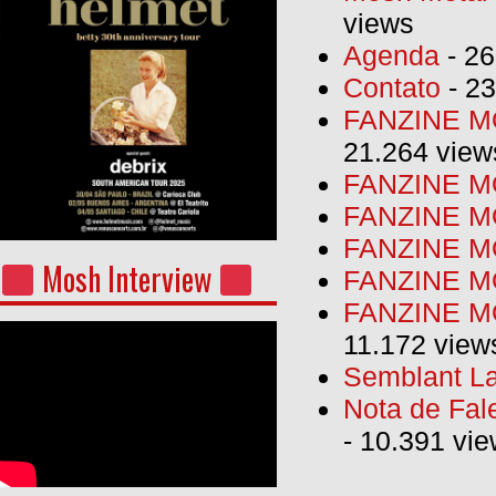
views
Agenda
- 26
Contato
- 23
FANZINE MO
21.264 view
FANZINE MO
FANZINE MO
FANZINE MO
Mosh Interview
FANZINE M
FANZINE MO
11.172 view
Semblant La
Nota de Fal
- 10.391 vi