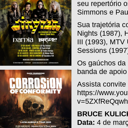
seu repertório 
Simmons e Paul
Sua trajetória 
Nights (1987), 
III (1993), MTV
Sessions (1997
Os gaúchos da 
banda de apoio
Assista convite
https://www.yo
v=5ZXfReQqwhE
BRUCE KULICK
Data:
4 de març