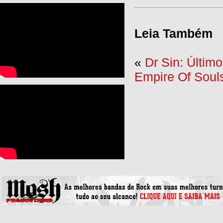
Leia Também
«
Dr Sin: Últim
Empire Of Souls