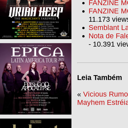
FANZINE M
FANZINE MO
11.173 view
Semblant La
Nota de Fal
- 10.391 vi
Leia Também
«
Vicious Rumor
Mayhem Estréia