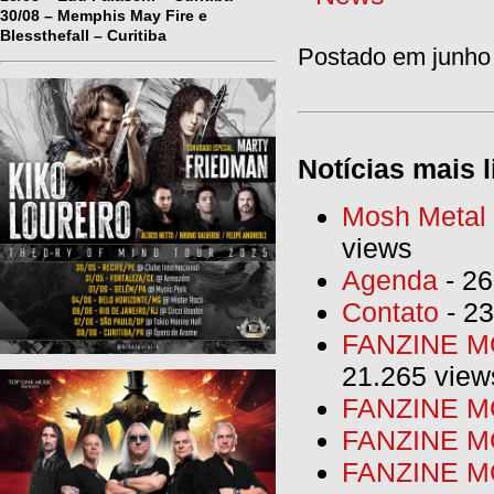
30/08 – Memphis May Fire e
Blessthefall – Curitiba
Postado em junho 
Notícias mais l
Mosh Metal F
views
Agenda
- 26
Contato
- 23
FANZINE MO
21.265 view
FANZINE MO
FANZINE MO
FANZINE MO