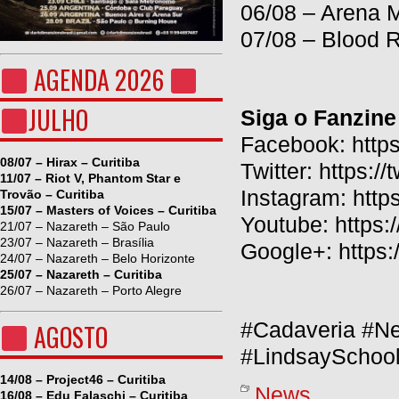
06/08 – Arena 
07/08 – Blood R
AGENDA 2026
JULHO
Siga o Fanzine
Facebook: http
08/07 – Hirax – Curitiba
Twitter: https:/
11/07 – Riot V, Phantom Star e
Instagram: http
Trovão – Curitiba
15/07 – Masters of Voices – Curitiba
Youtube: https:
21/07 – Nazareth – São Paulo
23/07 – Nazareth – Brasília
Google+: https
24/07 – Nazareth – Belo Horizonte
25/07 – Nazareth – Curitiba
26/07 – Nazareth – Porto Alegre
#
Cadaveria
#Ne
AGOSTO
#
LindsaySchool
14/08 – Project46 – Curitiba
News
16/08 – Edu Falaschi – Curitiba