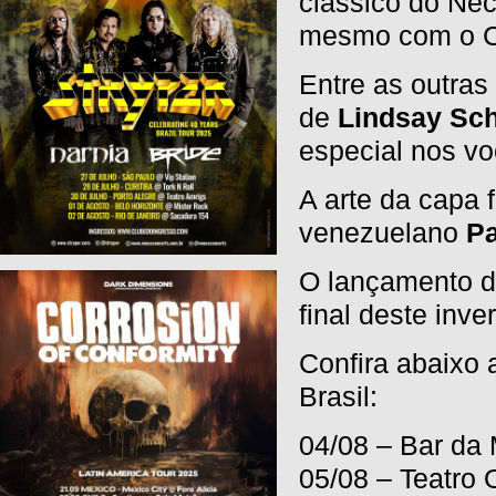
clássico do Ne
mesmo com o C
Entre as outras
de
Lindsay Sch
especial nos vo
A arte da capa f
venezuelano
Pa
O lançamento 
final deste inve
Confira abaixo
Brasil:
04/08 – Bar da
05/08 – Teatro 