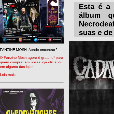
Esta é a
álbum q
Necrodeat
suas e de
FANZINE MOSH: Aonde encontrar?
O Fanzine Mosh agora é gratuito* para
quem comprar em nossa loja oficial ou
em alguma das lojas...
Leia mais...