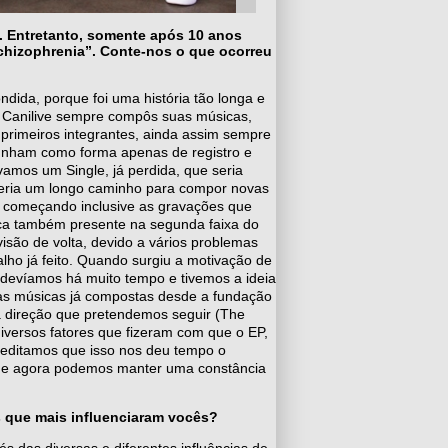
. Entretanto, somente após 10 anos
Schizophrenia”. Conte-nos o que ocorreu
ondida, porque foi uma história tão longa e
 a Canilive sempre compôs suas músicas,
primeiros integrantes, ainda assim sempre
unham como forma apenas de registro e
mos um Single, já perdida, que seria
 seria um longo caminho para compor novas
, começando inclusive as gravações que
ica também presente na segunda faixa do
isão de volta, devido a vários problemas
lho já feito. Quando surgiu a motivação de
devíamos há muito tempo e tivemos a ideia
sas músicas já compostas desde a fundação
a direção que pretendemos seguir (The
versos fatores que fizeram com que o EP,
reditamos que isso nos deu tempo o
e, e agora podemos manter uma constância
 que mais influenciaram vocês?
 das diversas e diferentes influências de