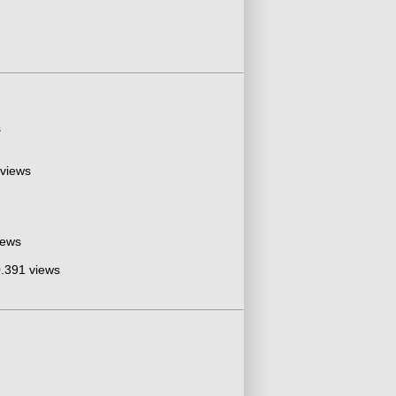
s
 views
iews
.391 views