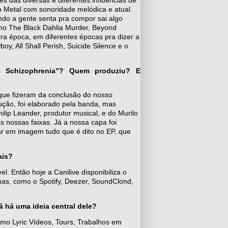
 Metal com sonoridade melódica e atual.
ndo a gente senta pra compor sai algo
omo The Black Dahlia Murder, Beyond
a época, em diferentes épocas pra dizer a
, All Shall Perish, Suicide Silence e o
 Schizophrenia”? Quem produziu? E
que fizeram da conclusão do nosso
dução, foi elaborado pela banda, mas
lip Leander, produtor musical, e do Murilo
s nossas faixas. Já a nossa capa foi
zar em imagem tudo que é dito no EP, que
ais?
l. Então hoje a Canilive disponibiliza o
mas, como o Spotify, Deezer, SoundClond,
á há uma ideia central dele?
mo Lyric Vídeos, Tours, Trabalhos em