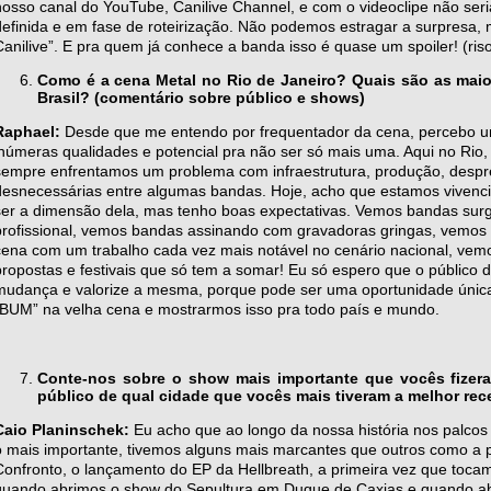
nosso canal do YouTube, Canilive Channel, e com o videoclipe não seria
definida e em fase de roteirização. Não podemos estragar a surpresa
Canilive”. E pra quem já conhece a banda isso é quase um spoiler! (ris
Como é a cena Metal no Rio de Janeiro? Quais são as maio
Brasil? (comentário sobre público e shows)
Raphael:
Desde que me entendo por frequentador da cena, percebo 
inúmeras qualidades e potencial pra não ser só mais uma. Aqui no Rio, 
sempre enfrentamos um problema com infraestrutura, produção, desprep
desnecessárias entre algumas bandas. Hoje, acho que estamos vivenc
ser a dimensão dela, mas tenho boas expectativas. Vemos bandas sur
profissional, vemos bandas assinando com gravadoras gringas, vemos 
cena com um trabalho cada vez mais notável no cenário nacional, vem
propostas e festivais que só tem a somar! Eu só espero que o público 
mudança e valorize a mesma, porque pode ser uma oportunidade única
“BUM” na velha cena e mostrarmos isso pra todo país e mundo.
Conte-nos sobre o show mais importante que vocês fizer
público de qual cidade que vocês mais tiveram a melhor rec
Caio Planinschek:
Eu acho que ao longo da nossa história nos palco
o mais importante, tivemos alguns mais marcantes que outros como a 
Confronto, o lançamento do EP da Hellbreath, a primeira vez que toca
quando abrimos o show do Sepultura em Duque de Caxias e quando abr