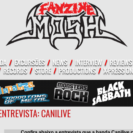
ENTREVISTA: CANILIVE
Confira abaixo a entrevista que a banda Caniliv