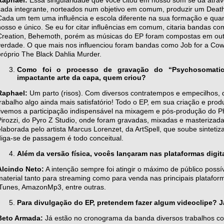
cada integrante, norteados num objetivo em comum, produzir um Death
Cada um tem uma influência e escola diferente na sua formação e qua
nosso e único. Se eu for citar influências em comum, citaria bandas c
Creation, Behemoth, porém as músicas do EP foram compostas em outr
verdade. O que mais nos influenciou foram bandas como Job for a Cowboy
próprio The Black Dahlia Murder.
Como foi o processo de gravação do “Psychosomatic
impactante arte da capa, quem criou?
Raphael:
Um parto (risos). Com diversos contratempos e empecilhos, 
trabalho algo ainda mais satisfatório! Todo o EP, em sua criação e pro
tivemos a participação indispensável na mixagem e pós-produção do Phi
Pirozzi, do Pyro Z Studio, onde foram gravadas, mixadas e masterizada
elaborada pelo artista Marcus Lorenzet, da ArtSpell, que soube sinteti
diga-se de passagem é todo conceitual.
Além da versão física, vocês lançaram nas plataformas digit
Alcindo Neto:
A intenção sempre foi atingir o máximo de público possíve
material tanto para streaming como para venda nas principais platafor
iTunes, AmazonMp3, entre outras.
Para divulgação do EP, pretendem fazer algum videoclipe? J
Beto Armada:
Já estão no cronograma da banda diversos trabalhos co