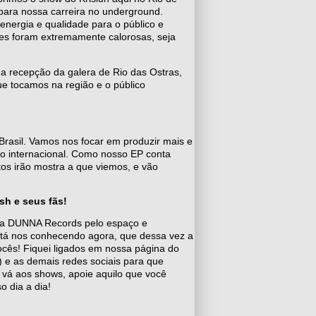
para nossa carreira no underground.
nergia e qualidade para o público e
s foram extremamente calorosas, seja
a recepção da galera de Rio das Ostras,
que tocamos na região e o público
rasil. Vamos nos focar em produzir mais e
ado internacional. Como nosso EP conta
os irão mostra a que viemos, e vão
h e seus fãs!
 a DUNNA Records pelo espaço e
tá nos conhecendo agora, que dessa vez a
ocês! Fiquei ligados em nossa página do
) e as demais redes sociais para que
 vá aos shows, apoie aquilo que você
 dia a dia!