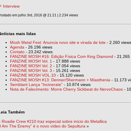
Interview
ostado em julho 3rd, 2016 @ 21:21 | 2.234 views
Notícias mais lidas
Mosh Metal Fest: Anuncia novo site e virada de lote
- 2.260 view
Agenda
- 26.196 views
Contato
- 23.242 views
FANZINE MOSH #16: Edição Física Com King Diamond
- 21.265
FANZINE MOSH Vol. 1
- 17.888 views
FANZINE MOSH Vol. 2
- 17.054 views
FANZINE MOSH Vol. 3
- 15.261 views
FANZINE MOSH VOL.10
- 15.120 views
FANZINE MOSH #13: Denner/Shermann + Miasthenia
- 11.173 v
Semblant Lança “Incinerate”
- 10.874 views
Nota de Falecimento: Morre Cherry Sickbeat do NervoChaos
- 10
Leia Também
«
Roadie Crew #210 traz especial sobre início do Metallica
“I Am The Enemy” é o novo vídeo do Sepultura
»