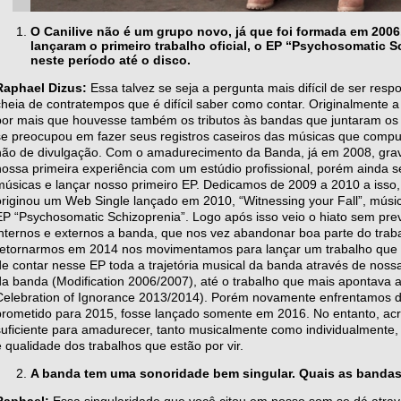
O Canilive não é um grupo novo, já que foi formada em 2006
lançaram o primeiro trabalho oficial, o EP “Psychosomatic 
neste período até o disco.
Raphael Dizus:
Essa talvez se seja a pergunta mais difícil de ser resp
cheia de contratempos que é difícil saber como contar. Originalmente
por mais que houvesse também os tributos às bandas que juntaram os 
se preocupou em fazer seus registros caseiros das músicas que comp
não de divulgação. Com o amadurecimento da Banda, já em 2008, grava
nossa primeira experiência com um estúdio profissional, porém ainda
músicas e lançar nosso primeiro EP. Dedicamos de 2009 a 2010 a isso
originou um Web Single lançado em 2010, “Witnessing your Fall”, mús
EP “Psychosomatic Schizoprenia”. Logo após isso veio o hiato sem prev
internos e externos a banda, que nos vez abandonar boa parte do traba
retornarmos em 2014 nos movimentamos para lançar um trabalho que 
de contar nesse EP toda a trajetória musical da banda através de nos
da banda (Modification 2006/2007), até o trabalho que mais apontava 
Celebration of Ignorance 2013/2014). Porém novamente enfrentamos di
prometido para 2015, fosse lançado somente em 2016. No entanto, ac
suficiente para amadurecer, tanto musicalmente como individualment
e qualidade dos trabalhos que estão por vir.
A banda tem uma sonoridade bem singular. Quais as bandas
Raphael:
Essa singularidade que você citou em nosso som se dá através