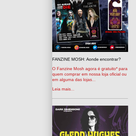
FANZINE MOSH: Aonde encontrar?
O Fanzine Mosh agora é gratuito* para
quem comprar em nossa loja oficial ou
em alguma das lojas...
Leia mais...