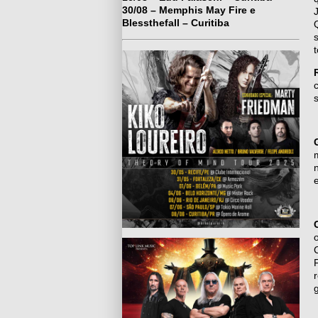
30/08 – Memphis May Fire e
Blessthefall – Curitiba