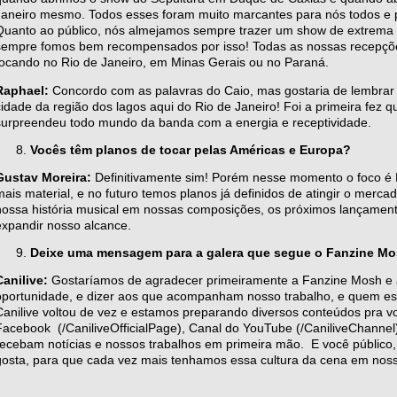
Janeiro mesmo. Todos esses foram muito marcantes para nós todos e 
Quanto ao público, nós almejamos sempre trazer um show de extrema e
sempre fomos bem recompensados por isso! Todas as nossas recepçõe
tocando no Rio de Janeiro, em Minas Gerais ou no Paraná.
Raphael:
Concordo com as palavras do Caio, mas gostaria de lembrar 
cidade da região dos lagos aqui do Rio de Janeiro! Foi a primeira fez 
surpreendeu todo mundo da banda com a energia e receptividade.
Vocês têm planos de tocar pelas Américas e Europa?
Gustav Moreira:
Definitivamente sim! Porém nesse momento o foco é B
mais material, e no futuro temos planos já definidos de atingir o merc
nossa história musical em nossas composições, os próximos lançament
expandir nosso alcance.
Deixe uma mensagem para a galera que segue o Fanzine Mos
Canilive:
Gostaríamos de agradecer primeiramente a Fanzine Mosh e
oportunidade, e dizer aos que acompanham nosso trabalho, e quem es
Canilive voltou de vez e estamos preparando diversos conteúdos pra v
Facebook (/CaniliveOfficialPage), Canal do YouTube (/CaniliveChannel
recebam notícias e nossos trabalhos em primeira mão. E você público,
gosta, para que cada vez mais tenhamos essa cultura da cena em nosso