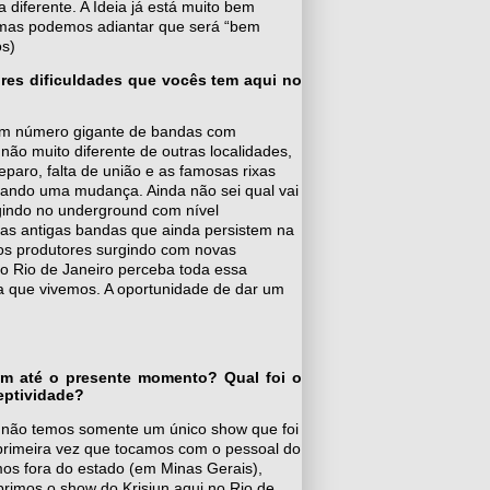
 diferente. A Ideia já está muito bem
, mas podemos adiantar que será “bem
os)
res dificuldades que vocês tem aqui no
um número gigante de bandas com
não muito diferente de outras localidades,
aro, falta de união e as famosas rixas
iando uma mudança. Ainda não sei qual vai
gindo no underground com nível
as antigas bandas que ainda persistem na
os produtores surgindo com novas
do Rio de Janeiro perceba toda essa
 que vivemos. A oportunidade de dar um
am até o presente momento? Qual foi o
eptividade?
s não temos somente um único show que foi
primeira vez que tocamos com o pessoal do
mos fora do estado (em Minas Gerais),
imos o show do Krisiun aqui no Rio de