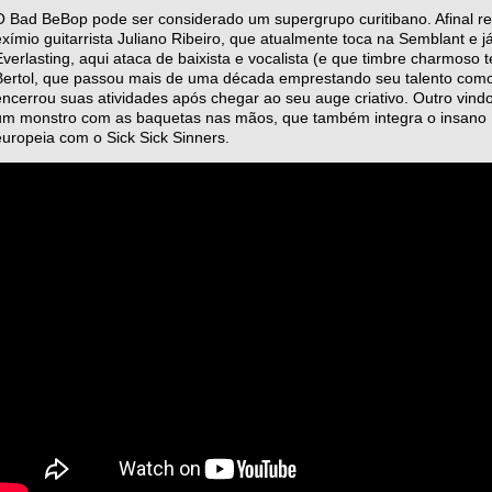
O Bad BeBop pode ser considerado um supergrupo curitibano. Afinal re
exímio guitarrista Juliano Ribeiro, que atualmente toca na Semblant e j
Everlasting, aqui ataca de baixista e vocalista (e que timbre charmoso 
Bertol, que passou mais de uma década emprestando seu talento com
encerrou suas atividades após chegar ao seu auge criativo. Outro vind
um monstro com as baquetas nas mãos, que também integra o insano 
europeia com o Sick Sick Sinners.