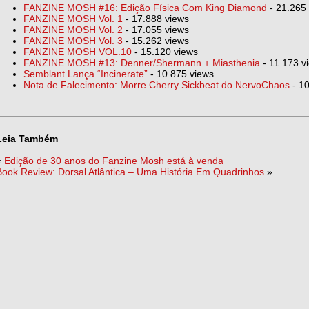
FANZINE MOSH #16: Edição Física Com King Diamond
- 21.265
FANZINE MOSH Vol. 1
- 17.888 views
FANZINE MOSH Vol. 2
- 17.055 views
FANZINE MOSH Vol. 3
- 15.262 views
FANZINE MOSH VOL.10
- 15.120 views
FANZINE MOSH #13: Denner/Shermann + Miasthenia
- 11.173 v
Semblant Lança “Incinerate”
- 10.875 views
Nota de Falecimento: Morre Cherry Sickbeat do NervoChaos
- 10
Leia Também
«
Edição de 30 anos do Fanzine Mosh está à venda
Book Review: Dorsal Atlântica – Uma História Em Quadrinhos
»