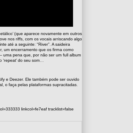
metálico’ (que aparece novamente em outros
e nos riffs, com os vocais arriscando algo
e até a seguinte: “River”. A saideira
or, um encerramento que os firma como
– uma pena que, por não ser um full album
o ‘repeat’ do seu som…
potify e Deezer. Ele também pode ser ouvido
l, o faça pelas plataformas supracitadas.
333333 linkcol=fe7eaf tracklist=false