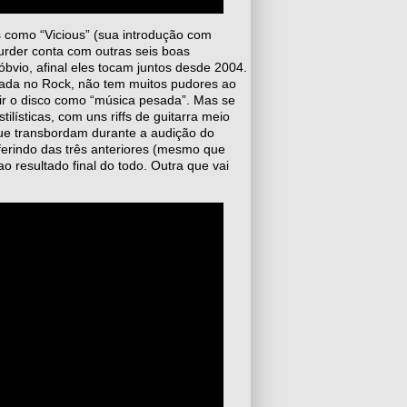
 como “Vicious” (sua introdução com
urder conta com outras seis boas
bvio, afinal eles tocam juntos desde 2004.
eada no Rock, não tem muitos pudores ao
inir o disco como “música pesada”. Mas se
ilísticas, com uns riffs de guitarra meio
ue transbordam durante a audição do
iferindo das três anteriores (mesmo que
 resultado final do todo. Outra que vai