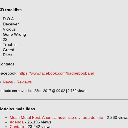
CD tracklist:
1. D.O.A.
2. Deceiver
3. Vicious
4. Gone Wrong
5. 22
6. Trouble
7. Greed
8. River
Contatos
Facebook:
https://www.facebook.com/badbebopband
News
·
Reviews
ostado em novembro 23rd, 2017 @ 09:02 | 2.759 views
Notícias mais lidas
Mosh Metal Fest: Anuncia novo site e virada de lote
- 2.260 view
Agenda
- 26.196 views
Contato
- 23.242 views