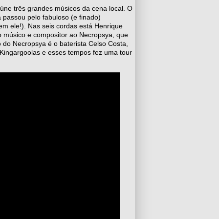
úne três grandes músicos da cena local. O
á passou pelo fabuloso (e finado)
tem ele!). Nas seis cordas está Henrique
o músico e compositor ao Necropsya, que
o do Necropsya é o baterista Celso Costa,
Kingargoolas e esses tempos fez uma tour