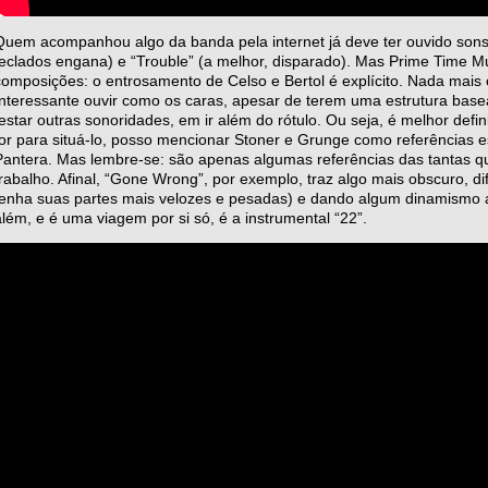
Quem acompanhou algo da banda pela internet já deve ter ouvido sons
teclados engana) e “Trouble” (a melhor, disparado). Mas Prime Time M
composições: o entrosamento de Celso e Bertol é explícito. Nada mais ó
Interessante ouvir como os caras, apesar de terem uma estrutura bas
testar outras sonoridades, em ir além do rótulo. Ou seja, é melhor def
for para situá-lo, posso mencionar Stoner e Grunge como referências est
Pantera. Mas lembre-se: são apenas algumas referências das tantas q
trabalho. Afinal, “Gone Wrong”, por exemplo, traz algo mais obscuro, d
tenha suas partes mais velozes e pesadas) e dando algum dinamismo ao
além, e é uma viagem por si só, é a instrumental “22”.