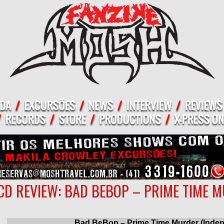
CD REVIEW: BAD BEBOP – PRIME TIME 
Bad BeBop – Prime Time Murder (Indep