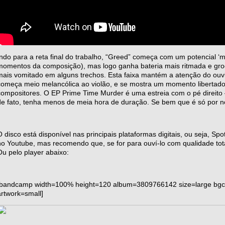
Indo para a reta final do trabalho, “Greed” começa com um potencial ‘
momentos da composição), mas logo ganha bateria mais ritmada e groov
mais vomitado em alguns trechos. Esta faixa mantém a atenção do ouvint
começa meio melancólica ao violão, e se mostra um momento libertad
compositores. O EP Prime Time Murder é uma estreia com o pé direito 
de fato, tenha menos de meia hora de duração. Se bem que é só por n
O disco está disponível nas principais plataformas digitais, ou seja, S
no Youtube, mas recomendo que, se for para ouví-lo com qualidade tota
Ou pelo player abaixo:
[bandcamp width=100% height=120 album=3809766142 size=large bgcol=
artwork=small]