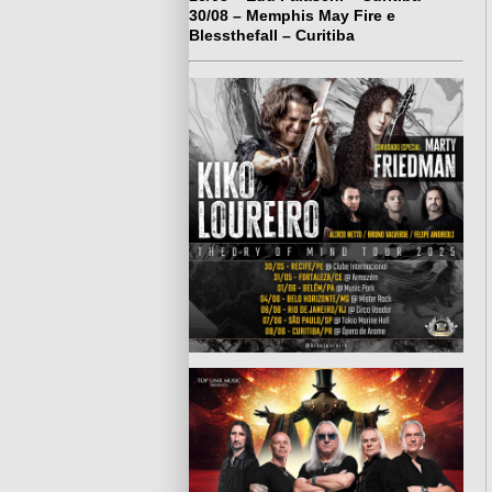
30/08 – Memphis May Fire e
Blessthefall – Curitiba