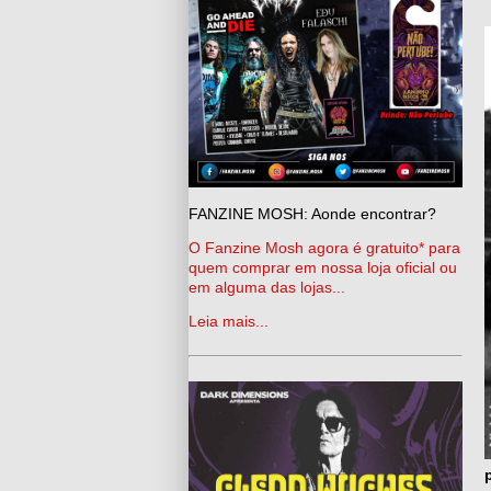
FANZINE MOSH: Aonde encontrar?
O Fanzine Mosh agora é gratuito* para
quem comprar em nossa loja oficial ou
em alguma das lojas...
Leia mais...