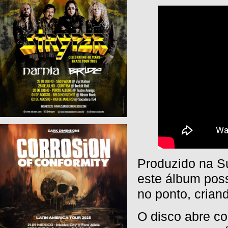
Produzido na S
este álbum pos
no ponto, cria
O disco abre com