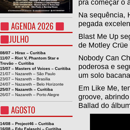
pra começar o 
Na sequência, 
pegada excelent
AGENDA 2026
Blast Me Up se
JULHO
de Motley Crüe 
08/07 – Hirax – Curitiba
Nobody Can Cha
11/07 – Riot V, Phantom Star e
Trovão – Curitiba
poderosa e seg
15/07 – Masters of Voices – Curitiba
um solo bacana 
21/07 – Nazareth – São Paulo
23/07 – Nazareth – Brasília
24/07 – Nazareth – Belo Horizonte
Em Like Me, te
25/07 – Nazareth – Curitiba
26/07 – Nazareth – Porto Alegre
groove, abrind
Ballad do álbum
AGOSTO
14/08 – Project46 – Curitiba
16/08 – Edu Falaschi – Curitiba