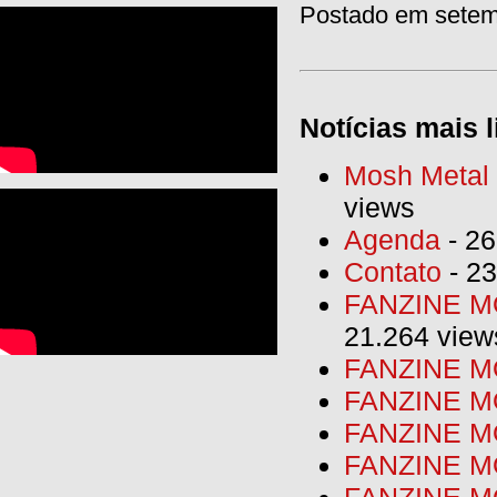
Postado em setemb
Notícias mais l
Mosh Metal F
views
Agenda
- 26
Contato
- 23
FANZINE MO
21.264 view
FANZINE MO
FANZINE MO
FANZINE MO
FANZINE M
FANZINE MO