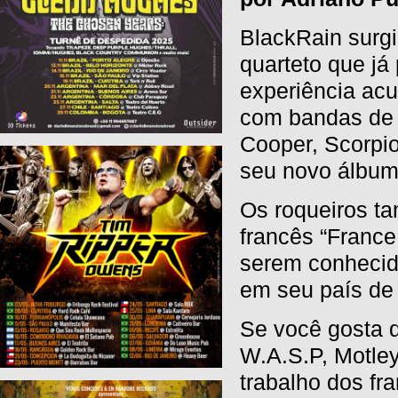
BlackRain surgi
quarteto que já
experiência ac
com bandas de 
Cooper, Scorpio
seu novo álbum
Os roqueiros t
francês “France
serem conhecid
em seu país de
Se você gosta 
W.A.S.P, Motley
trabalho dos fr