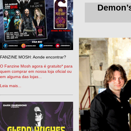
Demon’s
FANZINE MOSH: Aonde encontrar?
O Fanzine Mosh agora é gratuito* para
quem comprar em nossa loja oficial ou
em alguma das lojas...
Leia mais...