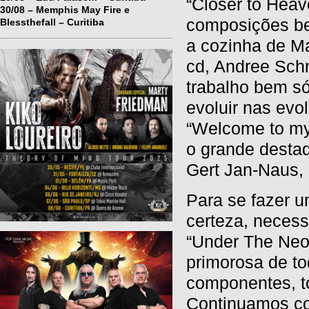
“Closer to Heav
30/08 – Memphis May Fire e
composições be
Blessthefall – Curitiba
a cozinha de Ma
cd, Andree Sch
trabalho bem s
evoluir nas ev
“Welcome to my 
o grande destaq
Gert Jan-Naus, 
Para se fazer 
certeza, necess
“Under The Neo
primorosa de to
componentes, to
Continuamos co