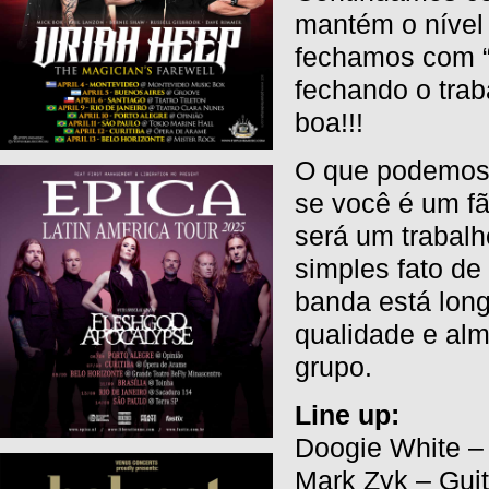
mantém o nível 
fechamos com “
fechando o trab
boa!!!
O que podemos 
se você é um fã
será um trabalh
simples fato de
banda está long
qualidade e al
grupo.
Line up:
Doogie White –
Mark Zyk – Guit