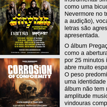
como uma bicud
Nevermore no tr
a audição), voc
letras são agre
apresentada.
O álbum Pregaç
como a abertur
por 25 minutos 
abre muito esp
O peso predomi
uma identidade 
álbum não tem 
amplitude music
vindouras comp