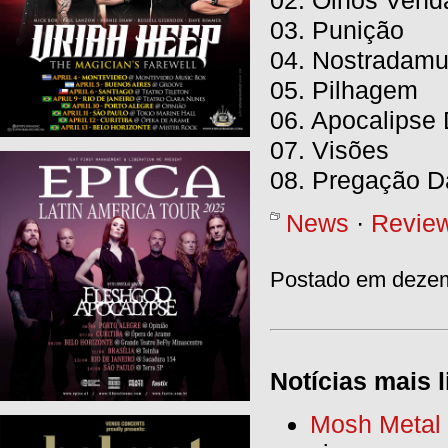
03. Punição
04. Nostradam
05. Pilhagem
06. Apocalipse
07. Visões
08. Pregação D
News
·
Revie
Postado em dezem
Notícias mais l
Mosh Metal F