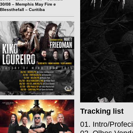
30/08 – Memphis May Fire e
Blessthefall – Curitiba
Tracking list
01. Intro/Profec
02. Olhos Vend