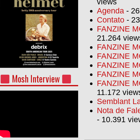
views
Agenda
- 26
Contato
- 23
FANZINE MO
21.264 view
FANZINE MO
FANZINE MO
FANZINE MO
FANZINE M
Mosh Interview
FANZINE MO
11.172 view
Semblant La
Nota de Fal
- 10.391 vi