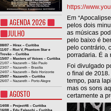
https://www.yo
Em “Apocalipse 
AGENDA 2026
pelos dois minu
JULHO
as músicas pode
pelo baixo é be
08/07 – Hirax – Curitiba
pelo contrário, 
11/07 – Riot V, Phantom Star e
porradaria. É a
Trovão – Curitiba
15/07 – Masters of Voices – Curitiba
21/07 – Nazareth – São Paulo
Foi divulgado p
23/07 – Nazareth – Brasília
o final de 201
24/07 – Nazareth – Belo Horizonte
25/07 – Nazareth – Curitiba
tempo, para lap
26/07 – Nazareth – Porto Alegre
mas os sons aq
AGOSTO
certamente a pr
14/08 – Project46 – Curitiba
16/08 – Edu Falaschi – Curitiba